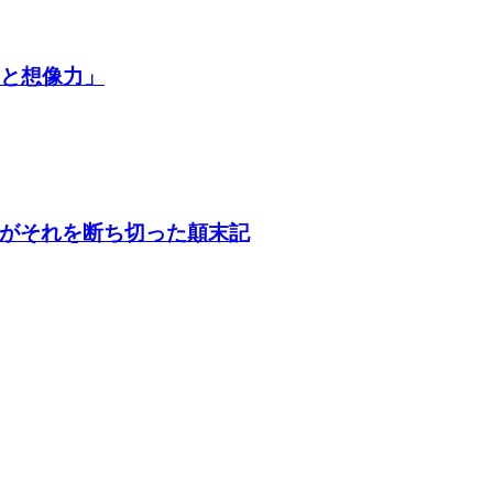
争と想像力」
がそれを断ち切った顛末記