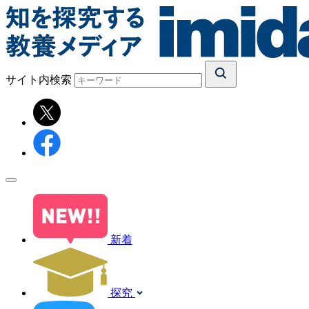
サイト内検索
新着
探究