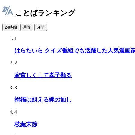
ことばランキング
24時間
週間
月間
1
はらたいら クイズ番組でも活躍した人気漫画
2
家貧しくして孝子顕る
3
禍福は糾える縄の如し
4
枝葉末節