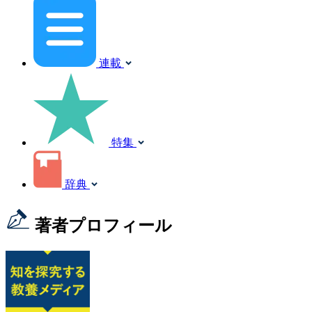
連載
特集
辞典
著者プロフィール