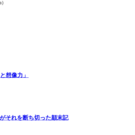
a）
争と想像力」
がそれを断ち切った顛末記