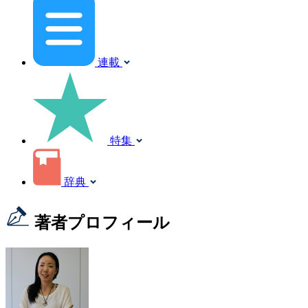
連載
特集
辞典
著者プロフィール