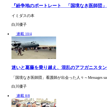
『紛争地のポートレート 「国境なき医師団」
イミダスの本
白川優子
連載
10/4
迷いと葛藤を乗り越え、混乱のアフガニスタンへ
「国境なき医師団」看護師が出会った人々～Messages sans 
白川優子
連載
8/8