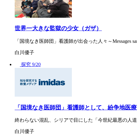
世界一大きな監獄の少女（ガザ）
「国境なき医師団」看護師が出会った人々～Messages sans 
白川優子
探究
9/20
「国境なき医師団」看護師として、紛争地医療
終わらない混乱、シリアで目にした「今世紀最悪の人道
白川優子