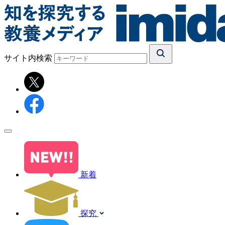
サイト内検索
新着
探究