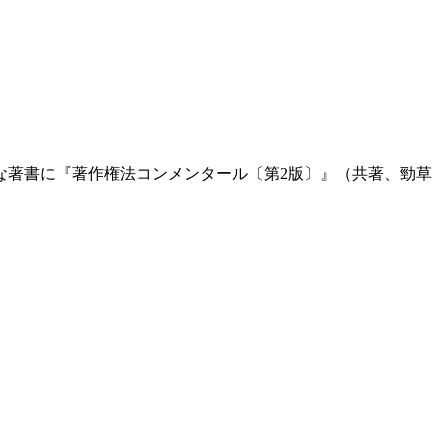
な著書に『著作権法コンメンタール〔第2版〕』（共著、勁草