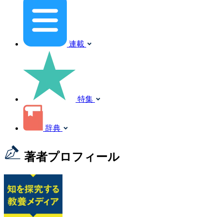
連載
特集
辞典
著者プロフィール