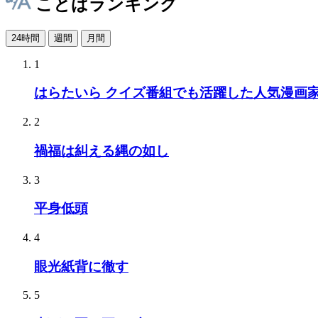
ことばランキング
24時間
週間
月間
1
はらたいら クイズ番組でも活躍した人気漫画
2
禍福は糾える縄の如し
3
平身低頭
4
眼光紙背に徹す
5