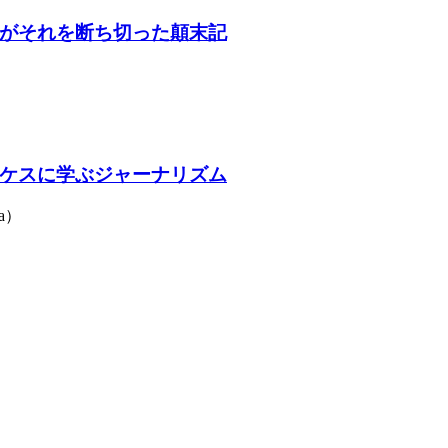
がそれを断ち切った顛末記
ケスに学ぶジャーナリズム
a）