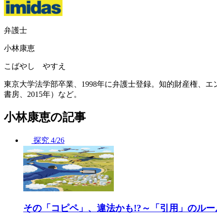
弁護士
小林康恵
こばやし やすえ
東京大学法学部卒業、1998年に弁護士登録。知的財産権、
書房、2015年）など。
小林康恵の記事
探究
4/26
その「コピペ」、違法かも!?～「引用」のル