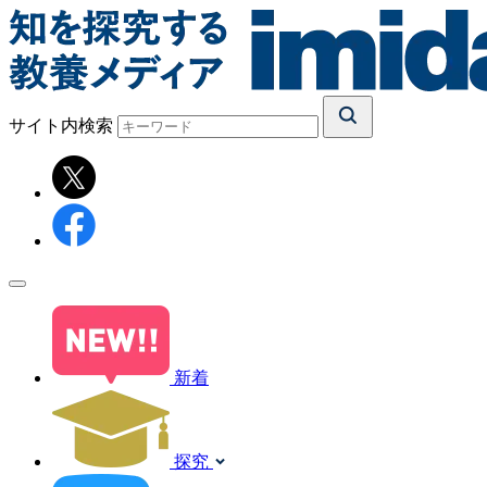
サイト内検索
新着
探究