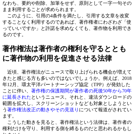
なわち、要約や削除、加筆をせず、原則として一字一句その
まま利用することが求められます。
このように、引用の4条件を満たし、引用する文章を改変
することなく利用するのであれば、著作権者にわざわざ「使
っていいですか」と許諾を求めなくても、著作物を利用でき
るのです。
著作権法は著作者の権利を守るととも
に著作物の利用を促進させる法律
近頃、著作権法がニュースで取り上げられる機会が増えて
きたと感じる方も多いのではないでしょうか。例えば、2018
年12月、環太平洋パートナーシップ協定（TPP）が発効した
ことに伴い、
著作権の保護期間が著作者の死後50年から70年
に延長された
というニュース。それと、違法ダウンロードの
範囲を拡大し、スクリーンショットなども対象としようとい
う
著作権法改正の動きやその見送り
について報道がされてい
ます。
こうした動きを見ると、著作権法という法律は、著作者の
権利だけを守り、利用する側を縛るものだと思われるかもし