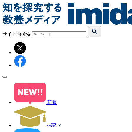
サイト内検索
新着
探究