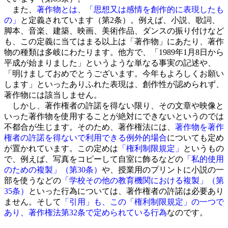
また、
著作物とは、「思想又は感情を創作的に表現したも
の」
と定義されています（第2条）。例えば、小説、歌詞、
脚本、音楽、建築、映画、美術作品、ダンスの振り付けなど
も、この定義に当てはまる以上は「著作物」にあたり、著作
物の種類は多岐にわたります。他方で、「1989年1月8日から
平成が始まりました」というような単なる事実の記述や、
「明けましておめでとうございます。今年もよろしくお願い
します」といったありふれた表現は、創作性が認められず、
著作物には該当しません。
しかし、著作権者の許諾を得ない限り、その文章や映像と
いった著作物を使用することが絶対にできないというのでは
不都合が生じます。そのため、著作権法には、
著作物を著作
権者の許諾を得ないで利用できる例外的場合
についても定め
が置かれています。この定めは
「権利制限規定」
というもの
で、例えば、写真をコピーして自室に飾るなどの
「私的使用
のための複製」（第30条）
や、授業用のプリントに小説の一
部を使うなどの
「学校その他の教育機関における複製」（第
35条）
といった行為については、著作権者の許諾は必要あり
ません。そして
「引用」も、この「権利制限規定」の一つで
あり、著作権法第32条で定められている行為
なのです。