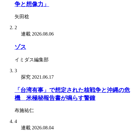
争と想像力」
矢田稔
2
連載
2026.08.06
ゾス
イミダス編集部
3
探究
2021.06.17
「台湾有事」で想定された核戦争と沖縄の危
機 米極秘報告書が鳴らす警鐘
布施祐仁
4
連載
2026.08.04