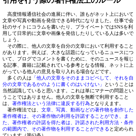
引用を行う際の著作権法上のルール
高度情報通信社会の進展に伴い、誰もがネット上において
文章や写真や動画を発信できる時代になりました。仕事で会
社のサイトにコラムを書いたり、プライベートではSNSを利
用して日常的に文章や画像を発信したりしている人は多いで
しょう。
その際に、他人の文章を自分の文章において利用すること
があります。例えば、大きな話題になっているニュースにつ
いて、ブログでコメントを書くために、そのニュースを報じ
る記事、書籍に記載されている参考となる情報、ネットに上
がっている他人の意見を取り入れる場合などです。
多くの人は
「他人の文章をそのままコピペして、それを自
分の文章であるかのように書くのはいけない」
ということは
当然認識していると思います。これは単にマナーの問題とい
うことではありません。他人の文章を無断で利用すること
は、
著作権法という法律に違反する行為
となりえます。
著作権法では、
文章、写真、動画などの著作物を創作した
著作権者は、その著作物の利用を許諾することができ、ま
た、著作権者の許諾を得た者は、許諾された利用方法・条件
の範囲内で、その著作物を利用することができる
と定められ
ています（第63条）。