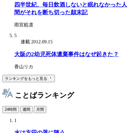
四半世紀、毎日飲酒しないと眠れなかった人
間がそれを断ち切った顛末記
雨宮処凛
5
連載
2012.09.15
大阪の2幼児死体遺棄事件はなぜ起きた？
香山リカ
ランキングをもっと見る
ことばランキング
24時間
週間
月間
1
水は方円の器に随う