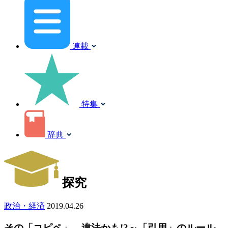
連載
特集
辞典
探究
政治・経済
2019.04.26
その「コピペ」、違法かも!?～「引用」のルール