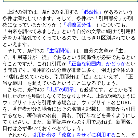
上記の例では、条件2の引用する
「必然性」
があるという
条件は満たしています。そして、条件2の「引用部分」が明
確になっているかどうか（
「明瞭区分性」
）についても、
「由来を調べてみました」という自分の文章に続けて引用部
分をカギ括弧でくくっているので、はっきり区別されている
といえます。
そして、条件3の
「主従関係」
は、自分の文章が「主」
で、引用部分が「従」であるという関係性が必要であるとい
うことですが、これは引用が
「正当な範囲内」かどうか
とい
う問題です。引用部分の分量が非常に多く、例えば全体の8
～9割も占めていたら、引用部分は「従」とはいえず、「正
当な範囲」を超えているということになるでしょう。
さらに、条件4の
「出所の明示」
も必須です。どこから引
用したのかを明記しなくてはなりません。上記の例のように
ウェブサイトから引用する場合は、ウェブサイト名とURL
を、著作者が分る場合にはその名前も記載し、書籍から引用
するなら、著作者の名前、書名、刊行年などを書くようにし
てください。また、新聞記事からの引用であれば、新聞名、
日付は必ず書いておくべきでしょう。
それから、
引用部分を「改変」をせずに利用する
こと、す