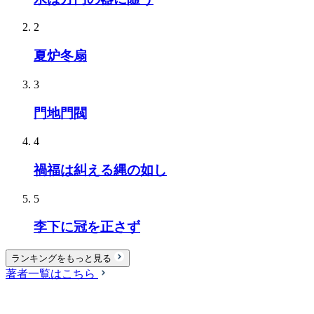
2
夏炉冬扇
3
門地門閥
4
禍福は糾える縄の如し
5
李下に冠を正さず
ランキングをもっと見る
著者一覧はこちら