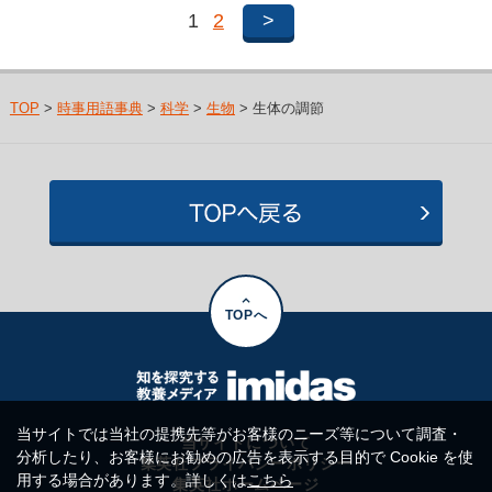
1
2
>
TOP
>
時事用語事典
>
科学
>
生物
> 生体の調節
TOPへ
当サイトでは当社の提携先等がお客様のニーズ等について調査・
当サイトについて
分析したり、お客様にお勧めの広告を表示する目的で Cookie を使
集英社プライバシーポリシー
用する場合があります。詳しくは
こちら
集英社ホームページ