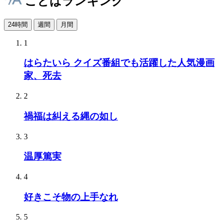
ことばランキング
24時間
週間
月間
1
はらたいら クイズ番組でも活躍した人気漫画
家、死去
2
禍福は糾える縄の如し
3
温厚篤実
4
好きこそ物の上手なれ
5