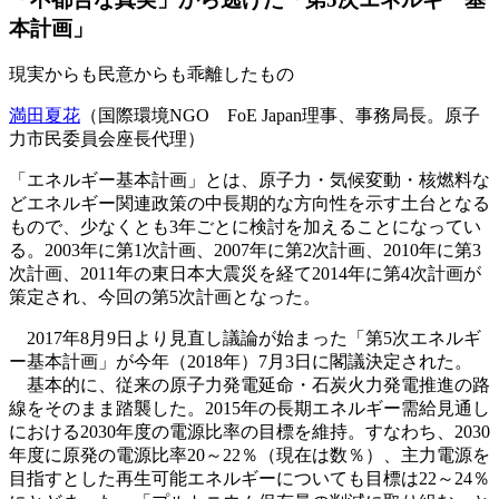
本計画」
現実からも民意からも乖離したもの
満田夏花
（国際環境NGO FoE Japan理事、事務局長。原子
力市民委員会座長代理）
「エネルギー基本計画」とは、原子力・気候変動・核燃料な
どエネルギー関連政策の中長期的な方向性を示す土台となる
もので、少なくとも3年ごとに検討を加えることになってい
る。2003年に第1次計画、2007年に第2次計画、2010年に第3
次計画、2011年の東日本大震災を経て2014年に第4次計画が
策定され、今回の第5次計画となった。
2017年8月9日より見直し議論が始まった「第5次エネルギ
ー基本計画」が今年（2018年）7月3日に閣議決定された。
基本的に、従来の原子力発電延命・石炭火力発電推進の路
線をそのまま踏襲した。2015年の長期エネルギー需給見通し
における2030年度の電源比率の目標を維持。すなわち、2030
年度に原発の電源比率20～22％（現在は数％）、主力電源を
目指すとした再生可能エネルギーについても目標は22～24％