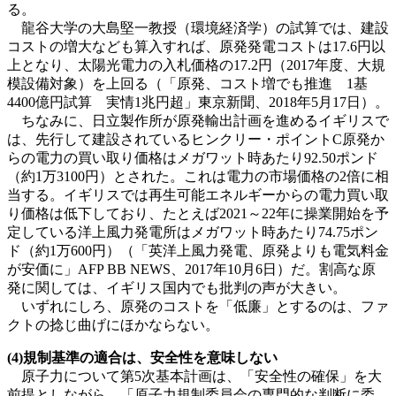
る。
龍谷大学の大島堅一教授（環境経済学）の試算では、建設
コストの増大なども算入すれば、原発発電コストは17.6円以
上となり、太陽光電力の入札価格の17.2円（2017年度、大規
模設備対象）を上回る（「原発、コスト増でも推進 1基
4400億円試算 実情1兆円超」東京新聞、2018年5月17日）。
ちなみに、日立製作所が原発輸出計画を進めるイギリスで
は、先行して建設されているヒンクリー・ポイントC原発か
らの電力の買い取り価格はメガワット時あたり92.50ポンド
（約1万3100円）とされた。これは電力の市場価格の2倍に相
当する。イギリスでは再生可能エネルギーからの電力買い取
り価格は低下しており、たとえば2021～22年に操業開始を予
定している洋上風力発電所はメガワット時あたり74.75ポン
ド（約1万600円）（「英洋上風力発電、原発よりも電気料金
が安価に」AFP BB NEWS、2017年10月6日）だ。割高な原
発に関しては、イギリス国内でも批判の声が大きい。
いずれにしろ、原発のコストを「低廉」とするのは、ファ
クトの捻じ曲げにほかならない。
(4)規制基準の適合は、安全性を意味しない
原子力について第5次基本計画は、「安全性の確保」を大
前提としながら、「原子力規制委員会の専門的な判断に委