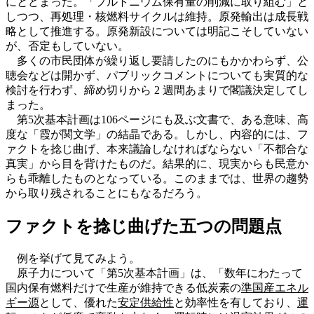
にとどまった。「プルトニウム保有量の削減に取り組む」と
しつつ、再処理・核燃料サイクルは維持。原発輸出は成長戦
略として推進する。原発新設については明記こそしていない
が、否定もしていない。
多くの市民団体が繰り返し要請したのにもかかわらず、公
聴会などは開かず、パブリックコメントについても実質的な
検討を行わず、締め切りから 2 週間あまりで閣議決定してし
まった。
第5次基本計画は106ページにも及ぶ文書で、ある意味、高
度な「霞が関文学」の結晶である。しかし、内容的には、フ
ァクトを捻じ曲げ、本来議論しなければならない「不都合な
真実」から目を背けたものだ。結果的に、現実からも民意か
らも乖離したものとなっている。このままでは、世界の趨勢
から取り残されることにもなるだろう。
ファクトを捻じ曲げた五つの問題点
例を挙げて見てみよう。
原子力について「第5次基本計画」は、「数年にわたって
国内保有燃料だけで生産が維持できる低炭素の
準国産エネル
ギー源
として、優れた
安定供給性
と効率性を有しており、
運