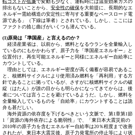
転コストが低廉
で変動も少なく、運転時には温室効果ガスの
排出もないことから、
安全性の確保
を大前提に、長期的なエ
ネルギー需給構造の安定性に寄与する重要なベースロード電
源である」（下線は筆者）とされている。しかし、ここには
ファクトの捻じ曲げがいくつも潜んでいる。
(1)原発は「準国産」と言えるのか？
経済産業省は、以前から、燃料となるウランを全量輸入し
ているのにもかかわらず、原子力を「準国産エネルギー」と
位置付け、再生可能エネルギーと同様にエネルギー自給率に
カウントしている。
理由としては、エネルギー密度が高く備蓄が容易であるこ
と、核燃料サイクルにより使用済み燃料を「再利用」する方
針であることに拠っているが、さすがに核燃料サイクルの破
綻（はたん）が誰の目からも明らかになってきてからは、後
者については言うことを避けているようだ。しかし、燃料を
全量輸入しているものを「自給率」にカウントすることは詭
弁も甚だしい。
海外資源の依存度を下げるべきという文脈で、第1章第1節
1「資源の海外依存による脆弱性」で、「東日本大震災前の
2010年の原子力を含むエネルギー自給率は20％程度まで改善
されたが、東日本大震災後、原子力発電所の停止等により状