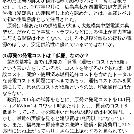
求めた住民の訴えが福井地裁で認められた（二審では覆っ
た）。また、2017年12月に、広島高裁が四国電力伊方原発3
号機（愛媛県）の運転差し止めを認めたことは、高裁レベル
で初の住民勝訴として注目された。
原発は1基あたりの供給量が大きく大規模集中型電源の典
型だ。だからこそ事故・トラブルなどによる停止が電力需給
に与える影響は小さくない。むしろ小規模分散型の複数の電
源のほうが、安定供給性に優れているのではないか。
(3)原発の発電コストは「低廉」なのか？
第5次基本計画では原発の「発電（運転）コストが低廉」
という言い方をしているが、コストを論ずるのであれば、建
設コスト、廃炉・使用済み燃料処分コストを含めたトータル
な発電コストを問題にすべきであろう。運転コストのみを問
題にして、原発のコストが低廉というのは、印象操作にほか
ならない。
政府は2015年の試算をもとに、原発の発電コストを10.1円
～（／kWh＝1キロワット時あたり）とし、原発のコストを
低廉としている。その際用いた原発の建設費は4400億円。し
かし、最近の実績を見ると建設費は1兆円以上になってい
る。また、福島第一原発事故の廃炉・賠償・除染費用も21.5
兆円にはね上がっており、さらに上振れすると見られてい