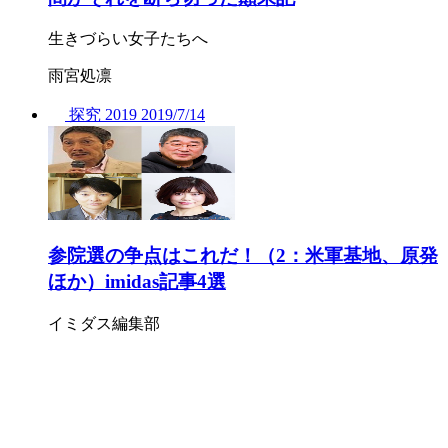
生きづらい女子たちへ
雨宮処凛
探究
2019
2019/
7/14
参院選の争点はこれだ！（2：米軍基地、原発
ほか）imidas記事4選
イミダス編集部