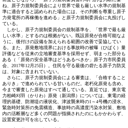
ね、原子力規制委員会により世界で最も厳しい水準の規制基
準に適合すると認められた場合には、その判断を尊重し原子
力発電所の再稼働を進める」と原子力規制委員会に丸投げし
ている。
しかし、原子力規制委員会の規制基準を、「世界で最も厳
しい水準」とするのは根拠がない。既設原発が合格可能なよ
うに、後付けの設備を加えられる範囲の改善で妥協してい
る。また、原発敷地境界における事故時の被曝（ひばく）量
評価などを従来の立地審査基準を採用せず、弱まった部分も
ある（「原発の安全基準はどうあるべきか」原子力市民委員
会、2017年12月25日）。住民を守る最後の砦たる原子力防災
は、対象に含まれていない。
さらに、原子力規制委員会による審査は、「合格すること
ありき」で進められている甘いものだ。老朽化原発も含め、
今まで審査した原発はすべて通している。直近では、東京電
力柏崎刈羽（かりわ）原発（新潟県）については、東電の経
理的基礎、防潮堤の液状化、津波襲来時の1～4号機の浸水、
緊急時対策所の免震構造、事故時の高濃度汚染水対策、敷地
内の活断層など多くの問題が指摘されたのにもかかわらず、
設置変更許可を出している。