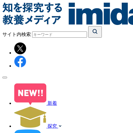
サイト内検索
新着
探究