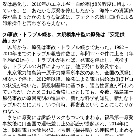
況は悪化し、2016年のエネルギー自給率は8％程度に留まっ
ている」と、あたかも原発を停止したから、海外への資源依
存が高まったかのような記述は、ファクトの捻じ曲げによる
印象操作と言わざるをえない。
(2)事故・トラブル続き、大規模集中型の原発は「安定供
給」か？
以前から、原発は事故・トラブル続きであった。1992～
2010年までのトラブル報告件数は、年間12～32件に上る（年
平均約21件）。トラブルがあれば、発電を停止し、点検す
る。トラブルの内容によっては、他原発にも波及する。
東京電力福島第一原子力発電所事故のあと、全国の原発は
相次いで停止。2012年以降、原発による電力供給はほぼゼロ
の状況が続いた。新規制基準に基づき、適合性審査が行われ
ているが、たとえこれに合格したとしても、今後、福島第一
原発事故の原因究明の進展や、新たな科学的知見、新たなト
ラブルなどにより、いつ何時、再審査ということにもなりか
ねない。
さらに原発には訴訟リスクもついてまわる。福島第一原発
事故後には全国で運転差し止め訴訟が提起され、2014年に
は、関西電力大飯原発3、4号機（福井県）の運転差し止めを