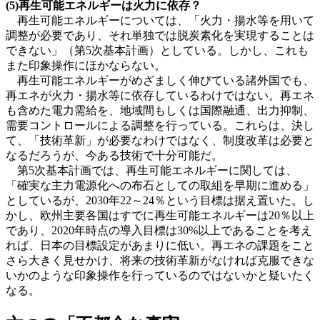
(5)再生可能エネルギーは火力に依存？
再生可能エネルギーについては、「火力・揚水等を用いて
調整が必要であり、それ単独では脱炭素化を実現することは
できない」（第5次基本計画）としている。しかし、これも
また印象操作にほかならない。
再生可能エネルギーがめざましく伸びている諸外国でも、
再エネが火力・揚水等に依存しているわけではない。再エネ
も含めた電力需給を、地域間もしくは国際融通、出力抑制、
需要コントロールによる調整を行っている。これらは、決し
て、「技術革新」が必要なわけではなく、制度改革は必要と
なるだろうが、今ある技術で十分可能だ。
第5次基本計画では、再生可能エネルギーに関しては、
「確実な主力電源化への布石としての取組を早期に進める」
としているが、2030年22～24％という目標は据え置いた。し
かし、欧州主要各国はすでに再生可能エネルギーは20％以上
であり、2020年時点の導入目標は30%以上であることを考え
れば、日本の目標設定があまりに低い。再エネの課題をこと
さら大きく見せかけ、将来の技術革新がなければ克服できな
いかのような印象操作を行っているのではないかと疑いたく
なる。