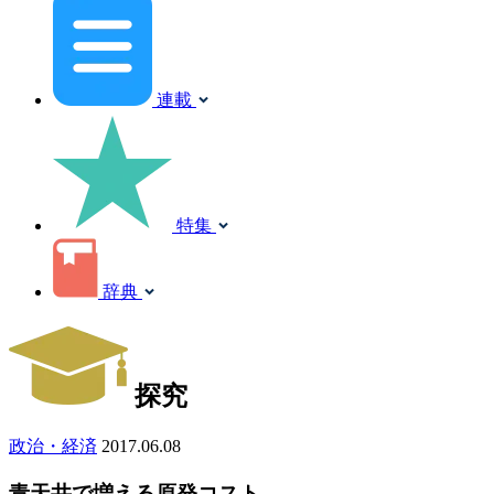
連載
特集
辞典
探究
政治・経済
2017.06.08
青天井で増える原発コスト