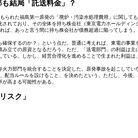
部も結局「託送料金」？
積もられた福島第一原発の「廃炉・汚染水処理費用」に関して
化されており、その全体を持ち株会社（東京電力ホールディン
すれば、あっと言う間に持ち株会社が債務超過に陥ってしまう
確保するのか？」という点だ。普通に考えれば、東電の事業
積み立ての原資となるだろう。ただ、「送電部門」の利益は主
している。しかし、経営合理化を進めることで生まれた利益は
既存火力部門を統合することを決定した。原発事故を起こして
と、配当ルールを設けること、を決めたという。ただし、今後、
率が高まる可能性がある。
リスク」