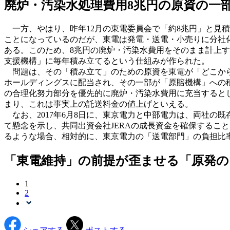
廃炉・汚染水処理費用8兆円の原資の一
一方、やはり、昨年12月の東電委員会で「約8兆円」と見
ことになっているのだが、東電は発電・送電・小売りに分社
ある。このため、8兆円の廃炉・汚染水費用をそのまま計上
支援機構」に毎年積み立てるという仕組みが作られた。
問題は、その「積み立て」のための原資を東電が「どこから
ホールディングスに配当され、その一部が「原賠機構」への
の合理化努力部分を優先的に廃炉・汚染水費用に充当すると
まり、これは事実上の託送料金の値上げといえる。
なお、2017年6月8日に、東京電力と中部電力は、両社の
て懸念を示し、共同出資会社JERAの成長資金を確保するこ
るような場合、相対的に、東京電力の「送電部門」の負担比
「東電維持」の前提が歪ませる「原発の
1
2