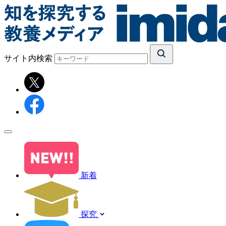
サイト内検索
新着
探究