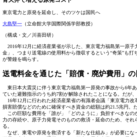
東京電力と原発を延命し、そのツケは国民へ
大島堅一
（立命館大学国際関係学部教授）
（構成・文／川喜田研）
2016年12月に経済産業省が示した、東京電力福島第一原子
金」、つまり送電線の使用料から徴収するという“奇策”も
が警鐘を鳴らす。
送電料金を通じた「賠償・廃炉費用」の
東日本大震災に伴う東京電力福島第一原発の事故から6年あまり
ていた避難指示のうち約7割が解除されたことになる。だが
16年12月に行われた経済産業省の有識者会議「東京電力改
損害賠償などのために確保すべき資金の総額は約21.5兆円
この巨額な費用を「誰が」「どのように」負担すべきなのか
力の存続や、原子力発電そのものの救済・延命のため、それ
る。
なぜ、東電や原発を救済する「新たな仕組み」が必要にな