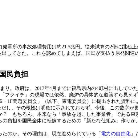
力発電所の事故処理費用は約21.5兆円。従来試算の2倍に跳
打ち出してきた。これを認めてしまえば、国民が支払う原発関連
国民負担
。政府は、2017年4月までに福島県内の4町村に出していた避
、「フクイチ」の現場では依然、廃炉の具体的な道筋すら見え
革・1F問題委員会」（以下、東電委員会）に提出された資料
。ただし、その根拠は明確に示されておらず、今後、この数字が
？ もちろん、本来なら「事故を起こした事業者」である東
らの負担を国民全体に転嫁するための「新たな仕組み」作りが
ったのか。その理由は、現在進められている「
電力の自由化
」