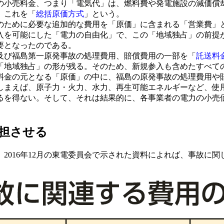
の小売料金、つまり「電気代」は、燃料費や発電施設の減価償
。これを「
総括原価方式
」という。
ために必要な追加的な費用を「原価」に含まれる「営業費」
を可能にした「電力の自由化」で、この「地域独占」の前提が
要となったのである。
及び福島第一原発事故の処理費用、賠償費用の一部を「
託送料
「地域独占」の形が残る。そのため、新規参入も含めたすべて
料金の元となる「原価」の中に、福島の原発事故の処理費用や
しまえば、原子力・火力、水力、再生可能エネルギーなど、使
るを得ない。そして、それは結果的に、各事業者の電力の小売
担させる
016年12月の東電委員会で示された資料によれば、事故に関し