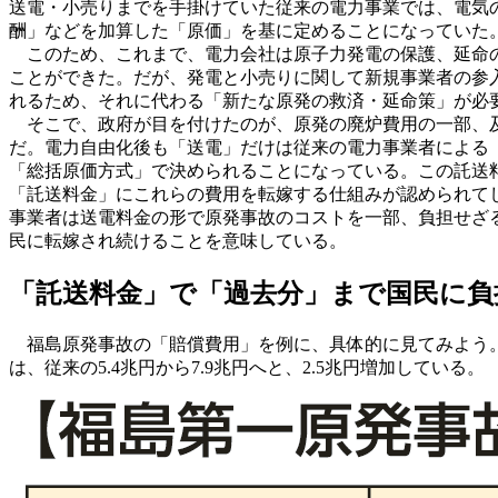
送電・小売りまでを手掛けていた従来の電力事業では、電気
酬」などを加算した「原価」を基に定めることになっていた
このため、これまで、電力会社は原子力発電の保護、延命の
ことができた。だが、発電と小売りに関して新規事業者の参入
れるため、それに代わる「新たな原発の救済・延命策」が必
そこで、政府が目を付けたのが、原発の廃炉費用の一部、
だ。電力自由化後も「送電」だけは従来の電力事業者による
「総括原価方式」で決められることになっている。この託送
「託送料金」にこれらの費用を転嫁する仕組みが認められて
事業者は送電料金の形で原発事故のコストを一部、負担せざ
民に転嫁され続けることを意味している。
「託送料金」で「過去分」まで国民に負
福島原発事故の「賠償費用」を例に、具体的に見てみよう。2
は、従来の5.4兆円から7.9兆円へと、2.5兆円増加している。