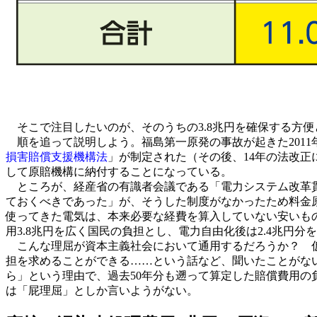
そこで注目したいのが、そのうちの3.8兆円を確保する方
順を追って説明しよう。福島第一原発の事故が起きた201
損害賠償支援機構法
」が制定された（その後、14年の法改正
して原賠機構に納付することになっている。
ところが、経産省の有識者会議である「電力システム改革貫
ておくべきであった」が、そうした制度がなかったため料金
使ってきた電気は、本来必要な経費を算入していない安いもの
用3.8兆円を広く国民の負担とし、電力自由化後は2.4兆円分
こんな理屈が資本主義社会において通用するだろうか？ 仮
担を求めることができる……という話など、聞いたことがな
ら」という理由で、過去50年分も遡って算定した賠償費用
は「屁理屈」としか言いようがない。