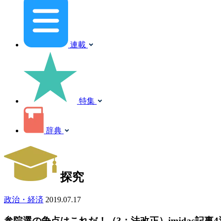
連載
特集
辞典
探究
政治・経済
2019.07.17
参院選の争点はこれだ！（3：法改正）imidas記事4