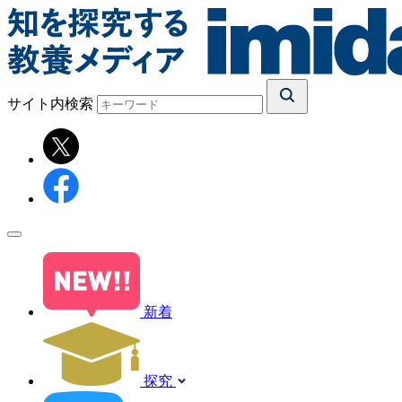
サイト内検索
新着
探究