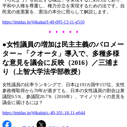
平和や人権を尊重し、権力分立を実現するための法です。自
民党の改憲案を、憲法の本分に照らして解説します。
https://imidas.jp/jijikaitai/f-40-095-13-11-g510
♦ ♦ ♦ ♦ ♦
●女性議員の増加は民主主義のバロメー
ター～「クオータ」導入で、多種多様
な意見を議会に反映（2016）／三浦ま
り（上智大学法学部教授）
女性議員の比率ランキングで、日本は193カ国中157位。女性
参政権取得から70年が過ぎても、日本の女性議員の割合は衆
議院9.5％、参議院20.7％（2016年）。マイノリティの意見を
議会に届けるには？
https://imidas.jp/jijikaitai/c-40-101-16-11-g644