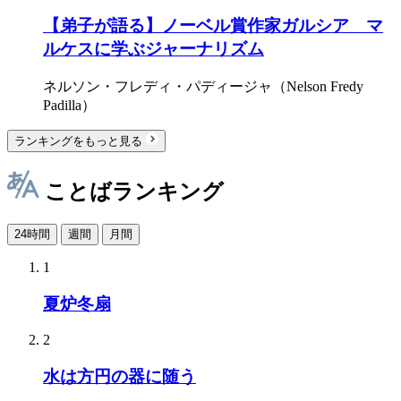
【弟子が語る】ノーベル賞作家ガルシア゠マ
ルケスに学ぶジャーナリズム
ネルソン・フレディ・パディージャ（Nelson Fredy
Padilla）
ランキングをもっと見る
ことばランキング
24時間
週間
月間
1
夏炉冬扇
2
水は方円の器に随う