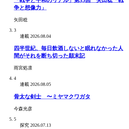
「戦争と平和のリアル」第35回 矢田稔「戦
争と想像力」
矢田稔
3
連載
2026.08.04
四半世紀、毎日飲酒しないと眠れなかった人
間がそれを断ち切った顛末記
雨宮処凛
4
連載
2026.08.05
骨太な剣士 〜ミヤマクワガタ
今森光彦
5
探究
2026.07.13