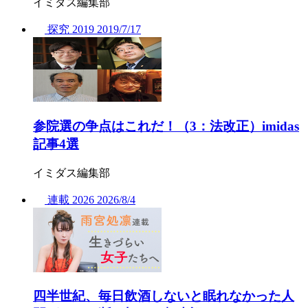
イミダス編集部
探究
2019
2019/
7/17
参院選の争点はこれだ！（3：法改正）imidas
記事4選
イミダス編集部
連載
2026
2026/
8/4
四半世紀、毎日飲酒しないと眠れなかった人