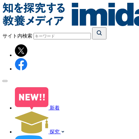
サイト内検索
新着
探究