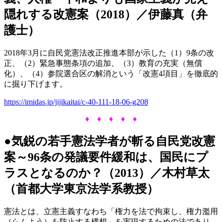
隠れする改憲案（2018）／伊藤真（弁
護士）
2018年3月に自民党憲法改正推進本部が示した（1）9条の改
正、（2）緊急事態条項の追加、（3）教育の充実（無償
化）、（4）参院選合区の解消という「改憲4項目」を徹底的
に掘り下げます。
https://imidas.jp/jijikaitai/c-40-111-18-06-g208
♦ ♦ ♦ ♦ ♦
●気鋭の若手憲法学者が斬る自民党改憲
案～96条の発議要件緩和は、国民にプ
ラスとなるのか？（2013）／木村草太
（首都大学東京法学系教授）
憲法とは、立憲主義すなわち「権力を法で拘束し、権力濫用
（らんよう）を防止する構想」を実現するための法であり、