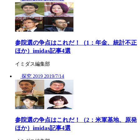
参院選の争点はこれだ！（1：年金、統計不正
ほか）imidas記事4選
イミダス編集部
探究
2019
2019/
7/14
参院選の争点はこれだ！（2：米軍基地、原発
ほか）imidas記事4選