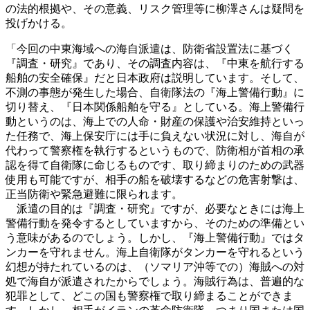
の法的根拠や、その意義、リスク管理等に柳澤さんは疑問を
投げかける。
「今回の中東海域への海自派遣は、防衛省設置法に基づく
『調査・研究』であり、その調査内容は、『中東を航行する
船舶の安全確保』だと日本政府は説明しています。そして、
不測の事態が発生した場合、自衛隊法の『海上警備行動』に
切り替え、『日本関係船舶を守る』としている。海上警備行
動というのは、海上での人命・財産の保護や治安維持といっ
た任務で、海上保安庁には手に負えない状況に対し、海自が
代わって警察権を執行するというもので、防衛相が首相の承
認を得て自衛隊に命じるものです、取り締まりのための武器
使用も可能ですが、相手の船を破壊するなどの危害射撃は、
正当防衛や緊急避難に限られます。
派遣の目的は『調査・研究』ですが、必要なときには海上
警備行動を発令するとしていますから、そのための準備とい
う意味があるのでしょう。しかし、『海上警備行動』ではタ
ンカーを守れません。海上自衛隊がタンカーを守れるという
幻想が持たれているのは、（ソマリア沖等での）海賊への対
処で海自が派遣されたからでしょう。海賊行為は、普遍的な
犯罪として、どこの国も警察権で取り締まることができま