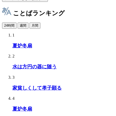
ことばランキング
24時間
週間
月間
1
夏炉冬扇
2
水は方円の器に随う
3
家貧しくして孝子顕る
4
夏炉冬扇