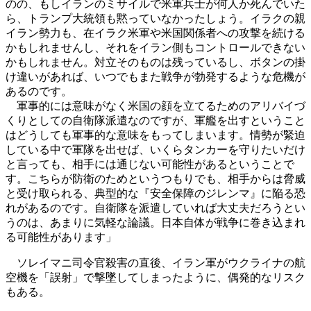
のの、もしイランのミサイルで米軍兵士が何人か死んでいた
ら、トランプ大統領も黙っていなかったしょう。イラクの親
イラン勢力も、在イラク米軍や米国関係者への攻撃を続ける
かもしれませんし、それをイラン側もコントロールできない
かもしれません。対立そのものは残っているし、ボタンの掛
け違いがあれば、いつでもまた戦争が勃発するような危機が
あるのです。
軍事的には意味がなく米国の顔を立てるためのアリバイづ
くりとしての自衛隊派遣なのですが、軍艦を出すということ
はどうしても軍事的な意味をもってしまいます。情勢が緊迫
している中で軍隊を出せば、いくらタンカーを守りたいだけ
と言っても、相手には通じない可能性があるということで
す。こちらが防衛のためというつもりでも、相手からは脅威
と受け取られる、典型的な『安全保障のジレンマ』に陥る恐
れがあるのです。自衛隊を派遣していれば大丈夫だろうとい
うのは、あまりに気軽な論議。日本自体が戦争に巻き込まれ
る可能性があります」
ソレイマニ司令官殺害の直後、イラン軍がウクライナの航
空機を「誤射」で撃墜してしまったように、偶発的なリスク
もある。