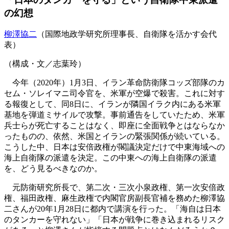
の幻想
柳澤協二
（国際地政学研究所理事長、自衛隊を活かす会代
表）
（構成・文／志葉玲）
今年（2020年）1月3日、イラン革命防衛隊コッズ部隊のカ
セム・ソレイマニ司令官を、米軍が空爆で殺害。これに対す
る報復として、同8日に、イランが隣国イラク内にある米軍
基地を弾道ミサイルで攻撃。事前通告をしていたため、米軍
兵士らが死亡することはなく、即座に全面戦争とはならなか
ったものの、依然、米国とイランの緊張関係が続いている。
こうした中、日本は安倍政権が閣議決定だけで中東海域への
海上自衛隊の派遣を決定。この中東への海上自衛隊の派遣
を、どう見るべきなのか。
元防衛研究所長で、第二次・三次小泉政権、第一次安倍政
権、福田政権、麻生政権で内閣官房副長官補を務めた柳澤協
二さんが20年1月28日に都内で講演を行った。「海自は日本
のタンカーを守れない」「日本が戦争に巻き込まれるリスク