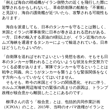
「例えば海自の哨戒機がイラン側勢力の近くを飛行した際に
迎撃されるかもしれないし、革命防衛隊の船舶を『不審船』
と見誤り、海自の護衛艦が近づいたら、攻撃される可能性も
あります」
海自を派遣しても、日本のタンカーを守ることは難しく、
米国とイランの軍事衝突に日本が巻き込まれる恐れがある。
一方、日本の輸入する原油の8割以上が、イラン近海のホル
ムズ海峡を通過するタンカーによって輸送されている。日本
はどうしたらよいのか。
「自衛隊を送ればそれでよいという発想を改め、そもそも日
本のタンカーが襲われることのないような状況を外交努力で
つくる必要があります。軍隊でタンカーを守るということは
戦争と同義。向こうがタンカーを襲うような緊張関係をなく
す方向へもっていかなくてはいけません。
そもそも、昨今の米国とイランの関係悪化、それに伴う、
ホルムズ海峡周辺海域での緊張の高まりの原因は、トランプ
政権が核合意から離脱したことにあるのです」
柳澤さんの言う「核合意」とは、包括的共同作業計画
（JCPOA）のこと。2015年、当時のオバマ政権がイランと