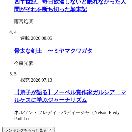
四半世紀、毎日飲酒しないと眠れなかった人
間がそれを断ち切った顛末記
雨宮処凛
4
連載
2026.08.05
骨太な剣士 〜ミヤマクワガタ
今森光彦
5
探究
2026.07.13
【弟子が語る】ノーベル賞作家ガルシア゠マ
ルケスに学ぶジャーナリズム
ネルソン・フレディ・パディージャ（Nelson Fredy
Padilla）
ランキングをもっと見る