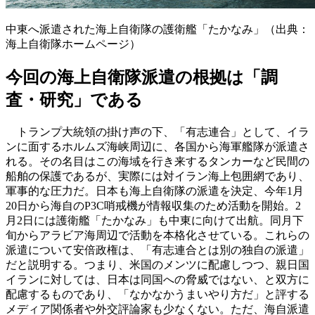
中東へ派遣された海上自衛隊の護衛艦「たかなみ」（出典：
海上自衛隊ホームページ）
今回の海上自衛隊派遣の根拠は「調
査・研究」である
トランプ大統領の掛け声の下、「有志連合」として、イラ
ンに面するホルムズ海峡周辺に、各国から海軍艦隊が派遣さ
れる。その名目はこの海域を行き来するタンカーなど民間の
船舶の保護であるが、実際には対イラン海上包囲網であり、
軍事的な圧力だ。日本も海上自衛隊の派遣を決定、今年1月
20日から海自のP3C哨戒機が情報収集のため活動を開始。2
月2日には護衛艦「たかなみ」も中東に向けて出航。同月下
旬からアラビア海周辺で活動を本格化させている。これらの
派遣について安倍政権は、「有志連合とは別の独自の派遣」
だと説明する。つまり、米国のメンツに配慮しつつ、親日国
イランに対しては、日本は同国への脅威ではない、と双方に
配慮するものであり、「なかなかうまいやり方だ」と評する
メディア関係者や外交評論家も少なくない。ただ、海自派遣