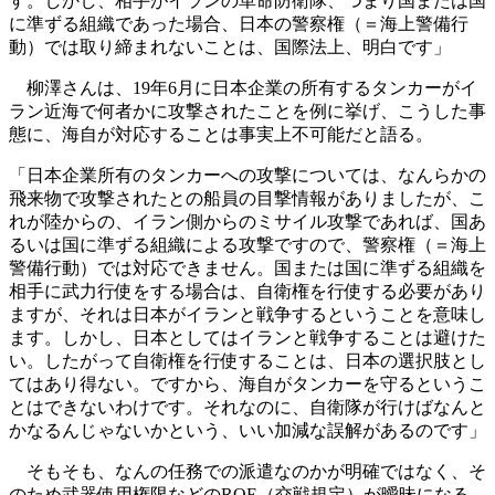
す。しかし、相手がイランの革命防衛隊、つまり国または国
に準ずる組織であった場合、日本の警察権（＝海上警備行
動）では取り締まれないことは、国際法上、明白です」
柳澤さんは、19年6月に日本企業の所有するタンカーがイ
ラン近海で何者かに攻撃されたことを例に挙げ、こうした事
態に、海自が対応することは事実上不可能だと語る。
「日本企業所有のタンカーへの攻撃については、なんらかの
飛来物で攻撃されたとの船員の目撃情報がありましたが、こ
れが陸からの、イラン側からのミサイル攻撃であれば、国あ
るいは国に準ずる組織による攻撃ですので、警察権（＝海上
警備行動）では対応できません。国または国に準ずる組織を
相手に武力行使をする場合は、自衛権を行使する必要があり
ますが、それは日本がイランと戦争するということを意味し
ます。しかし、日本としてはイランと戦争することは避けた
い。したがって自衛権を行使することは、日本の選択肢とし
てはあり得ない。ですから、海自がタンカーを守るというこ
とはできないわけです。それなのに、自衛隊が行けばなんと
かなるんじゃないかという、いい加減な誤解があるのです」
そもそも、なんの任務での派遣なのかが明確ではなく、そ
のため武器使用権限などのROE（交戦規定）が曖昧になる