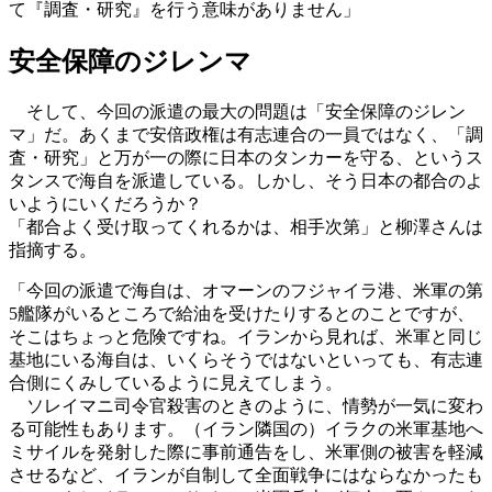
て『調査・研究』を行う意味がありません」
安全保障のジレンマ
そして、今回の派遣の最大の問題は「安全保障のジレン
マ」だ。あくまで安倍政権は有志連合の一員ではなく、「調
査・研究」と万が一の際に日本のタンカーを守る、というス
タンスで海自を派遣している。しかし、そう日本の都合のよ
いようにいくだろうか？
「都合よく受け取ってくれるかは、相手次第」と柳澤さんは
指摘する。
「今回の派遣で海自は、オマーンのフジャイラ港、米軍の第
5艦隊がいるところで給油を受けたりするとのことですが、
そこはちょっと危険ですね。イランから見れば、米軍と同じ
基地にいる海自は、いくらそうではないといっても、有志連
合側にくみしているように見えてしまう。
ソレイマニ司令官殺害のときのように、情勢が一気に変わ
る可能性もあります。（イラン隣国の）イラクの米軍基地へ
ミサイルを発射した際に事前通告をし、米軍側の被害を軽減
させるなど、イランが自制して全面戦争にはならなかったも