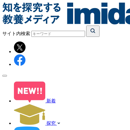
サイト内検索
新着
探究