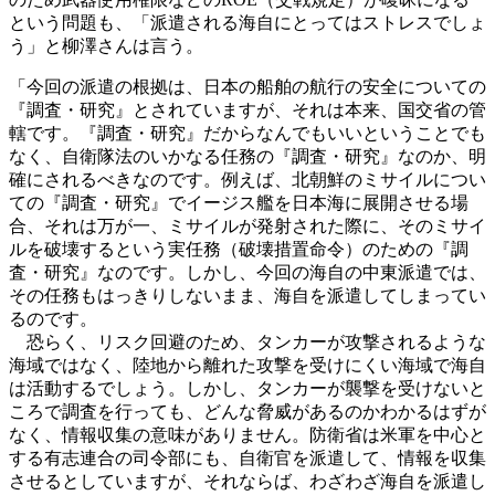
という問題も、「派遣される海自にとってはストレスでしょ
う」と柳澤さんは言う。
「今回の派遣の根拠は、日本の船舶の航行の安全についての
『調査・研究』とされていますが、それは本来、国交省の管
轄です。『調査・研究』だからなんでもいいということでも
なく、自衛隊法のいかなる任務の『調査・研究』なのか、明
確にされるべきなのです。例えば、北朝鮮のミサイルについ
ての『調査・研究』でイージス艦を日本海に展開させる場
合、それは万が一、ミサイルが発射された際に、そのミサイ
ルを破壊するという実任務（破壊措置命令）のための『調
査・研究』なのです。しかし、今回の海自の中東派遣では、
その任務もはっきりしないまま、海自を派遣してしまってい
るのです。
恐らく、リスク回避のため、タンカーが攻撃されるような
海域ではなく、陸地から離れた攻撃を受けにくい海域で海自
は活動するでしょう。しかし、タンカーが襲撃を受けないと
ころで調査を行っても、どんな脅威があるのかわかるはずが
なく、情報収集の意味がありません。防衛省は米軍を中心と
する有志連合の司令部にも、自衛官を派遣して、情報を収集
させるとしていますが、それならば、わざわざ海自を派遣し