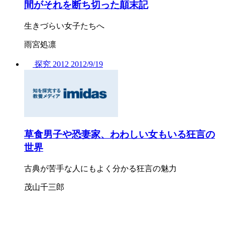
間がそれを断ち切った顛末記
生きづらい女子たちへ
雨宮処凛
探究
2012
2012/
9/19
草食男子や恐妻家、わわしい女もいる狂言の
世界
古典が苦手な人にもよく分かる狂言の魅力
茂山千三郎