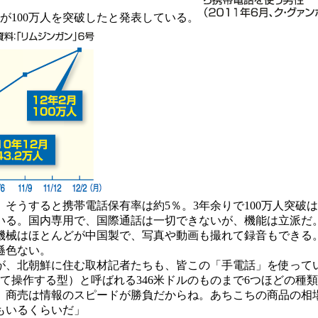
が100万人を突破したと発表している。
、そうすると携帯電話保有率は約5％。3年余りで100万人突破
いる。国内専用で、国際通話は一切できないが、機能は立派だ。
機械はほとんどが中国製で、写真や動画も撮れて録音もできる
遜色ない。
が、北朝鮮に住む取材記者たちも、皆この「手電話」を使って
れて操作する型）と呼ばれる346米ドルのものまで6つほどの
。商売は情報のスピードが勝負だからね。あちこちの商品の相
もいるくらいだ」