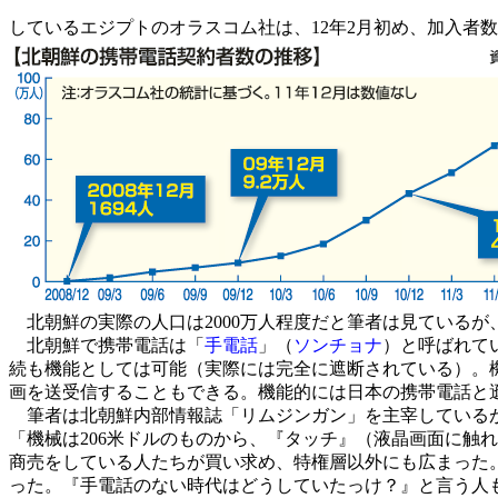
しているエジプトのオラスコム社は、12年2月初め、加入者数
北朝鮮の実際の人口は2000万人程度だと筆者は見ているが
北朝鮮で携帯電話は「
手電話
」（
ソンチョナ
）と呼ばれて
続も機能としては可能（実際には完全に遮断されている）。
画を送受信することもできる。機能的には日本の携帯電話と
筆者は北朝鮮内部情報誌「
リムジンガン
」を主宰している
「機械は206米ドルのものから、『タッチ』（液晶画面に触
商売をしている人たちが買い求め、特権層以外にも広まった
った。『手電話のない時代はどうしていたっけ？』と言う人