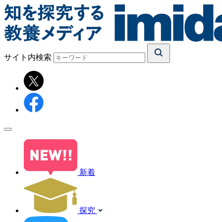
サイト内検索
新着
探究