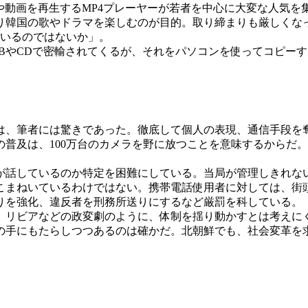
動画を再生するMP4プレーヤーが若者を中心に大変な人気を
り韓国の歌やドラマを楽しむのが目的。取り締まりも厳しくな
ているのではないか」。
やCDで密輸されてくるが、それをパソコンを使ってコピーする
、筆者には驚きであった。徹底して個人の表現、通信手段を奪
普及は、100万台のカメラを野に放つことを意味するからだ
話しているのか特定を困難にしている。当局が管理しきれな
まねいているわけではない。携帯電話使用者に対しては、街頭
りを強化、違反者を刑務所送りにするなど厳罰を科している。
リビアなどの政変劇のように、体制を揺り動かすとは考えにく
の手にもたらしつつあるのは確かだ。北朝鮮でも、社会変革を