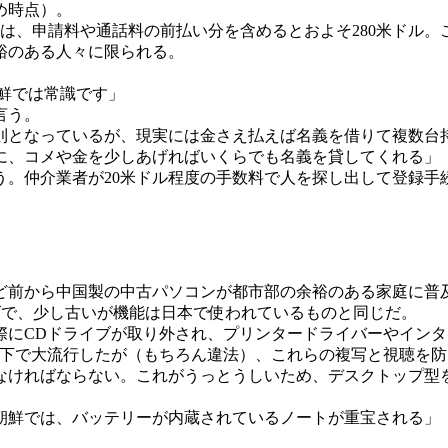
め時点）。
は、申請料や通話料の前払い分を含めるとおよそ280米ドル。
裕のある人々に限られる。
鮮では常識です」
言う。
となっているが、現実には金さえ払えば名義を借りて複数台
に、コメや金を少しあげればいくらでも名義を貸してくれる」
う。仲介業者が20米ドル程度の手数料で人を探し出して登録手
ど前から中国製の中古パソコンが都市部の余裕のある家庭に普
ズで、少し古いが機能は日本で使われているものと同じだ。
にCDドライブが取り外され、プリンタードライバーやインタ
地下で大流行したが（もちろん違法）、これらの複写と視聴を
ければならない。これがうっとうしいため、デスクトップ型
朝鮮では、バッテリーが内蔵されているノートが重宝される」