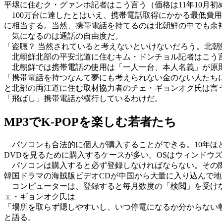
平壌に住むク・グァンホ記者はこう言う（価格は11年10月初
100万台に達したとはいえ、携帯電話取得にかかる最低費用
に相当する。当然、携帯電話を持てるのは北朝鮮の中でも余
気になるのは通話の自由度だ。
「盗聴？ 当然されていると考えないといけないだろう。北朝
北朝鮮北部の平安北道に住むキム・ドンチョル記者はこう
北朝鮮では携帯電話の使用は「一人一台、本人名義」が原則
「携帯電話を持つなんて夢にも考えられない金のない人たち
と北部の両江道に住む取材協力者のチェ・ギョンオク氏は言
「飛ばし」携帯電話が横行しているわけだ。
MP3でK-POPを楽しむ若者たち
パソコンも合法的に個人が購入することができる。10年ほ
DVDを見るために購入するケースが多い。OSはウィンドウ
パソコンは購入すると必ず登録しなければならない。その際
韓国ドラマの海賊版ビデオCDが中国から大量に入り込んで
コンピューターは、登録すると毎月数度の「検閲」を受けな
ェ・ギョンオク氏は
「場所を取らず隠しやすいし、いつ停電になるか分からない
と語る。