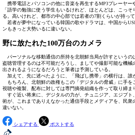
携帯電話とパソコンの他に音楽を再生するMP3プレーヤーや
「語学の勉強に使う学生もいるけれど、ほとんどは、こっそ
る。高いけれど、都市の中心部では若者の7割くらいが持っ
若者が夢中になっている韓国の歌やドラマは、中国からUSB
ンもきっと大勢いるに違いない。
野に放たれた100万台のカメラ
パーソナルな移動通信の所持を北朝鮮当局が許すというのは
盗聴管理するのは不可能だろうし、ましてや撮影可能な機械の
出されるようになるだろうと筆者は予測している。
加えて、先に述べたように、「飛ばし携帯」の横行は、誰が
もちろん、北朝鮮の政権もこの「デジタルの脅威」に手をこ
視聴や複製、配布に対しては専門摘発組織を作って取り締ま
すぐ近い将来に、デジタルの力が、チュニジア、エジプト、
術が、これまでありえなかった通信手段とメディアを、民衆
違いない。
シェアする
ポストする