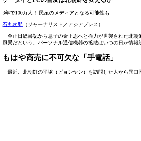
3年で100万人！ 民衆のメディアとなる可能性も
石丸次郎
（ジャーナリスト／アジアプレス）
金正日総書記から息子の金正恩へと権力が世襲された北朝鮮
風景だという。パーソナル通信機器の拡散はいつの日か情報
もはや商売に不可欠な「手電話」
最近、北朝鮮の平壌（ピョンヤン）を訪問した人から異口同