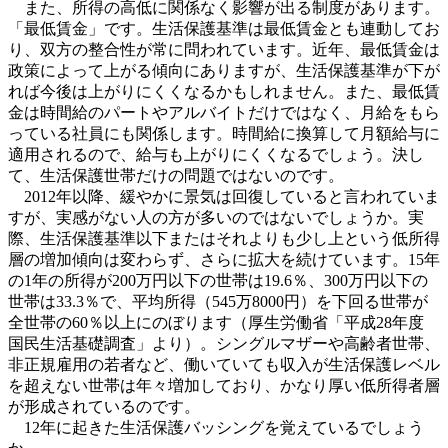
また、所得の高低に関係なく影響が出る制度があります。
「最低賃金」
です。生活保護基準は最低賃金とも連動してお
り、双方の整合性が常に問われています。近年、最低賃金は
政策によって上がる傾向にありますが、生活保護基準が下が
れば今後は上がりにくくなるかもしれません。また、最低賃
金は時間給のパートやアルバイトだけではなく、月給をもら
っている社員にも関係します。時間給に換算して月額給与に
適用されるので、給与も上がりにくくなるでしょう。決し
て、生活保護世帯だけの問題ではないのです。
2012年以降、緩やかに景気は回復していると言われていま
すが、実感がない人の方が多いのではないでしょうか。実
際、生活保護基準以下またはそれよりも少し上という低所得
層の増加傾向は変わらず、さらに拡大を続けています。15年
の1年の所得が200万円以下の世帯は19.6％、300万円以下の
世帯は33.3％で、平均所得（545万8000円）を下回る世帯が
全世帯の60％以上にのぼります（厚生労働省「平成28年度
国民生活基礎調査」より）。シングルマザーや高齢者世帯、
非正規雇用の若者など、働いていても収入が生活保護レベル
を超えない世帯は年々増加しており、かなり厚い低所得者層
が形成されているのです。
12年に起きた生活保護バッシングを覚えているでしょう