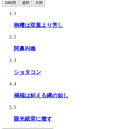
24時間
週間
月間
1
栴檀は双葉より芳し
2
阿鼻叫喚
3
ショタコン
4
禍福は糾える縄の如し
5
眼光紙背に徹す