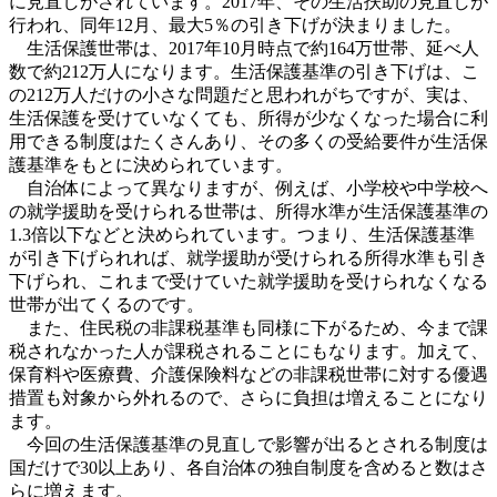
に見直しがされています。2017年、その生活扶助の見直しが
行われ、同年12月、最大5％の引き下げが決まりました。
生活保護世帯は、2017年10月時点で約164万世帯、延べ人
数で約212万人になります。生活保護基準の引き下げは、こ
の212万人だけの小さな問題だと思われがちですが、実は、
生活保護を受けていなくても、所得が少なくなった場合に利
用できる制度はたくさんあり、その多くの受給要件が生活保
護基準をもとに決められています。
自治体によって異なりますが、例えば、小学校や中学校へ
の就学援助を受けられる世帯は、所得水準が生活保護基準の
1.3倍以下などと決められています。つまり、生活保護基準
が引き下げられれば、就学援助が受けられる所得水準も引き
下げられ、これまで受けていた就学援助を受けられなくなる
世帯が出てくるのです。
また、住民税の非課税基準も同様に下がるため、今まで課
税されなかった人が課税されることにもなります。加えて、
保育料や医療費、介護保険料などの非課税世帯に対する優遇
措置も対象から外れるので、さらに負担は増えることになり
ます。
今回の生活保護基準の見直しで影響が出るとされる制度は
国だけで30以上あり、各自治体の独自制度を含めると数はさ
らに増えます。