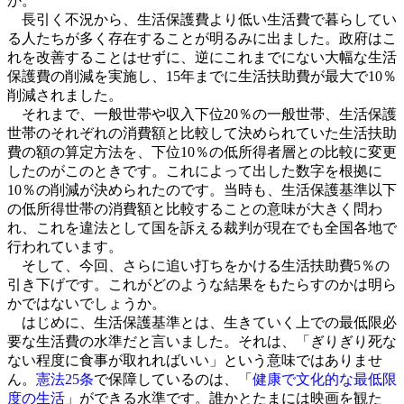
か。
長引く不況から、生活保護費より低い生活費で暮らしてい
る人たちが多く存在することが明るみに出ました。政府はこ
れを改善することはせずに、逆にこれまでにない大幅な生活
保護費の削減を実施し、15年までに生活扶助費が最大で10％
削減されました。
それまで、一般世帯や収入下位20％の一般世帯、生活保護
世帯のそれぞれの消費額と比較して決められていた生活扶助
費の額の算定方法を、下位10％の低所得者層との比較に変更
したのがこのときです。これによって出した数字を根拠に
10％の削減が決められたのです。当時も、生活保護基準以下
の低所得世帯の消費額と比較することの意味が大きく問わ
れ、これを違法として国を訴える裁判が現在でも全国各地で
行われています。
そして、今回、さらに追い打ちをかける生活扶助費5％の
引き下げです。これがどのような結果をもたらすのかは明ら
かではないでしょうか。
はじめに、生活保護基準とは、生きていく上での最低限必
要な生活費の水準だと言いました。それは、「ぎりぎり死な
ない程度に食事が取れればいい」という意味ではありませ
ん。
憲法25条
で保障しているのは、「
健康で文化的な最低限
度の生活
」ができる水準です。誰かとたまには映画を観た