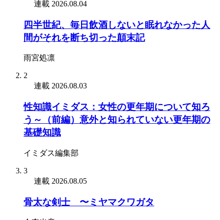
連載
2026.08.04
四半世紀、毎日飲酒しないと眠れなかった人
間がそれを断ち切った顛末記
雨宮処凛
2
連載
2026.08.03
性知識イミダス：女性の更年期について知ろ
う～（前編）意外と知られていない更年期の
基礎知識
イミダス編集部
3
連載
2026.08.05
骨太な剣士 〜ミヤマクワガタ