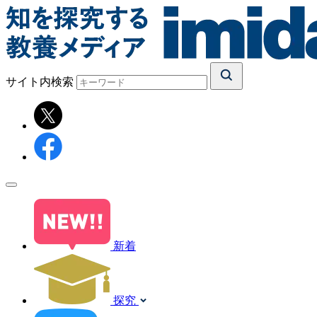
サイト内検索
新着
探究