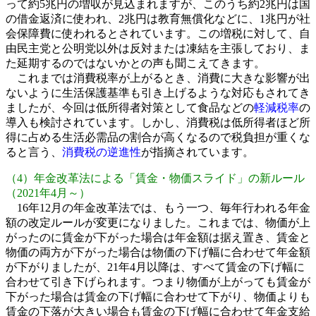
って約5兆円の増収が見込まれますが、このうち約2兆円は国
の借金返済に使われ、2兆円は教育無償化などに、1兆円が社
会保障費に使われるとされています。この増税に対して、自
由民主党と公明党以外は反対または凍結を主張しており、ま
た延期するのではないかとの声も聞こえてきます。
これまでは消費税率が上がるとき、消費に大きな影響が出
ないように生活保護基準も引き上げるような対応もされてき
ましたが、今回は低所得者対策として食品などの
軽減税率
の
導入も検討されています。しかし、消費税は低所得者ほど所
得に占める生活必需品の割合が高くなるので税負担が重くな
ると言う、
消費税の逆進性
が指摘されています。
（4）年金改革法による「賃金・物価スライド」の新ルール
（2021年4月～）
16年12月の年金改革法では、もう一つ、毎年行われる年金
額の改定ルールが変更になりました。これまでは、物価が上
がったのに賃金が下がった場合は年金額は据え置き、賃金と
物価の両方が下がった場合は物価の下げ幅に合わせて年金額
が下がりましたが、21年4月以降は、すべて賃金の下げ幅に
合わせて引き下げられます。つまり物価が上がっても賃金が
下がった場合は賃金の下げ幅に合わせて下がり、物価よりも
賃金の下落が大きい場合も賃金の下げ幅に合わせて年金支給