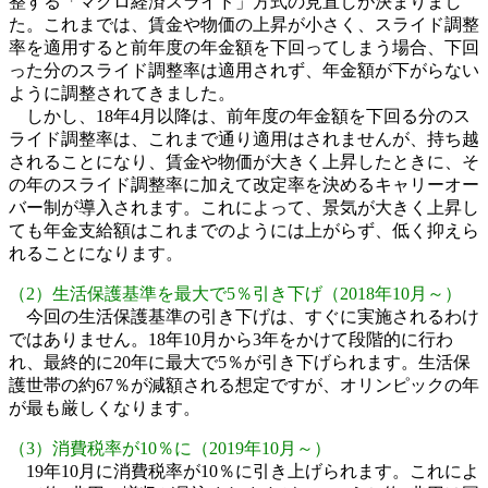
整する「
マクロ経済スライド
」方式の見直しが決まりまし
た。これまでは、賃金や物価の上昇が小さく、
スライド調整
率
を適用すると前年度の年金額を下回ってしまう場合、下回
った分のスライド調整率は適用されず、年金額が下がらない
ように調整されてきました。
しかし、18年4月以降は、前年度の年金額を下回る分のス
ライド調整率は、これまで通り適用はされませんが、持ち越
されることになり、賃金や物価が大きく上昇したときに、そ
の年のスライド調整率に加えて改定率を決めるキャリーオー
バー制が導入されます。これによって、景気が大きく上昇し
ても年金支給額はこれまでのようには上がらず、低く抑えら
れることになります。
（2）生活保護基準を最大で5％引き下げ（2018年10月～）
今回の生活保護基準の引き下げは、すぐに実施されるわけ
ではありません。18年10月から3年をかけて段階的に行わ
れ、最終的に20年に最大で5％が引き下げられます。生活保
護世帯の約67％が減額される想定ですが、オリンピックの年
が最も厳しくなります。
（3）消費税率が10％に（2019年10月～）
19年10月に消費税率が10％に引き上げられます。これによ