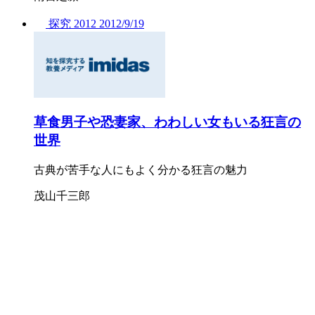
探究
2012
2012/
9/19
草食男子や恐妻家、わわしい女もいる狂言の
世界
古典が苦手な人にもよく分かる狂言の魅力
茂山千三郎