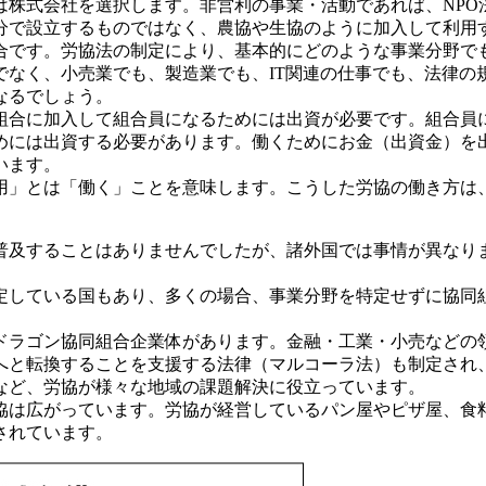
株式会社を選択します。非営利の事業・活動であれば、NPO
分で設立するものではなく、農協や生協のように加入して利用
です。労協法の制定により、基本的にどのような事業分野で
でなく、小売業でも、製造業でも、IT関連の仕事でも、法律の
なるでしょう。
合に加入して組合員になるためには出資が必要です。組合員
めには出資する必要があります。働くためにお金（出資金）を
います。
」とは「働く」ことを意味します。こうした労協の働き方は
及することはありませんでしたが、諸外国では事情が異なり
している国もあり、多くの場合、事業分野を特定せずに協同
ラゴン協同組合企業体があります。金融・工業・小売などの領
協へと転換することを支援する法律（マルコーラ法）も制定され
など、労協が様々な地域の課題解決に役立っています。
は広がっています。労協が経営しているパン屋やピザ屋、食
されています。