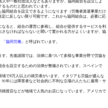
法人や一般社団法人などもありますが、協同組合を設立しよ
するものだと思われています。
も協同組合を設立できるようになります（労働者派遣事業だけ
規定に反しない限り可能です。これから協同組合は、必要に応
になると、組合の運営に参画し、組合が提供するサービスを利
出さなければならないと聞いて驚かれる方がよくいますが、協
、
「協同労働」
と呼ばれています。
ます。先進諸国では、法律に基づいて多様な事業分野で労協を
組合を設立するための法律が整備されています。スペインで
域で8万人以上の就労者がいます。イタリアも労協が盛んな
、91年には障害者など社会的に不利な立場の人たちに雇用・サ
料雑貨店などが地域で人気のお店になっています。アメリカで