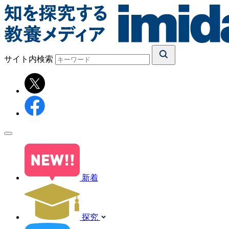
サイト内検索
新着
探究