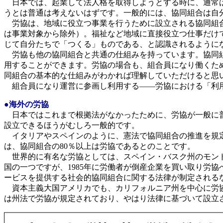
日本では、起業して法人格を取得しようとする時に、通常は
うとは普通は考えないはずです。一般的には、協同組合は自
労協は、地域に役立つ事業を行うために設立される協同組合
は事業対象から除外）。福祉など地域に直接役立つ仕事だけ
じて自分たちで「つくる」ものである、と認識されるように
労協も他の協同組合と共通の仕組みを持っています。協同組
用することができます。労協の場合も、組合員になり働くた
同組合の基本的な仕組みがわかれば理解していただけると思
組合員になり運営に参画し利用する――労協における「利用
●海外の労協
日本ではこれまで根拠法がなかったために、労協が一般に普
設立できるほうがむしろ一般的です。
イタリアやスペインのように、憲法で協同組合の推進を規定
は、協同組合の80％以上は労協であるとのことです。
世界的に有名な労協としては、スペイン・バスク州のモンド
国の一つですが、1985年に労働者が倒産企業を買い取り労
ービスを提供する社会的協同組合に関する法律が制定される
資本主義大国アメリカでも、カリフォルニア州を中心に労協
は州法で労協が規定されており、やはり法律に基づいて設立