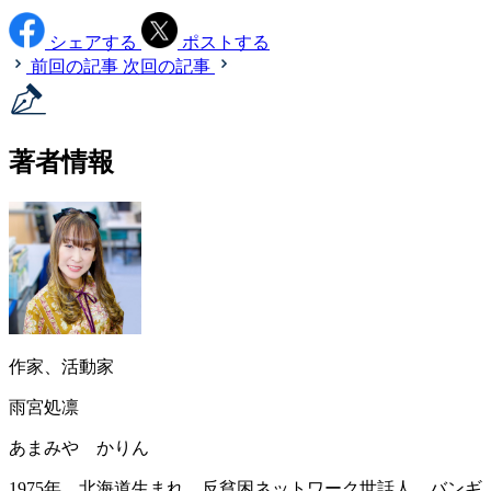
シェアする
ポストする
前回の記事
次回の記事
著者情報
作家、活動家
雨宮処凛
あまみや かりん
1975年、北海道生まれ。反貧困ネットワーク世話人。バンギ