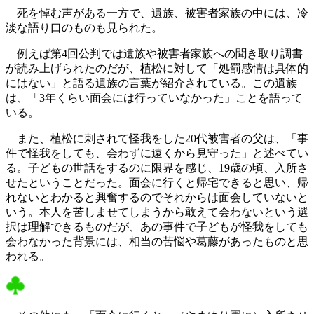
死を悼む声がある一方で、遺族、被害者家族の中には、冷
淡な語り口のものも見られた。
例えば第4回公判では遺族や被害者家族への聞き取り調書
が読み上げられたのだが、植松に対して「処罰感情は具体的
にはない」と語る遺族の言葉が紹介されている。この遺族
は、「3年くらい面会には行っていなかった」ことを語って
いる。
また、植松に刺されて怪我をした20代被害者の父は、「事
件で怪我をしても、会わずに遠くから見守った」と述べてい
る。子どもの世話をするのに限界を感じ、19歳の頃、入所さ
せたということだった。面会に行くと帰宅できると思い、帰
れないとわかると興奮するのでそれからは面会していないと
いう。本人を苦しませてしまうから敢えて会わないという選
択は理解できるものだが、あの事件で子どもが怪我をしても
会わなかった背景には、相当の苦悩や葛藤があったものと思
われる。