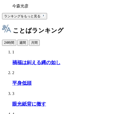
今森光彦
ランキングをもっと見る
ことばランキング
24時間
週間
月間
1
禍福は糾える縄の如し
2
平身低頭
3
眼光紙背に徹す