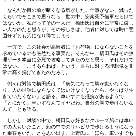
なんだか目の前が暗くなる気がした。仕事がない、減った
くらいでそこまで思うなら、世の中、安楽死予備軍だらけで
はないか。私だってその一人だ。橋田氏は自分に非常に厳し
い人なのだと思うが、その厳しさは、他者に対しては時に意
図せずとも刃になり得てしまう。
一方で、この社会が高齢者に「お荷物」にならないことを
求めているのも厳然たる事実だ。そんな中、橋田氏はその無
理ゲーを本当に必死で攻略してきたのだと思う。それだけで
はない。「こうあらねば」という、自らに対する理想像を非
常に高く掲げてきたのだろう。
例えば対談で橋田氏は、「病気になって脚が動かなくな
り、人の世話にならなくてはいけなくなったら、やっぱり生
きていたくない」と語る。車いすにも抵抗があるようで、
「とにかく、車いすなんてイヤだわ。自分の脚で歩けないな
んて」とも語る。
しかし、対談の中で、橋田氏が好きなクルーズ船には車い
すの人もいたこと、船の中でのリハビリで歩けるようになっ
た乗客もいたことを思い出す。上野氏に「ほら、車いすでも