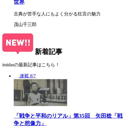
世界
古典が苦手な人にもよく分かる狂言の魅力
茂山千三郎
新着記事
imidasの最新記事はこちら！
連載
8/7
「戦争と平和のリアル」第35回 矢田稔「戦
争と想像力」