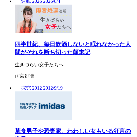
連載
2026
2026/
8/4
四半世紀、毎日飲酒しないと眠れなかった人
間がそれを断ち切った顛末記
生きづらい女子たちへ
雨宮処凛
探究
2012
2012/
9/19
草食男子や恐妻家、わわしい女もいる狂言の