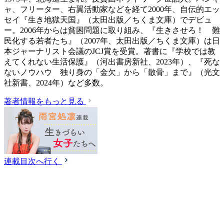
ャ、フリーター、右翼活動家などを経て2000年、自伝的エッ
セイ『生き地獄天国』（太田出版／ちくま文庫）でデビュ
ー。2006年からは貧困問題に取り組み、『生きさせろ！ 難
民化する若者たち』（2007年、太田出版／ちくま文庫）は日
本ジャーナリスト会議のJCJ賞を受賞。著書に『学校では教
えてくれない生活保護』（‎河出書房新社、2023年）、『死な
ないノウハウ 独り身の「金欠」から「散骨」まで』（光文
社新書、2024年）など多数。
著者情報をもっと見る
連載目次へ行く