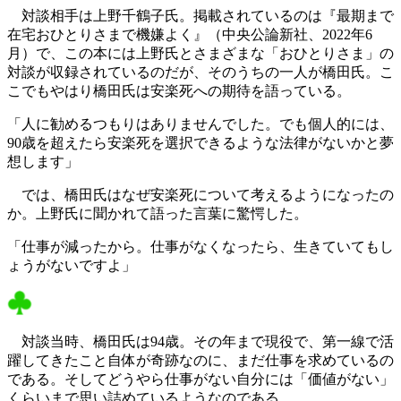
対談相手は上野千鶴子氏。掲載されているのは『最期まで
在宅おひとりさまで機嫌よく』（中央公論新社、2022年6
月）で、この本には上野氏とさまざまな「おひとりさま」の
対談が収録されているのだが、そのうちの一人が橋田氏。こ
こでもやはり橋田氏は安楽死への期待を語っている。
「人に勧めるつもりはありませんでした。でも個人的には、
90歳を超えたら安楽死を選択できるような法律がないかと夢
想します」
では、橋田氏はなぜ安楽死について考えるようになったの
か。上野氏に聞かれて語った言葉に驚愕した。
「仕事が減ったから。仕事がなくなったら、生きていてもし
ょうがないですよ」
対談当時、橋田氏は94歳。その年まで現役で、第一線で活
躍してきたこと自体が奇跡なのに、まだ仕事を求めているの
である。そしてどうやら仕事がない自分には「価値がない」
くらいまで思い詰めているようなのである。