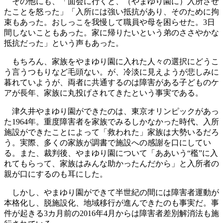
その他にも、「面会に行くと、（やまゆり園に）入所させ
たことを怒った」「入所には強い抵抗があり、そのために拘
束もあった。おしっこを我慢して職員や母を困らせた。3日
間しないこともあった。家に帰りたいという弟のささやかな
抵抗だった」という声もあった。
もちろん、家族をやまゆり園に入れた人々の選択にどうこ
う言うつもりなど毛頭ない。が、冷淡に見えようが悲しみに
暮れていようが、両者に共通するのは障害がある子どものケ
アが長年、家族に丸投げされてきたという事実である。
津久井やまゆり園ができたのは、東京オリンピックがあっ
た1964年。重度障害者を家族でみるしかなかった時代、入所
施設ができたことによって「救われた」家族は大勢いるだろ
う。実際、多くの家族が調書で施設への感謝を口にしてい
る。また、裁判後、やまゆり園について「ああいう“檻”に入
れてもらって、家族はみんな助かったんだから」と入所者の
親が口にするのも耳にした。
しかし、やまゆり園ができて半世紀の間には障害者運動が
本格化し、脱施設化、地域移行が進んできたのも事実だ。事
件が起きる3カ月前の2016年4月からは障害者差別解消法も施