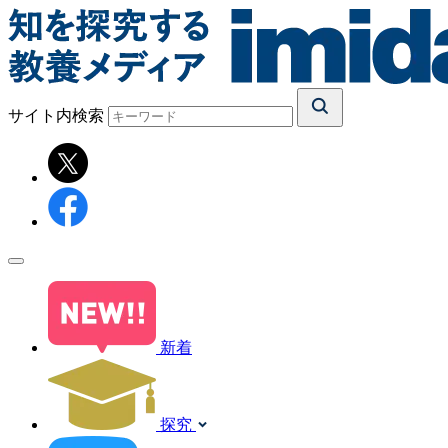
サイト内検索
新着
探究