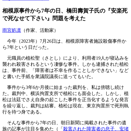
相模原事件から7年の日、橋田壽賀子氏の『安楽死
で死なせて下さい』問題を考えた
雨宮処凛
（作家、活動家）
今年（2023年）7月26日は、相模原障害者施設殺傷事件か
ら7年という日だった。
元職員の植松聖（さとし）により、利用者19人が寝込みを
襲われ殺害されるという凄惨な事件。しかも逮捕された植松
は、事件前、「障害者は不幸を作ることしかできない」など
と書いた手紙を衆議院議長に送ってもいた。
事件から3年6か月後に始まった裁判を、私は傍聴し続け
た。裁判中、横浜拘置支所で植松にも面会した。しかし、植
松は法廷でさえ自身の起こした事件を正当化するような発言
を繰り返し、裁判は結審。植松は現在、東京拘置所で死刑執
行を待つ身である。
そんな事件から7年の日、朝日新聞に掲載された事件の遺
族の記事が注目を集めた（「
殺害された障害者の息子、安堵