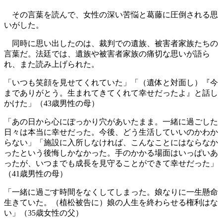
その言葉を読んで、女性の深い苦悩と葛藤に圧倒される思
いがした。
同時に思い出したのは、裁判での遺族、被害者家族たちの
言葉だ。法廷では、遺族や被害者家族の痛切な思いが語ら
れ、また読み上げられた。
「いつも笑顔を見せてくれていた」「（遺体と対面し）『今
までありがとう。生まれてきてくれて幸せだったよ』と話し
かけた」（43歳男性の母）
「あの日から心にぽっかり穴があいたまま。一緒に過ごした
日々は本当に幸せだった。今後、どう生活していいのかわか
らない」「施設に入所しなければ、こんなことにはならなか
ったという後悔しかなかった。手のかかる場面はいっぱいあ
ったが、いつまでも成長を見守ることができて幸せだった」
（41歳男性の母）
「一緒に過ごす時間をなくしてしまった。娘なりに一生懸命
生きていた。（植松被告に）娘の人生を終わらせる権利はな
い」（35歳女性の父）