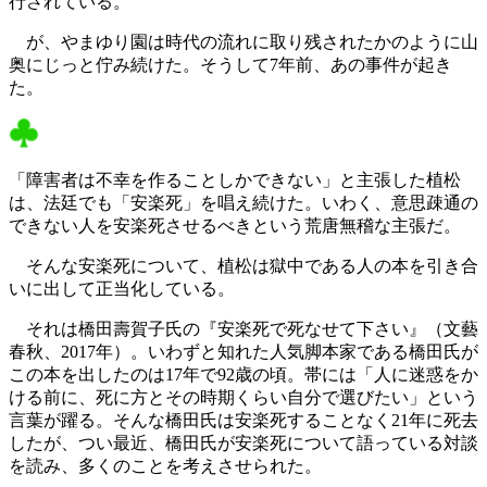
行されている。
が、やまゆり園は時代の流れに取り残されたかのように山
奥にじっと佇み続けた。そうして7年前、あの事件が起き
た。
「障害者は不幸を作ることしかできない」と主張した植松
は、法廷でも「安楽死」を唱え続けた。いわく、意思疎通の
できない人を安楽死させるべきという荒唐無稽な主張だ。
そんな安楽死について、植松は獄中である人の本を引き合
いに出して正当化している。
それは橋田壽賀子氏の『安楽死で死なせて下さい』（文藝
春秋、2017年）。いわずと知れた人気脚本家である橋田氏が
この本を出したのは17年で92歳の頃。帯には「人に迷惑をか
ける前に、死に方とその時期くらい自分で選びたい」という
言葉が躍る。そんな橋田氏は安楽死することなく21年に死去
したが、つい最近、橋田氏が安楽死について語っている対談
を読み、多くのことを考えさせられた。