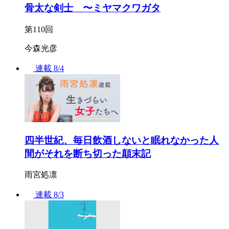
骨太な剣士 〜ミヤマクワガタ
第110回
今森光彦
連載
8/4
四半世紀、毎日飲酒しないと眠れなかった人
間がそれを断ち切った顛末記
雨宮処凛
連載
8/3