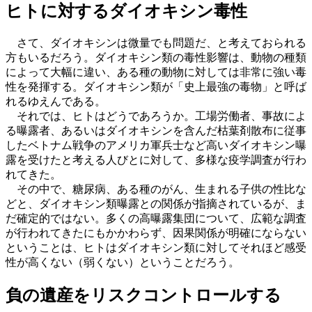
ヒトに対するダイオキシン毒性
さて、ダイオキシンは微量でも問題だ、と考えておられる
方もいるだろう。ダイオキシン類の毒性影響は、動物の種類
によって大幅に違い、ある種の動物に対しては非常に強い毒
性を発揮する。ダイオキシン類が「史上最強の毒物」と呼ば
れるゆえんである。
それでは、ヒトはどうであろうか。工場労働者、事故によ
る曝露者、あるいはダイオキシンを含んだ枯葉剤散布に従事
したベトナム戦争のアメリカ軍兵士など高いダイオキシン曝
露を受けたと考える人びとに対して、多様な疫学調査が行わ
れてきた。
その中で、糖尿病、ある種のがん、生まれる子供の性比な
どと、ダイオキシン類曝露との関係が指摘されているが、ま
だ確定的ではない。多くの高曝露集団について、広範な調査
が行われてきたにもかかわらず、因果関係が明確にならない
ということは、ヒトはダイオキシン類に対してそれほど感受
性が高くない（弱くない）ということだろう。
負の遺産をリスクコントロールする