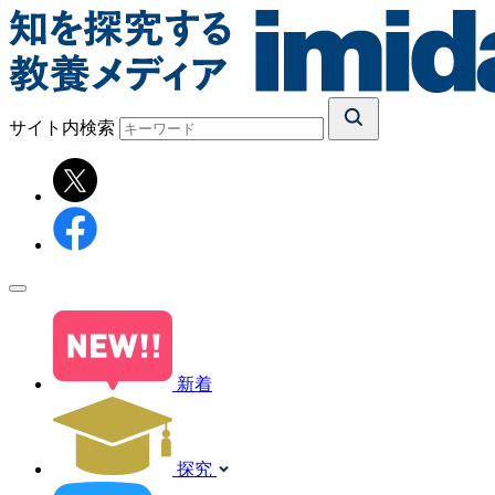
サイト内検索
新着
探究