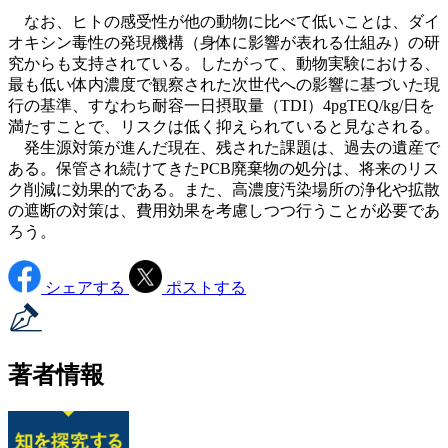
なお、ヒトの感受性が他の動物に比べて低いことは、ダイ
オキシン毒性の発現機構（身体に影響が表れる仕組み）の研
究からも支持されている。したがって、動物実験における、
最も低い体内濃度で観察された次世代への影響に基づいた現
行の基準、すなわち耐容一日摂取量（TDI）4pgTEQ/kg/日を
満たすことで、リスクは低く抑えられていると見なされる。
発生源対策が進んだ現在、残された課題は、過去の遺産で
ある。保管され続けてきたPCB廃棄物の処分は、将来のリス
ク削減に効果的である。また、高濃度汚染場所の浄化や拡散
の遮断の対策は、費用効果を考慮しつつ行うことが必要であ
ろう。
シェアする
ポストする
著者情報