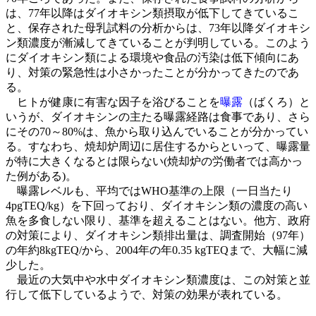
は、77年以降はダイオキシン類摂取が低下してきているこ
と、保存された母乳試料の分析からは、73年以降ダイオキシ
ン類濃度が漸減してきていることが判明している。このよう
にダイオキシン類による環境や食品の汚染は低下傾向にあ
り、対策の緊急性は小さかったことが分かってきたのであ
る。
ヒトが健康に有害な因子を浴びることを
曝露
（ばくろ）と
いうが、ダイオキシンの主たる曝露経路は食事であり、さら
にその70～80%は、魚から取り込んでいることが分かってい
る。すなわち、焼却炉周辺に居住するからといって、曝露量
が特に大きくなるとは限らない(焼却炉の労働者では高かっ
た例がある)。
曝露レベルも、平均ではWHO基準の上限（一日当たり
4pgTEQ/kg）を下回っており、ダイオキシン類の濃度の高い
魚を多食しない限り、基準を超えることはない。他方、政府
の対策により、ダイオキシン類排出量は、調査開始（97年）
の年約8kgTEQ/から、2004年の年0.35 kgTEQまで、大幅に減
少した。
最近の大気中や水中ダイオキシン類濃度は、この対策と並
行して低下しているようで、対策の効果が表れている。