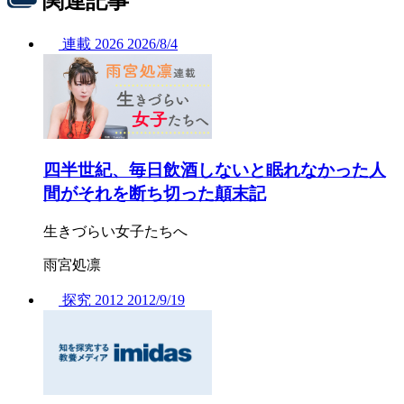
関連記事
連載
2026
2026/
8/4
四半世紀、毎日飲酒しないと眠れなかった人
間がそれを断ち切った顛末記
生きづらい女子たちへ
雨宮処凛
探究
2012
2012/
9/19