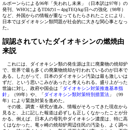
ルボーンらによる96年「
失われし未来
」（日本訳は97年）の
発刊、WHOによるTDIの1～4pgTEQ/kg/日への強化（98年）
など、外国からの情報が重なってもたらされたことにより、
日本ではダイオキシン類問題が社会的に大きな関心事となっ
た。
誤認されていたダイオキシンの燃焼由
来説
これには、ダイオキシン類の発生源は主に廃棄物の焼却炉
で、世界で最も多くの廃棄物焼却が行われているのが日本で
ある。したがって、日本のダイオキシン汚染は最も激しいは
ずだ、という思いこみがあったと考えられる。盛り上がった
世論に対し、政府や国会は「
ダイオキシン対策推進基本指
針
」（99年）や、「
ダイオキシン類対策特別措置法
」（99
年）により緊急対策を進めた。
その後、調査・研究が進み、情報がそろってきた現在から
見ると、上に記した報道は必ずしも正しくなかったことが分
かる。例えば、日本人の母乳中ダイオキシン濃度は、特に高
くはなかった。竜ヶ崎の焼却炉周辺住民の汚染も、よく調べ