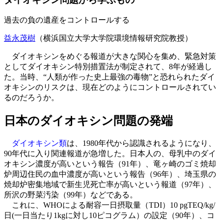
過去の負の遺産をコントロールする
益永茂樹
（横浜国立大学大学院環境情報研究院教授）
ダイオキシンをめぐる報道が大きな関心を集め、緊急対策
としてダイオキシン特別措置法が制定されて、8年が経過し
た。当時、“人類が作った史上最強の毒物”と恐れられたダイ
オキシンのリスクは、現在どのようにコントロールされてい
るのだろうか。
日本のダイオキシン問題の発端
ダイオキシン類
は、1980年代から認識されるようになり、
90年代に入り関連報道が急増した。日本人の、母乳中のダイ
オキシン濃度が高いという報告（91年）、竜ヶ崎のゴミ焼却
炉周辺住民の血中濃度が高いという報告（96年）、埼玉県の
焼却炉密集地域で新生児死亡率が高いという報道（97年）、
所沢の野菜汚染（99年）などである。
これに、WHOによる耐容一日摂取量（TDI）10 pg
TEQ
/kg/
日(一日当たり1kgに対し10ピコグラム）の設定（90年）、コ