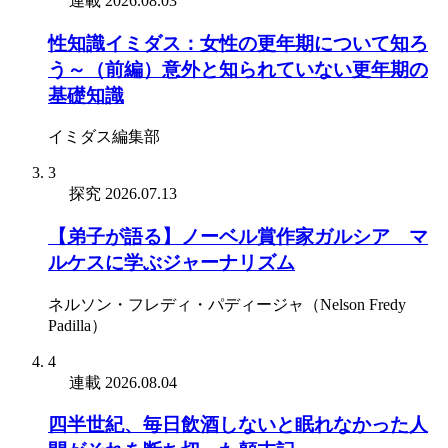
連載
2026.08.03
性知識イミダス：女性の更年期について知ろ
う～（前編）意外と知られていない更年期の
基礎知識
イミダス編集部
3
探究
2026.07.13
【弟子が語る】ノーベル賞作家ガルシア゠マ
ルケスに学ぶジャーナリズム
ネルソン・フレディ・パディージャ（Nelson Fredy
Padilla）
4
連載
2026.08.04
四半世紀、毎日飲酒しないと眠れなかった人