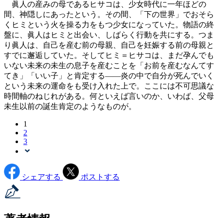
眞人の産みの母であるヒサコは、少女時代に一年ほどの
間、神隠しにあったという。その間、「下の世界」でおそら
くヒミという火を操る力をもつ少女になっていた。物語の終
盤に、眞人はヒミと出会い、しばらく行動を共にする。つま
り眞人は、自己を産む前の母親、自己を妊娠する前の母親と
すでに邂逅していた。そしてヒミ＝ヒサコは、まだ孕んでも
いない未来の未生の息子を産むことを「お前を産むなんてす
てき」「いい子」と肯定する――炎の中で自分が死んでいく
という未来の運命をも受け入れた上で。ここには不可思議な
時間軸のねじれがある。何といえば言いのか、いわば、父母
未生以前の誕生肯定のようなものが。
1
2
3
シェアする
ポストする