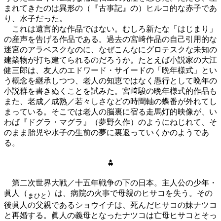
まれてきたのは異形の（『古事記』の）ヒルコ的な赤子であ
り、水子だった。
これは遺言的な作品ではない。むしろ新たな「はじまり」
の産声を告げる作品である。過去の宮﨑作品の自己引用的な
迷宮のアラベスクなのに、なぜこんなにグロテスクな未知の
建築物が打ち建てられるのだろうか。たとえば小説家の大江
健三郎は、友人のエドワード・サイードの「晩年様式」とい
う概念を継承しつつ、老人の知恵ではなく愚行として晩年の
小説群を書きぬくことを試みた。宮﨑駿の晩年様式的作品も
また、老成／成熟／若々しさなどの時間軸の蝶番が外れてし
まっている。そこでは老人の脳裏に宿る走馬灯的映像が、い
わば『ドグラ・マグラ』（夢野久作）のようにねじれて、そ
のまま胎児や水子の生前の夢に裏返っていくかのようであ
る。
⁂
第二次世界大戦／十五年戦争の下の日本。主人公の少年・
眞人（
）は、病院の火事で母親のヒサコを失う。その
まひと
後眞人の父親であるショウイチは、死んだヒサコの妹ナツコ
と再婚する。眞人の義母となったナツコは亡母ヒサコとそっ