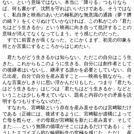
ない、という意味ではない。本当に「降りる」つもりなら
ば、何も書かず、沈黙を守ればいいだけである。そうではな
く、私自身と映画のあいだの極私的な無意識の通路（夢？臍
の緒？）をくぐりぬけていかなければ、この私がこの『君た
ちはどう生きるか』という映画に向き合って批評することの
意味が消えてなくなってしまう。そう感じたのだった。
すでに前置きが長くなった。とにかくまず、初見の印象を
何とか言葉にするところからはじめたい。
君たちがどう生きるかは知らない。ただこの自分はこう生
きた。これからもこのように生きる。自分には創作者として
の後継者はいないし、継承する誰かを必要としていない。自
己出産。自分で自分を産み直すこと――映画を観ながら、そ
んな言葉がしきりに思い浮かんだりもした。つまり『君たち
はどう生きるか』はじつは「君たちはどう生きるか」などと
いうことは少しも考えていない。題名と内容のその矛盾を説
明するつもりすらないのだ。
すなわち、宮﨑駿という存在を産み直せるのは宮﨑駿だけ
である（正確には、後述するように、宮﨑駿が虚構によって
亡母を甦らせ、その母親が宮﨑駿を新たに産み直す、そして
また……という無限の循環がそこにはあるだけである）。そ
うしたエゴイズム的な輪廻転生の究極を感じた。ただし、産