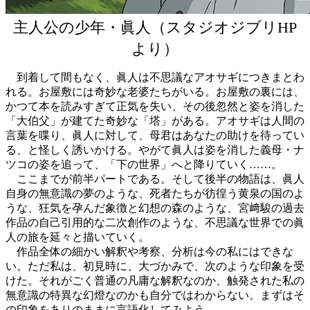
主人公の少年・眞人（スタジオジブリHP
より）
到着して間もなく、眞人は不思議なアオサギにつきまとわ
れる。お屋敷には奇妙な老婆たちがいる。お屋敷の裏には、
かつて本を読みすぎて正気を失い、その後忽然と姿を消した
「大伯父」が建てた奇妙な「塔」がある。アオサギは人間の
言葉を喋り、眞人に対して、母君はあなたの助けを待ってい
る、と怪しく誘いかける。やがて眞人は姿を消した義母・ナ
ツコの姿を追って、「下の世界」へと降りていく……。
ここまでが前半パートである。そして後半の物語は、眞人
自身の無意識の夢のような、死者たちが彷徨う黄泉の国のよ
うな、狂気を孕んだ象徴と幻想の森のような、宮﨑駿の過去
作品の自己引用的な二次創作のような、不思議な世界での眞
人の旅を延々と描いていく。
作品全体の細かい解釈や考察、分析は今の私にはできな
い。ただ私は、初見時に、大づかみで、次のような印象を受
けた。それがごく普通の凡庸な解釈なのか、触発された私の
無意識の特異な幻燈なのかも自分ではわからない。まずはそ
の印象をありのままに言語化してみよう。