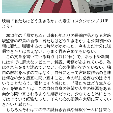
映画『君たちはどう生きるか』の場面（スタジオジブリHP
より）
2013年の『風立ちぬ』以来10年ぶりの長編作品となる宮﨑
駿監督の82歳の新作『君たちはどう生きるか』を公開初日の
朝に観た。咀嚼するのに時間がかかった。今もまだ十分に咀
嚼できたとは言えない。うまく呑み込めてもいない。
この文章を書いている時点（7月29日）で、ネットや新聞
にはすでに膨大なレビュー、解説、考察があふれている。私
はそれらをまだ読めていない。心の準備ができていない。独
自の解釈を示すのではなく、自分にとって宮﨑駿作品の意味
は何なのかを愚直に問い直すこと。今の私に必要なのはそう
いうことだろう。素朴にそう感じた。『君たちはどう生きる
か』を観ることは、この自分自身の欲望や人生の根源をある
面から問い直されるような経験だった。少なくとも私にとっ
てはそういう経験だった。そんな心の初動を大切に育ててい
きたいと感じた。
もちろんそれは世の中の謎解き合戦や解釈ゲームには乗ら