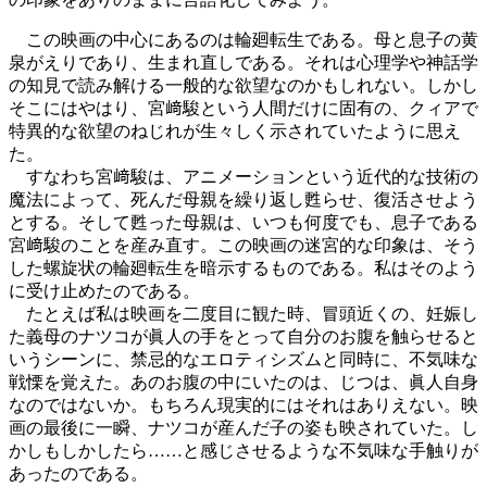
この映画の中心にあるのは輪廻転生である。母と息子の黄
泉がえりであり、生まれ直しである。それは心理学や神話学
の知見で読み解ける一般的な欲望なのかもしれない。しかし
そこにはやはり、宮﨑駿という人間だけに固有の、クィアで
特異的な欲望のねじれが生々しく示されていたように思え
た。
すなわち宮﨑駿は、アニメーションという近代的な技術の
魔法によって、死んだ母親を繰り返し甦らせ、復活させよう
とする。そして甦った母親は、いつも何度でも、息子である
宮﨑駿のことを産み直す。この映画の迷宮的な印象は、そう
した螺旋状の輪廻転生を暗示するものである。私はそのよう
に受け止めたのである。
たとえば私は映画を二度目に観た時、冒頭近くの、妊娠し
た義母のナツコが眞人の手をとって自分のお腹を触らせると
いうシーンに、禁忌的なエロティシズムと同時に、不気味な
戦慄を覚えた。あのお腹の中にいたのは、じつは、眞人自身
なのではないか。もちろん現実的にはそれはありえない。映
画の最後に一瞬、ナツコが産んだ子の姿も映されていた。し
かしもしかしたら……と感じさせるような不気味な手触りが
あったのである。