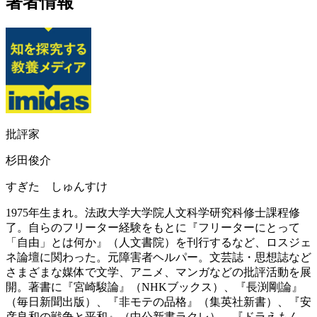
著者情報
批評家
杉田俊介
すぎた しゅんすけ
1975年生まれ。法政大学大学院人文科学研究科修士課程修
了。自らのフリーター経験をもとに『フリーターにとって
「自由」とは何か』（人文書院）を刊行するなど、ロスジェ
ネ論壇に関わった。元障害者ヘルパー。文芸誌・思想誌など
さまざまな媒体で文学、アニメ、マンガなどの批評活動を展
開。著書に『宮崎駿論』（NHKブックス）、『長渕剛論』
（毎日新聞出版）、『非モテの品格』（集英社新書）、『安
彦良和の戦争と平和』（中公新書ラクレ）、『ドラえもん