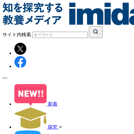
サイト内検索
新着
探究