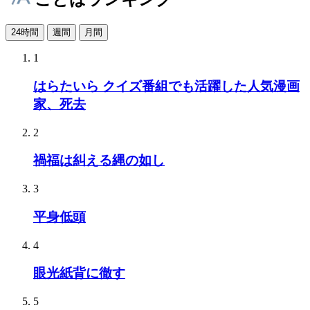
24時間
週間
月間
1
はらたいら クイズ番組でも活躍した人気漫画
家、死去
2
禍福は糾える縄の如し
3
平身低頭
4
眼光紙背に徹す
5