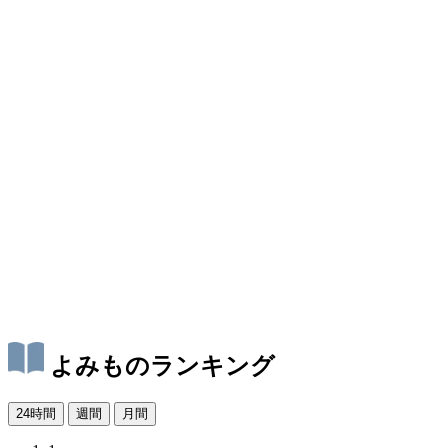
よみものランキング
24時間
週間
月間