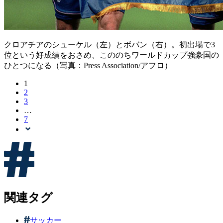
クロアチアのシューケル（左）とボバン（右）。初出場で3
位という好成績をおさめ、こののちワールドカップ強豪国の
ひとつになる（写真：Press Association/アフロ）
1
2
3
…
7
関連タグ
サッカー