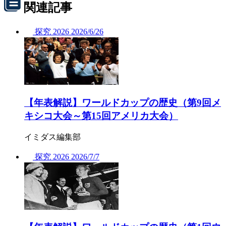
関連記事
探究
2026
2026/
6/26
【年表解説】ワールドカップの歴史（第9回メ
キシコ大会～第15回アメリカ大会）
イミダス編集部
探究
2026
2026/
7/7