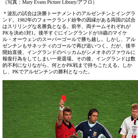
（写真：Mary Evans Picture Library/アフロ）
＊波乱の試合は決勝トーナメントのアルゼンチンとイングラ
ンド。1982年のフォークランド紛争の因縁がある両国の試合
はスリリングな名勝負となる。前半、両チームそれぞれが
PKを決め1対1。後半すぐにイングランドが18歳のマイケ
ル・オーウェンのスーパーゴールで勝ち越し。しかし、アル
ゼンチンもサネッティのゴールで再び追いつく。だが、後半
開始直後、イングランドのベッカムがシメオネのファウルに
報復行為をしてしまい一発退場。その後、イングランドは数
的不利になりながら、何とかPK戦まで持ちこたえる。しか
し、PKでアルゼンチンの勝利となった。