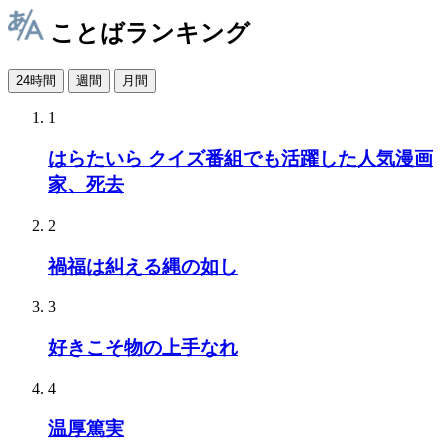
ことばランキング
24時間
週間
月間
1
はらたいら クイズ番組でも活躍した人気漫画
家、死去
2
禍福は糾える縄の如し
3
好きこそ物の上手なれ
4
温厚篤実