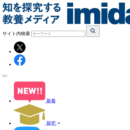
サイト内検索
新着
探究