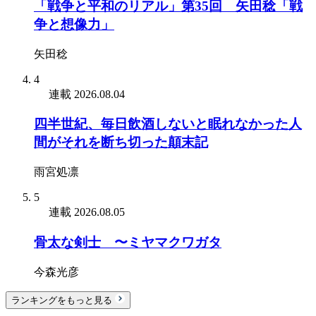
「戦争と平和のリアル」第35回 矢田稔「戦
争と想像力」
矢田稔
4
連載
2026.08.04
四半世紀、毎日飲酒しないと眠れなかった人
間がそれを断ち切った顛末記
雨宮処凛
5
連載
2026.08.05
骨太な剣士 〜ミヤマクワガタ
今森光彦
ランキングをもっと見る