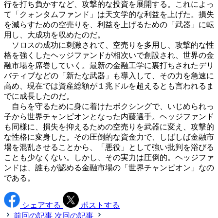
行を打ち負かすなど、攻撃的な投資を展開する。これによっ
て「クォンタムファンド」は天文学的な利益を上げた。損失
を減らすための空売りを、利益を上げるための「武器」に転
用し、大成功を収めたのだ。
ソロスの成功に刺激されて、空売りを多用し、攻撃的な性
格を強くしたヘッジファンドが相次いで創設され、世界の金
融市場を席巻していく。最新の金融工学に裏打ちされたデリ
バティブなどの「新たな武器」も導入して、その力を急速に
高め、現在では資産総額が１兆ドルを超えるとも言われるま
でに成長したのだ。
自らを守るために身に着けたボクシングで、いじめられっ
子から世界チャンピオンとなった内藤選手。ヘッジファンド
も同様に、損失を抑えるための空売りを武器に変え、攻撃的
な性格に変身した。その圧倒的な資金力で、しばしば金融市
場を混乱させることから、「悪役」として強い批判を浴びる
ことも少なくない。しかし、その実力は圧倒的。ヘッジファ
ンドは、誰もが認める金融市場の「世界チャンピオン」なの
である。
シェアする
ポストする
前回の記事
次回の記事