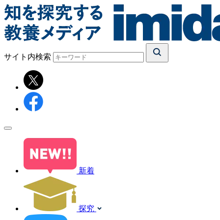
サイト内検索
新着
探究