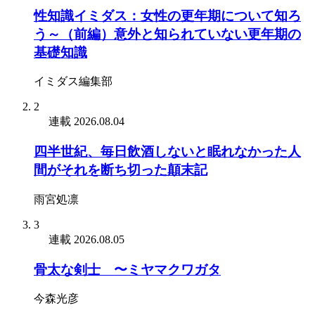
性知識イミダス：女性の更年期について知ろ
う～（前編）意外と知られていない更年期の
基礎知識
イミダス編集部
2
連載
2026.08.04
四半世紀、毎日飲酒しないと眠れなかった人
間がそれを断ち切った顛末記
雨宮処凛
3
連載
2026.08.05
骨太な剣士 〜ミヤマクワガタ
今森光彦