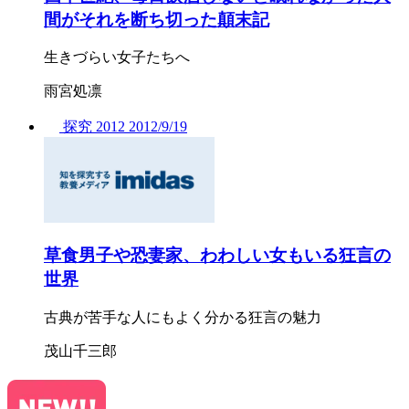
間がそれを断ち切った顛末記
生きづらい女子たちへ
雨宮処凛
探究
2012
2012/
9/19
草食男子や恐妻家、わわしい女もいる狂言の
世界
古典が苦手な人にもよく分かる狂言の魅力
茂山千三郎