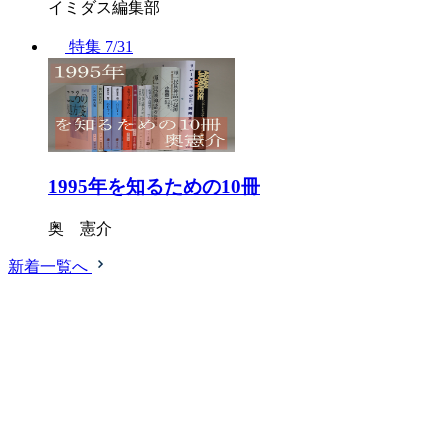
イミダス編集部
特集
7/31
1995年を知るための10冊
奥 憲介
新着一覧へ