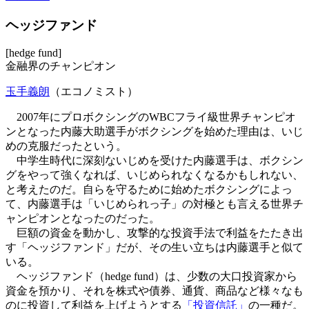
ヘッジファンド
[hedge fund]
金融界のチャンピオン
玉手義朗
（エコノミスト）
2007年にプロボクシングのWBCフライ級世界チャンピオ
ンとなった内藤大助選手がボクシングを始めた理由は、いじ
めの克服だったという。
中学生時代に深刻ないじめを受けた内藤選手は、ボクシン
グをやって強くなれば、いじめられなくなるかもしれない、
と考えたのだ。自らを守るために始めたボクシングによっ
て、内藤選手は「いじめられっ子」の対極とも言える世界チ
ャンピオンとなったのだった。
巨額の資金を動かし、攻撃的な投資手法で利益をたたき出
す「ヘッジファンド」だが、その生い立ちは内藤選手と似て
いる。
ヘッジファンド（hedge fund）は、少数の大口投資家から
資金を預かり、それを株式や債券、通貨、商品など様々なも
のに投資して利益を上げようとする
「投資信託」
の一種だ。