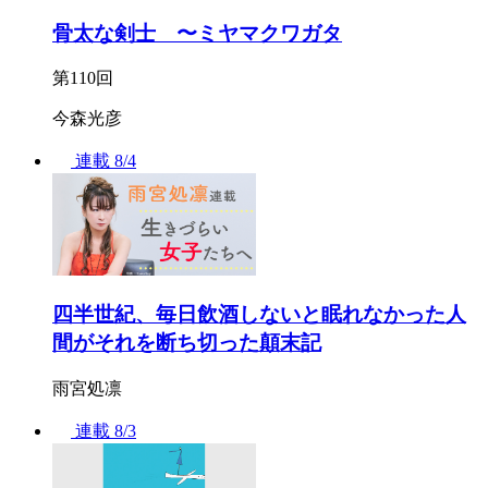
骨太な剣士 〜ミヤマクワガタ
第110回
今森光彦
連載
8/4
四半世紀、毎日飲酒しないと眠れなかった人
間がそれを断ち切った顛末記
雨宮処凛
連載
8/3