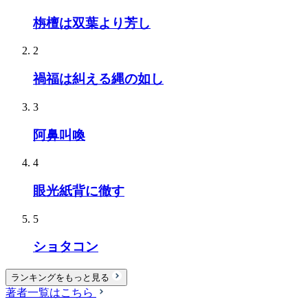
栴檀は双葉より芳し
2
禍福は糾える縄の如し
3
阿鼻叫喚
4
眼光紙背に徹す
5
ショタコン
ランキングをもっと見る
著者一覧はこちら