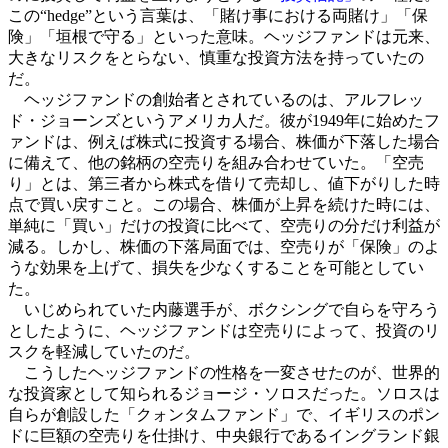
この“hedge”という言葉は、「賭け事における両賭け」「保
険」「垣根で守る」といった意味。ヘッジファンドは元来、
大きなリスクをとらない、慎重な投資方法を持っていたの
だ。
ヘッジファンドの創始者とされているのは、アルフレッ
ド・ジョーンズというアメリカ人だ。彼が1949年に始めたフ
ァンドは、例えば株式に投資する場合、株価が下落した場合
に備えて、他の銘柄の空売りを組み合わせていた。「空売
り」とは、第三者から株式を借りて売却し、値下がりした時
点で買い戻すこと。この場合、株価が上昇を続けた時には、
単純に「買い」だけの投資に比べて、空売りの分だけ利益が
減る。しかし、株価の下落局面では、空売りが「保険」のよ
うな効果を上げて、損失を少なくすることを可能としてい
た。
いじめられていた内藤選手が、ボクシングで自らを守ろう
としたように、ヘッジファンドは空売りによって、投資のリ
スクを軽減していたのだ。
こうしたヘッジファンドの性格を一変させたのが、世界的
な投資家として知られるジョージ・ソロスだった。ソロスは
自らが創設した「クォンタムファンド」で、イギリスのポン
ドに巨額の空売りを仕掛け、中央銀行であるイングランド銀