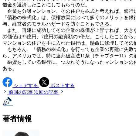
借金を返済したことにしてもらうのだ。
企業を分譲マンション、その住戸を株式と考えれば、銀行に
「債務の株式化」は、債権放棄に比べて多くのメリットを銀
与、経営者のモラルハザードを防ぐこともできる。
また、再建に成功してその企業の株価が上昇すれば、大きな利
の価値は35億円、7億円の融資額の5倍だ。こうしたことか
マンションの住戸を手に入れた銀行は、懸命に修理してその
もちろん、「債務の株式化」を行っても企業の再建に失敗す
ら、アメリカでは、特に連邦破産法11条（チャプター11）
融資をしている銀行に、つぶれそうになったマンションの住
ある。
シェアする
ポストする
前回の記事
次回の記事
著者情報