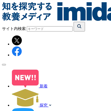
サイト内検索
新着
探究