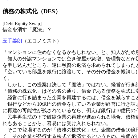
債務の株式化（DES）
[Debt Equity Swap]
借金を消す「魔法」？
玉手義朗
（エコノミスト）
「マンションに住めなくなるかもしれない」と、知人がため
知人の分譲マンションでは空き部屋が急増、管理費などが足
を申し込んだところ、逆に融資の返済を求められてしまった
「空いている部屋を銀行に譲渡して、その分の借金を帳消し
く。
しかし、この提案は決して「魔法」ではない。経営が行き詰
「債務の株式化」はその名の通り、借金である債務を株式に変える
経営に行き詰まった企業を再建するには、借金を減らすこと
銀行などから10億円の借金をしている企業が経営に行き詰
に再建の可能性が残されているなら、例えば銀行は10億円の
民事再生法の下で破綻企業の再建が進められる場合、債権放
れもあることから、容易には受け入れられない。
そこで登場するのが「債務の株式化」だ。企業の借金10億
く、その企業が発行する株式で返済するというもの。株価が1