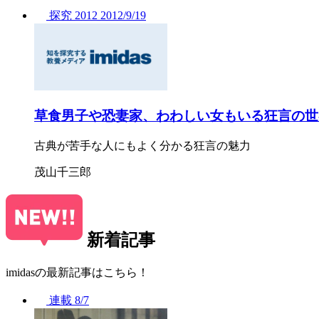
探究
2012
2012/
9/19
草食男子や恐妻家、わわしい女もいる狂言の世
古典が苦手な人にもよく分かる狂言の魅力
茂山千三郎
新着記事
imidasの最新記事はこちら！
連載
8/7