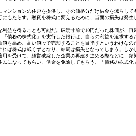
マンションの住戸を提供し、その価格分だけ借金を減らして
行にもたらす。融資を株式に変えるために、当面の損失は発生
益を得ることも可能だ。破綻寸前で10円だった株価が、再建に
ら、「債務の株式化」を実行した銀行は、自らの利益を追求す
価値を高め、高い値段で売却することを目指すというわけなの
れば株式は紙くずとなり、結局は損失となってしまう。しか
の適用を受けて、経営破綻した企業の再建を進める際などに、頻
民になってもらい、借金を免除してもらう。「債務の株式化