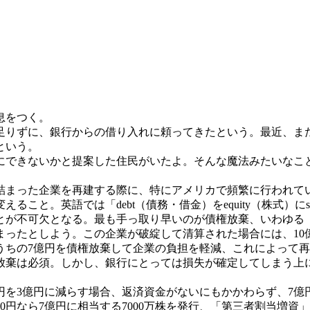
息をつく。
りずに、銀行からの借り入れに頼ってきたという。最近、ま
という。
にできないかと提案した住民がいたよ。そんな魔法みたいなこ
まった企業を再建する際に、特にアメリカで頻繁に行われて
こと。英語では「debt（債務・借金）をequity（株式）に
が不可欠となる。最も手っ取り早いのが債権放棄、いわゆる
まったとしよう。この企業が破綻して清算された場合には、10
うちの7億円を債権放棄して企業の負担を軽減、これによって
棄は必須。しかし、銀行にとっては損失が確定してしまう上
円を3億円に減らす場合、返済資金がないにもかかわらず、7億
0円なら7億円に相当する7000万株を発行、「第三者割当増