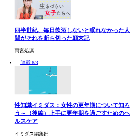
四半世紀、毎日飲酒しないと眠れなかった人
間がそれを断ち切った顛末記
雨宮処凛
連載
8/3
性知識イミダス：女性の更年期について知ろ
う～（後編）上手に更年期を過ごすためのヘ
ルスケア
イミダス編集部