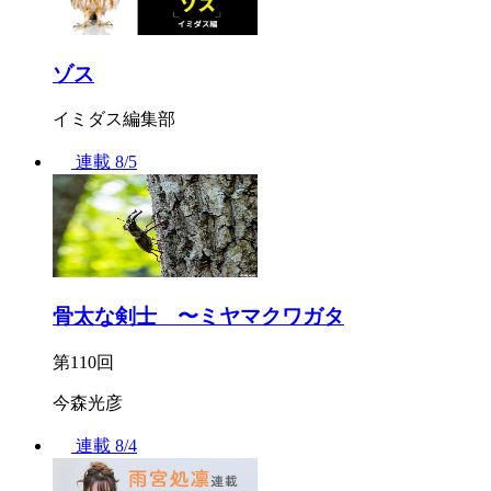
ゾス
イミダス編集部
連載
8/5
骨太な剣士 〜ミヤマクワガタ
第110回
今森光彦
連載
8/4