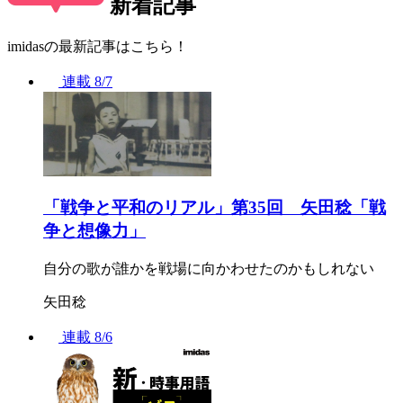
新着記事
imidasの最新記事はこちら！
連載
8/7
「戦争と平和のリアル」第35回 矢田稔「戦
争と想像力」
自分の歌が誰かを戦場に向かわせたのかもしれない
矢田稔
連載
8/6