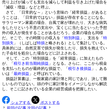
売り上げが減っても支出を減らして利益を引き上げた場合を
「減収・増益」などと呼ぶ。
さて、「日常的な～」という意味の「経常損益」があると
うことは、「日常的ではない」損益が存在することになる。
サラリーマン家庭の場合、台風で家が壊れたり、大きな病気
をしたりという不意の支出や、宝くじに当たるといった予想
外の収入が発生することがあるだろう。企業の場合も同様
だ。そこで、その時限りの収入を「
特別利益
」、支出を「
特
別損失
」（しばしば
特損
と略される）として集計している。
具体的には、自然災害で損失が発生したり、損失を抱えてい
た子会社を処分した場合などに計上される。
そして、この「特別損益」を「経常損益」に加えたもの
が、「
税引き前当期純損益
」となる。さらに、ここから税金
を支払ったものが最終的な損益で、「
税引き後損益
」、ある
いは「
最終損益
」と呼ばれている。
損益計算書は、一般家庭の家計簿と同じであり、決して難
しいものではない。頭の中に家計簿をイメージしながら解読
し、そこに記されている企業の経営成績を把握したい。
シェアする
ポストする
前回の記事
次回の記事