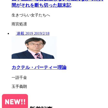
間がそれを断ち切った顛末記
生きづらい女子たちへ
雨宮処凛
連載
2019
2019/
2/18
カクテル・パーティー理論
一語千金
玉手義朗