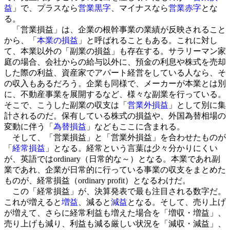
益
」で、プラスなら
営業黒字
、マイナスなら
営業赤字
とな
る。
「営業損益」は、企業の根幹事業の業績が反映されること
から、「
本業の損益
」と呼ばれることもある。これに対し
て、本業以外の「副業の損益」も存在する。サラリーマン家
庭の場合、会社からの給与以外に、預金の利息や株式を売却
した際の利益、資産家でアパート経営をしている人なら、そ
の収入もあるだろう。企業も同様で、メーカーが本業とは別
に、不動産事業を展開するなど、様々な副業を行っている。
そこで、こうした副業の収支は「
営業外損益
」として別に集
計されるのだ。保有している株式の損益や、外国為替相場の
変動に伴う「
為替損益
」などもここに含まれる。
そして、「営業損益」と「営業外損益」を合わせたものが
「
経常損益
」となる。経常という言葉は少々分かりにくい
が、英語ではordinary（日常的な～）となる。本業であれ副
業であれ、企業が日常的に行っている事業の収支をまとめた
ものが、経常損益（ordinary profit）となるわけだ。
この「経常損益」が、決算発表で最も注目される数字だ。
これが増えると
増益
、減ると
減益
となる。そして、売り上げ
が増えて、さらに経常利益も増えた場合を「増収・増益」、
売り上げも減り、利益も減る厳しい状況を「減収・減益」、