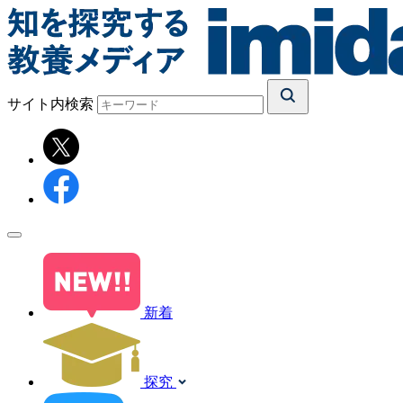
サイト内検索
新着
探究