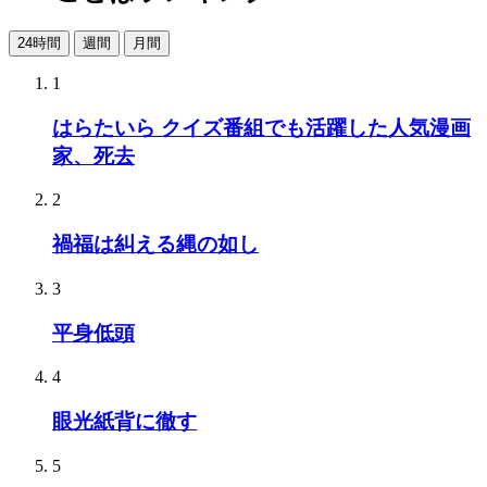
24時間
週間
月間
1
はらたいら クイズ番組でも活躍した人気漫画
家、死去
2
禍福は糾える縄の如し
3
平身低頭
4
眼光紙背に徹す
5