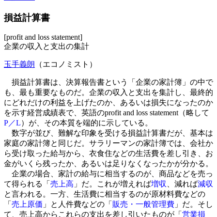
損益計算書
[profit and loss statement]
企業の収入と支出の集計
玉手義朗
（エコノミスト）
損益計算書は、決算報告書という「企業の家計簿」の中で
も、最も重要なものだ。企業の収入と支出を集計し、最終的
にどれだけの利益を上げたのか、あるいは損失になったのか
を示す経営成績表で、英語のprofit and loss statement（略して
P／L
）が、その本質を端的に示している。
数字が並び、難解な印象を受ける損益計算書だが、基本は
家庭の家計簿と同じだ。サラリーマンの家計簿では、会社か
ら受け取った給与から、衣食住などの生活費を差し引き、お
金がいくら残ったか、あるいは足りなくなったかが分かる。
企業の場合、家計の給与に相当するのが、商品などを売っ
て得られる「
売上高
」だ。これが増えれば
増収
、減れば
減収
と言われる。一方、生活費に相当するのが原材料費などの
「
売上原価
」と人件費などの「
販売・一般管理費
」だ。そし
て、売上高からこれらの支出を差し引いたものが「
営業損