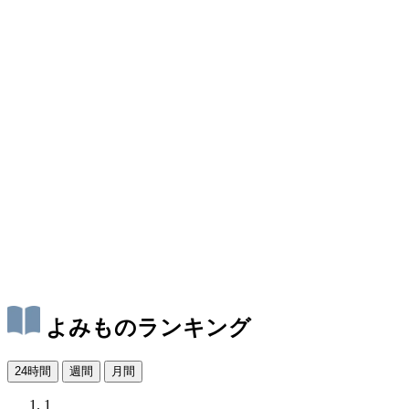
よみものランキング
24時間
週間
月間
1