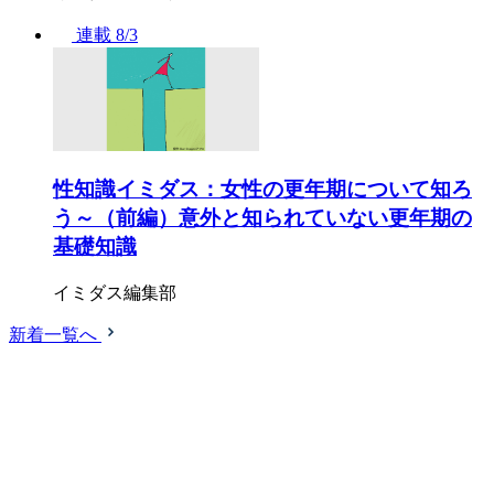
連載
8/3
性知識イミダス：女性の更年期について知ろ
う～（前編）意外と知られていない更年期の
基礎知識
イミダス編集部
新着一覧へ