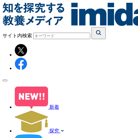
サイト内検索
新着
探究