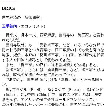
BRICs
世界経済の「新御四家」
玉手義朗
（エコノミスト）
橋幸夫、舟木一夫、西郷輝彦。芸能界の「御三家」と言わ
れた3人だ。
芸能界以外にも、「受験御三家」など、いろいろな分野で
使われる御三家という言葉は、江戸幕府の中でも最も有力な
尾張、紀伊、水戸の「徳川御三家」に由来、その時代を代表
する人や団体の総称として使われてきた。
また、「御三家」の存在に迫る新興勢力が登場すると、
「新御三家」、さらには「新新御三家」など、御三家の顔ぶ
れは、時代の変遷に合わせて変わっていく。
“BRICs”は、世界経済における「新御四家」と呼べる国々
だ。
Bはブラジル（Brazil）、Rはロシア（Russia）、Iはインド
（India）、Cは中国（China）で、最後の小文字のsは、複数
形を示す。アメリカの証券会社ゴールドマンサックスが、
2003年に発表したレポートに登場させ、世界的に広がってい