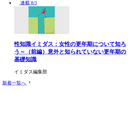
連載
8/3
性知識イミダス：女性の更年期について知ろ
う～（前編）意外と知られていない更年期の
基礎知識
イミダス編集部
新着一覧へ