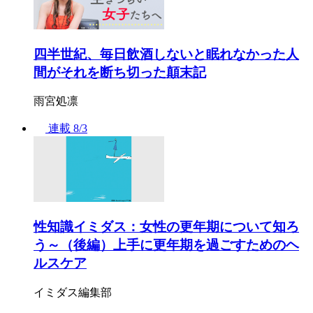
四半世紀、毎日飲酒しないと眠れなかった人
間がそれを断ち切った顛末記
雨宮処凛
連載
8/3
性知識イミダス：女性の更年期について知ろ
う～（後編）上手に更年期を過ごすためのヘ
ルスケア
イミダス編集部