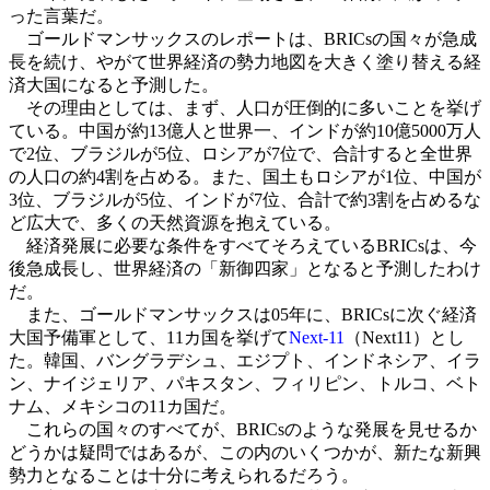
った言葉だ。
ゴールドマンサックスのレポートは、BRICsの国々が急成
長を続け、やがて世界経済の勢力地図を大きく塗り替える経
済大国になると予測した。
その理由としては、まず、人口が圧倒的に多いことを挙げ
ている。中国が約13億人と世界一、インドが約10億5000万人
で2位、ブラジルが5位、ロシアが7位で、合計すると全世界
の人口の約4割を占める。また、国土もロシアが1位、中国が
3位、ブラジルが5位、インドが7位、合計で約3割を占めるな
ど広大で、多くの天然資源を抱えている。
経済発展に必要な条件をすべてそろえているBRICsは、今
後急成長し、世界経済の「新御四家」となると予測したわけ
だ。
また、ゴールドマンサックスは05年に、BRICsに次ぐ経済
大国予備軍として、11カ国を挙げて
Next-11
（Next11）とし
た。韓国、バングラデシュ、エジプト、インドネシア、イラ
ン、ナイジェリア、パキスタン、フィリピン、トルコ、ベト
ナム、メキシコの11カ国だ。
これらの国々のすべてが、BRICsのような発展を見せるか
どうかは疑問ではあるが、この内のいくつかが、新たな新興
勢力となることは十分に考えられるだろう。