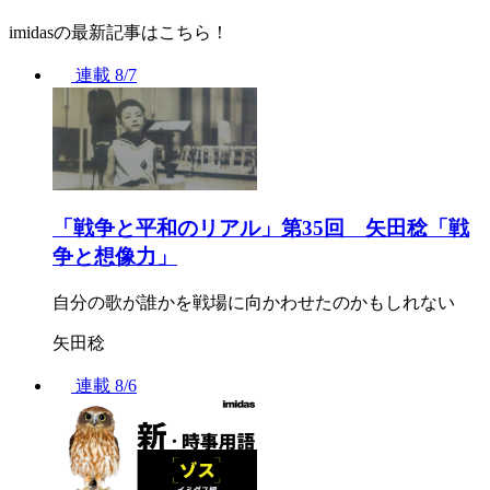
imidasの最新記事はこちら！
連載
8/7
「戦争と平和のリアル」第35回 矢田稔「戦
争と想像力」
自分の歌が誰かを戦場に向かわせたのかもしれない
矢田稔
連載
8/6