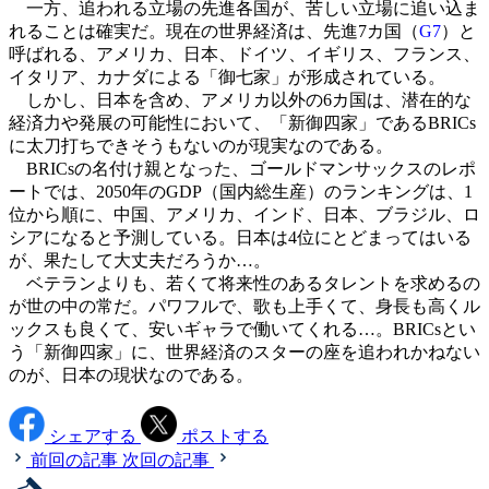
一方、追われる立場の先進各国が、苦しい立場に追い込ま
れることは確実だ。現在の世界経済は、先進7カ国（
G7
）と
呼ばれる、アメリカ、日本、ドイツ、イギリス、フランス、
イタリア、カナダによる「御七家」が形成されている。
しかし、日本を含め、アメリカ以外の6カ国は、潜在的な
経済力や発展の可能性において、「新御四家」であるBRICs
に太刀打ちできそうもないのが現実なのである。
BRICsの名付け親となった、ゴールドマンサックスのレポ
ートでは、2050年のGDP（国内総生産）のランキングは、1
位から順に、中国、アメリカ、インド、日本、ブラジル、ロ
シアになると予測している。日本は4位にとどまってはいる
が、果たして大丈夫だろうか…。
ベテランよりも、若くて将来性のあるタレントを求めるの
が世の中の常だ。パワフルで、歌も上手くて、身長も高くル
ックスも良くて、安いギャラで働いてくれる…。BRICsとい
う「新御四家」に、世界経済のスターの座を追われかねない
のが、日本の現状なのである。
シェアする
ポストする
前回の記事
次回の記事