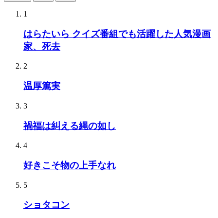
1
はらたいら クイズ番組でも活躍した人気漫画
家、死去
2
温厚篤実
3
禍福は糾える縄の如し
4
好きこそ物の上手なれ
5
ショタコン