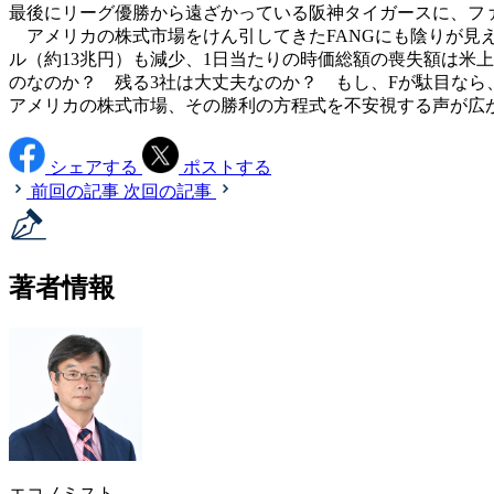
最後にリーグ優勝から遠ざかっている阪神タイガースに、フ
アメリカの株式市場をけん引してきたFANGにも陰りが見え始
ル（約13兆円）も減少、1日当たりの時価総額の喪失額は米
のなのか？ 残る3社は大丈夫なのか？ もし、Fが駄目なら
アメリカの株式市場、その勝利の方程式を不安視する声が広
シェアする
ポストする
前回の記事
次回の記事
著者情報
エコノミスト