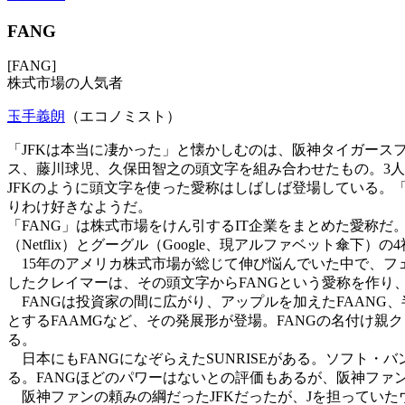
FANG
[FANG]
株式市場の人気者
玉手義朗
（エコノミスト）
「JFKは本当に凄かった」と懐かしむのは、阪神タイガースフ
ス、藤川球児、久保田智之の頭文字を組み合わせたもの。3人
JFKのように頭文字を使った愛称はしばしば登場している。「BRIC
りわけ好きなようだ。
「FANG」は株式市場をけん引するIT企業をまとめた愛称だ。フ
（Netflix）とグーグル（Google、現アルファベット
15年のアメリカ株式市場が総じて伸び悩んでいた中で、フェイ
したクレイマーは、その頭文字からFANGという愛称を作り
FANGは投資家の間に広がり、アップルを加えたFAANG
とするFAAMGなど、その発展形が登場。FANGの名付け親
る。
日本にもFANGになぞらえたSUNRISEがある。ソフト・バ
る。FANGほどのパワーはないとの評価もあるが、阪神ファ
阪神ファンの頼みの綱だったJFKだったが、Jを担っていた