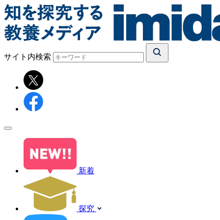
サイト内検索
新着
探究