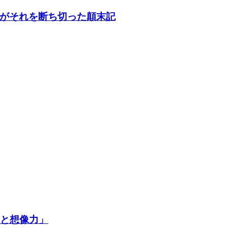
がそれを断ち切った顛末記
争と想像力」