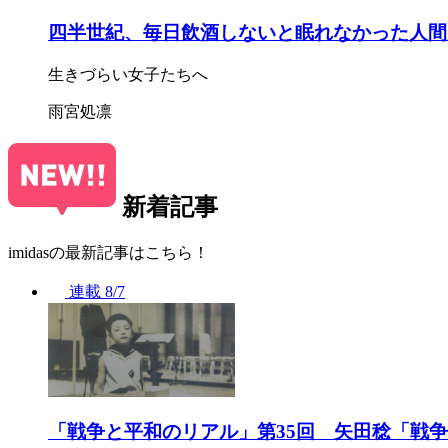
四半世紀、毎日飲酒しないと眠れなかった人間
生きづらい女子たちへ
雨宮処凛
新着記事
imidasの最新記事はこちら！
連載
8/7
「戦争と平和のリアル」第35回 矢田稔「戦