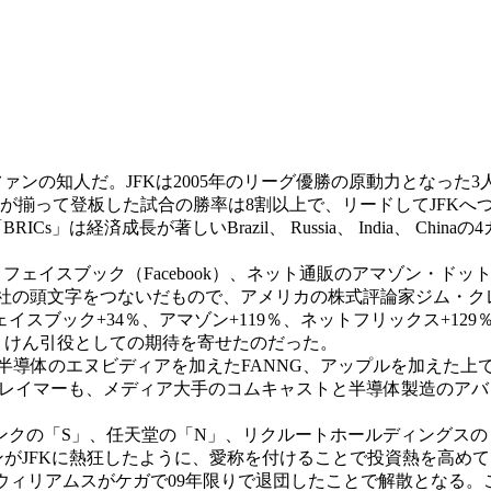
ァンの知人だ。JFKは2005年のリーグ優勝の原動力となっ
が揃って登板した試合の勝率は8割以上で、リードしてJFKへ
s」は経済成長が著しいBrazil、 Russia、 India、 C
ェイスブック（Facebook）、ネット通販のアマゾン・ドット・
傘下）の4社の頭文字をつないだもので、アメリカの株式評論家ジム
スブック+34％、アマゾン+119％、ネットフリックス+129
、けん引役としての期待を寄せたのだった。
、半導体のエヌビディアを加えたFANNG、アップルを加えた
クレイマーも、メディア大手のコムキャストと半導体製造のアバ
ンクの「S」、任天堂の「N」、リクルートホールディングスの「R
ンがJFKに熱狂したように、愛称を付けることで投資熱を高め
ウィリアムスがケガで09年限りで退団したことで解散となる。こ