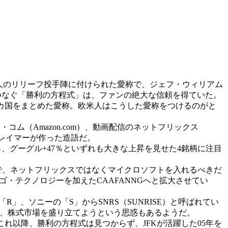
た3人のリリーフ投手陣に付けられた愛称で、ジェフ・ウィリアム
つなぐ「勝利の方程式」は、ファンの絶大な信頼を得ていた。
hinaの4カ国をまとめた愛称。欧米人はこうした愛称をつけるのがと
コム（Amazon.com）、動画配信のネットフリックス
・クレイマーが作った造語だ。
％、グーグル+47％といずれも大きな上昇を見せた4銘柄に注目
上で、ネットフリックスではなくマイクロソフトを入れるべきだ
ゴ・テクノロジーを加えたCAAFANNGへと拡大させてい
」、ソニーの「S」からSNRS（SUNRISE）と呼ばれてい
て、株式市場を盛り立てようという思惑もあるようだ。
れ以降、勝利の方程式は見つからず、JFKが活躍した05年を