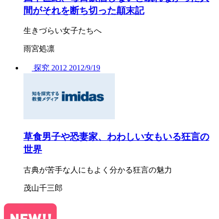
間がそれを断ち切った顛末記
生きづらい女子たちへ
雨宮処凛
探究
2012
2012/
9/19
草食男子や恐妻家、わわしい女もいる狂言の
世界
古典が苦手な人にもよく分かる狂言の魅力
茂山千三郎