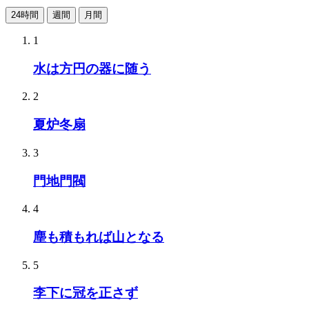
24時間
週間
月間
1
水は方円の器に随う
2
夏炉冬扇
3
門地門閥
4
塵も積もれば山となる
5
李下に冠を正さず