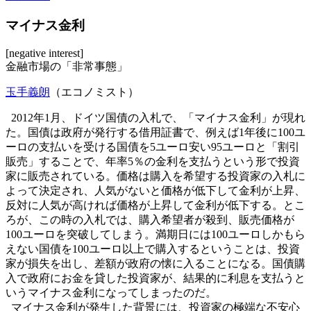
マイナス金利
[negative interest]
金融市場の「非常事態」
玉手義朗
（エコノミスト）
2012年1月、ドイツ国債の入札で、「マイナス金利」が現れ
た。国債は政府が発行する借用証書で、例えば1年後に100ユ
ーロの支払いを受ける国債を5ユーロ安い95ユーロと「割引
販売」することで、年率5％の金利を支払うという形で投資
家に販売されている。価格は購入を希望する投資家の入札に
よって決定され、人気がないと価格が低下して金利が上昇、
反対に人気が高ければ価格が上昇して金利が低下する。とこ
ろが、この時の入札では、購入希望者が殺到、販売価格が
100ユーロを突破してしまう。満期日には100ユーロしかもら
えない国債を100ユーロ以上で購入するということは、投資
家が損失を出し、差額が政府の懐に入ることになる。国債購
入で政府にお金を貸した投資家が、結果的に利息を支払うと
いうマイナス金利になってしまったのだ。
マイナス金利が発生した背景には、投資家の極端な不安心