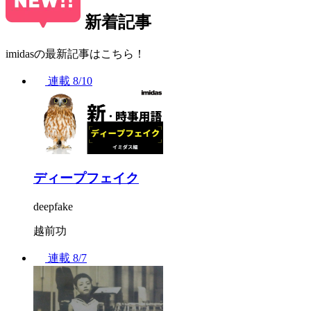
新着記事
imidasの最新記事はこちら！
連載
8/10
ディープフェイク
deepfake
越前功
連載
8/7