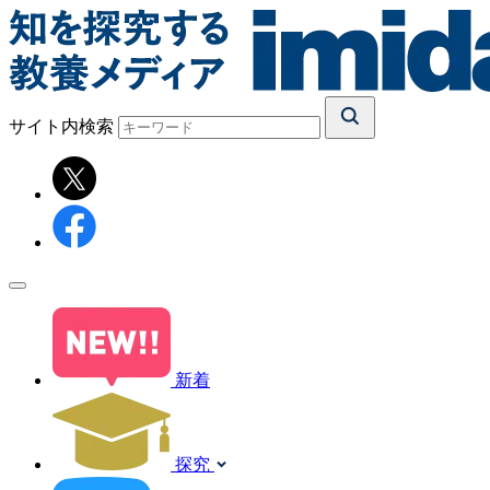
サイト内検索
新着
探究