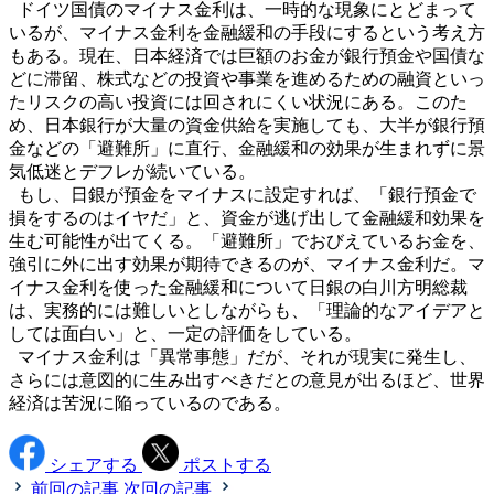
ドイツ国債のマイナス金利は、一時的な現象にとどまって
いるが、マイナス金利を金融緩和の手段にするという考え方
もある。現在、日本経済では巨額のお金が銀行預金や国債な
どに滞留、株式などの投資や事業を進めるための融資といっ
たリスクの高い投資には回されにくい状況にある。このた
め、日本銀行が大量の資金供給を実施しても、大半が銀行預
金などの「避難所」に直行、金融緩和の効果が生まれずに景
気低迷とデフレが続いている。
もし、日銀が預金をマイナスに設定すれば、「銀行預金で
損をするのはイヤだ」と、資金が逃げ出して金融緩和効果を
生む可能性が出てくる。「避難所」でおびえているお金を、
強引に外に出す効果が期待できるのが、マイナス金利だ。マ
イナス金利を使った金融緩和について日銀の白川方明総裁
は、実務的には難しいとしながらも、「理論的なアイデアと
しては面白い」と、一定の評価をしている。
マイナス金利は「異常事態」だが、それが現実に発生し、
さらには意図的に生み出すべきだとの意見が出るほど、世界
経済は苦況に陥っているのである。
シェアする
ポストする
前回の記事
次回の記事