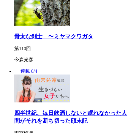
骨太な剣士 〜ミヤマクワガタ
第110回
今森光彦
連載
8/4
四半世紀、毎日飲酒しないと眠れなかった人
間がそれを断ち切った顛末記