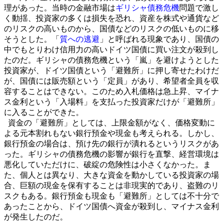
理があった。当時の金融市場は
ギリシャ債務危機
問題で激し
く動揺、投資家の多くは損失を恐れ、資産を株式や通貨など
のリスクの高いものから、国債などのリスクの低いものに移
そうとした。「
質への逃避
」と呼ばれる現象であり、国債の
中でもとりわけ信用力の高いドイツ国債に買い注文が殺到し
たのだ。ギリシャの債務危機という「嵐」を避けようとした
投資家が、ドイツ国債という「避難所」に押し寄せたわけだ
が、国債には販売額という「定員」があり、希望者全員を収
容することはできない。このため入札価格は急上昇、マイナ
ス金利という「入場料」を支払った投資家だけが「避難所」
に入ることができた。
資金の「避難所」としては、上限金額がなく、価格変動に
よる元本割れもない銀行預金や現金も考えられる。しかし、
銀行預金の場合は、預け先の銀行が潰れるというリスクがあ
った。ギリシャの債務危機の影響が銀行を直撃、経営環境は
悪化していただけに、破綻の危険性は小さくなかった。ま
た、個人とは異なり、大きな資金を動かしている投資家の場
合、巨額の現金を保有することは非現実的であり、盗難のリ
スクもある。銀行預金も現金も「避難所」としては不十分で
あったことから、ドイツ国債へ資金が殺到し、マイナス金利
が発生したのだ。