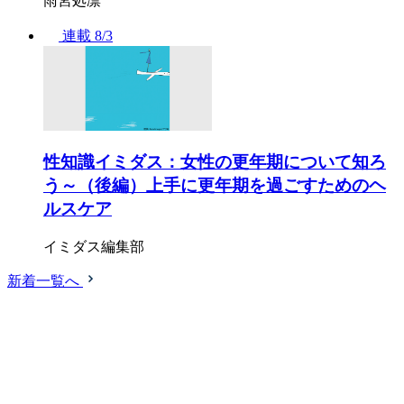
雨宮処凛
連載
8/3
性知識イミダス：女性の更年期について知ろ
う～（後編）上手に更年期を過ごすためのヘ
ルスケア
イミダス編集部
新着一覧へ