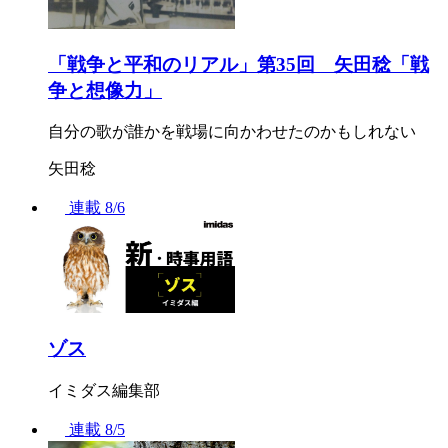
「戦争と平和のリアル」第35回 矢田稔「戦
争と想像力」
自分の歌が誰かを戦場に向かわせたのかもしれない
矢田稔
連載
8/6
ゾス
イミダス編集部
連載
8/5