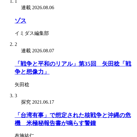
1
連載
2026.08.06
ゾス
イミダス編集部
2
連載
2026.08.07
「戦争と平和のリアル」第35回 矢田稔「戦
争と想像力」
矢田稔
3
探究
2021.06.17
「台湾有事」で想定された核戦争と沖縄の危
機 米極秘報告書が鳴らす警鐘
布施祐仁