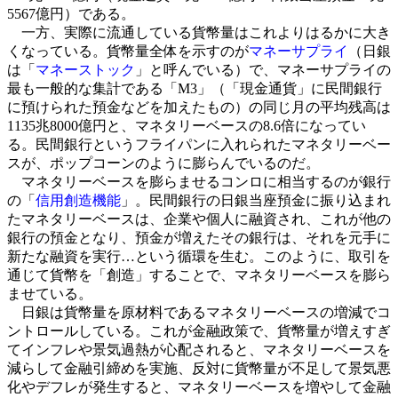
5567億円）である。
一方、実際に流通している貨幣量はこれよりはるかに大き
くなっている。貨幣量全体を示すのが
マネーサプライ
（日銀
は「
マネーストック
」と呼んでいる）で、マネーサプライの
最も一般的な集計である「M3」（「現金通貨」に民間銀行
に預けられた預金などを加えたもの）の同じ月の平均残高は
1135兆8000億円と、マネタリーベースの8.6倍になってい
る。民間銀行というフライパンに入れられたマネタリーベー
スが、ポップコーンのように膨らんでいるのだ。
マネタリーベースを膨らませるコンロに相当するのが銀行
の「
信用創造機能
」。民間銀行の日銀当座預金に振り込まれ
たマネタリーベースは、企業や個人に融資され、これが他の
銀行の預金となり、預金が増えたその銀行は、それを元手に
新たな融資を実行…という循環を生む。このように、取引を
通じて貨幣を「創造」することで、マネタリーベースを膨ら
ませている。
日銀は貨幣量を原材料であるマネタリーベースの増減でコ
ントロールしている。これが金融政策で、貨幣量が増えすぎ
てインフレや景気過熱が心配されると、マネタリーベースを
減らして金融引締めを実施、反対に貨幣量が不足して景気悪
化やデフレが発生すると、マネタリーベースを増やして金融