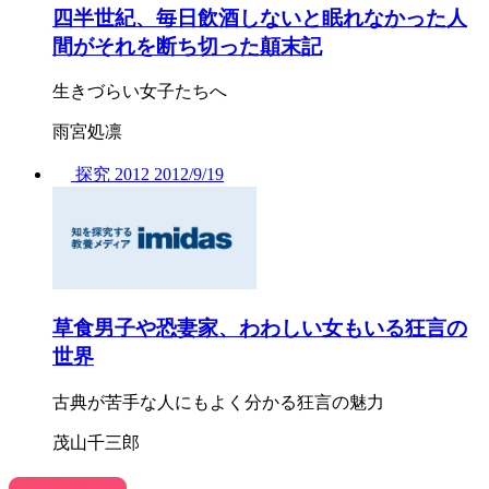
四半世紀、毎日飲酒しないと眠れなかった人
間がそれを断ち切った顛末記
生きづらい女子たちへ
雨宮処凛
探究
2012
2012/
9/19
草食男子や恐妻家、わわしい女もいる狂言の
世界
古典が苦手な人にもよく分かる狂言の魅力
茂山千三郎