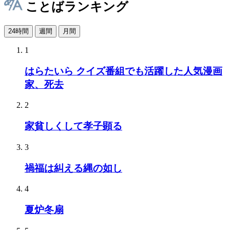
ことばランキング
24時間
週間
月間
1
はらたいら クイズ番組でも活躍した人気漫画
家、死去
2
家貧しくして孝子顕る
3
禍福は糾える縄の如し
4
夏炉冬扇