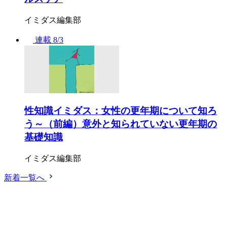
イミダス編集部
連載
8/3
性知識イミダス：女性の更年期について知ろ
う～（前編）意外と知られていない更年期の
基礎知識
イミダス編集部
新着一覧へ