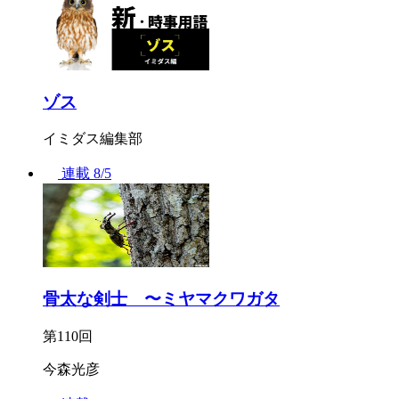
ゾス
イミダス編集部
連載
8/5
骨太な剣士 〜ミヤマクワガタ
第110回
今森光彦