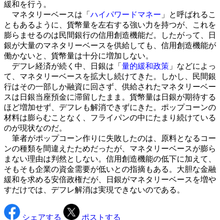
緩和を行う。
マネタリーベースは「
ハイパワードマネー
」と呼ばれるこ
ともあるように、貨幣量を左右する強い力を持つが、これを
膨らませるのは民間銀行の信用創造機能だ。したがって、日
銀が大量のマネタリーベースを供給しても、信用創造機能が
働かないと、貨幣量は十分に増加しない。
デフレ経済が続く中、日銀は「
量的緩和政策
」などによっ
て、マネタリーベースを拡大し続けてきた。しかし、民間銀
行はその一部しか融資に回さず、供給されたマネタリーベー
スは日銀当座預金に滞留したまま。貨幣量は日銀が期待する
ほど増加せず、デフレも解消できずにきた。ポップコーンの
材料は膨らむことなく、フライパンの中にたまり続けている
のが現状なのだ。
筆者がポップコーン作りに失敗したのは、原料となるコー
ンの種類を間違えたためだったが、マネタリーベースが膨ら
まない理由は判然としない。信用創造機能の低下に加えて、
そもそも企業の資金需要が低いとの指摘もある。大胆な金融
緩和を求める安倍政権だが、日銀がマネタリーベースを増や
すだけでは、デフレ解消は実現できないのである。
シェアする
ポストする