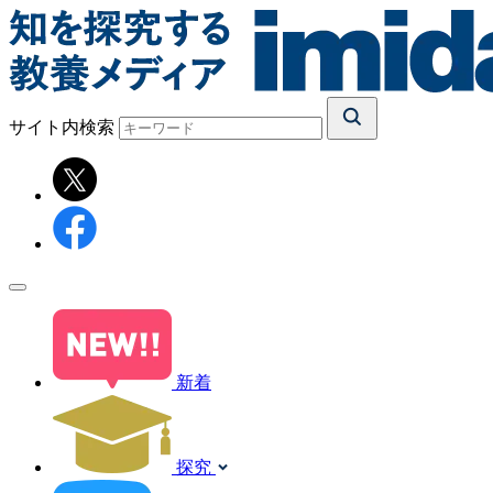
サイト内検索
新着
探究