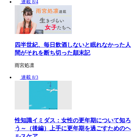
連載
8/4
四半世紀、毎日飲酒しないと眠れなかった人
間がそれを断ち切った顛末記
雨宮処凛
連載
8/3
性知識イミダス：女性の更年期について知ろ
う～（後編）上手に更年期を過ごすためのヘ
ルスケア