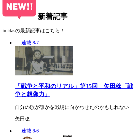
新着記事
imidasの最新記事はこちら！
連載
8/7
「戦争と平和のリアル」第35回 矢田稔「戦
争と想像力」
自分の歌が誰かを戦場に向かわせたのかもしれない
矢田稔
連載
8/6