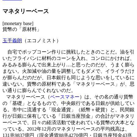
マネタリーベース
[monetary base]
貨幣の「原材料」
玉手義朗
（エコノミスト）
自宅でポップコーン作りに挑戦したときのことだ。油を引
いたフライパンに材料のコーンを入れ、コンロにかければ、
みるみる膨らんで出来上がり…と思ったのだが、うまく膨ら
まない。火加減や油の量を調整してもダメで、イライラだけ
が膨らんだのだが、日本銀行も同じような思いをしているに
違いない。貨幣の原材料である「マネタリーベース」が、思
い通りに膨らんでくれないのだ。
マネタリーベース（
ベースマネー
）は、その名の通り貨幣
の「基礎」となるもので、中央銀行である日銀が供給してい
る。市中に流通する「現金通貨」（紙幣＋硬貨）と、民間銀
行が日銀に保有している「日銀当座預金」の合計がマネタリ
ーベースで、日々の経済活動で使われている貨幣の大本とな
っている。2012年12月のマネタリーベースの平均残高は、
131兆9837億円（現金通貨88兆4270億円・日銀当座預金43兆