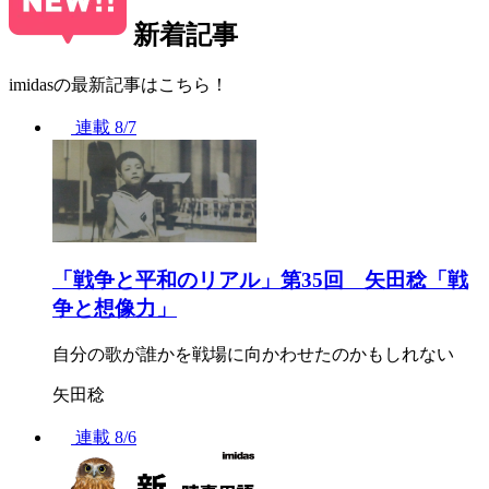
新着記事
imidasの最新記事はこちら！
連載
8/7
「戦争と平和のリアル」第35回 矢田稔「戦
争と想像力」
自分の歌が誰かを戦場に向かわせたのかもしれない
矢田稔
連載
8/6