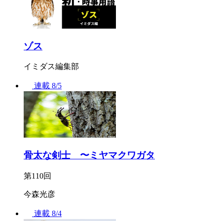
ゾス
イミダス編集部
連載
8/5
骨太な剣士 〜ミヤマクワガタ
第110回
今森光彦
連載
8/4