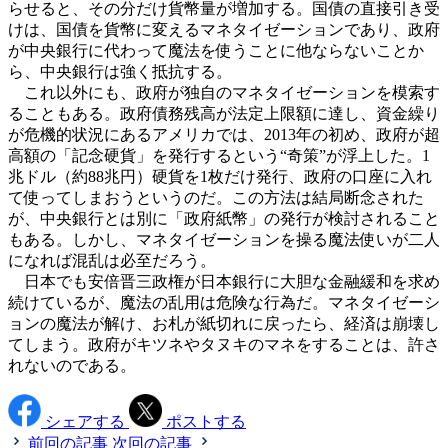
らせると、その分だけ貨幣量が増加する。国債の直接引き受
けは、国債を貨幣に変えるマネタイゼーションであり、政府
が中央銀行に代わって魔法を使うことに他ならないことか
ら、中央銀行は強く抵抗する。
これ以外にも、政府が独自のマネタイゼーションを模索す
ることもある。政府債務残高が法定上限額に達し、資金繰り
が危機的状況にあるアメリカでは、2013年の初め、政府が超
高額の「記念硬貨」を発行するという“奇策”が浮上した。1
兆ドル（約88兆円）硬貨を1枚だけ発行、政府の口座に入れ
て使ってしまおうというのだ。この方法は結局断念された
が、中央銀行とは別に「政府紙幣」の発行が検討されること
もある。しかし、マネタイゼーションを操る魔法使いが二人
になれば混乱は必至だろう。
日本でも安倍晋三政権が日本銀行に大胆な金融緩和を求め
続けているが、魔法の乱用は危険な行為だ。マネタイゼーシ
ョンの魔法が解け、お札が紙切れに戻ったら、経済は崩壊し
てしまう。政府がキツネやタヌキのマネをすることは、許さ
れないのである。
シェアする
ポストする
前回の記事
次回の記事