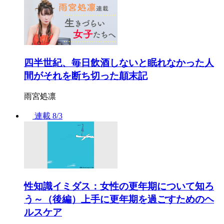
四半世紀、毎日飲酒しないと眠れなかった人
間がそれを断ち切った顛末記
雨宮処凛
連載
8/3
性知識イミダス：女性の更年期について知ろ
う～（後編）上手に更年期を過ごすためのヘ
ルスケア