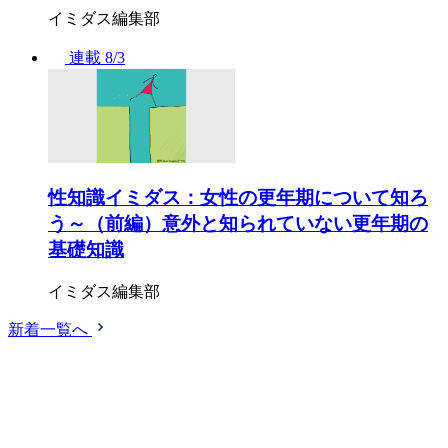
イミダス編集部
連載
8/3
性知識イミダス：女性の更年期について知ろ
う～（前編）意外と知られていない更年期の
基礎知識
イミダス編集部
新着一覧へ