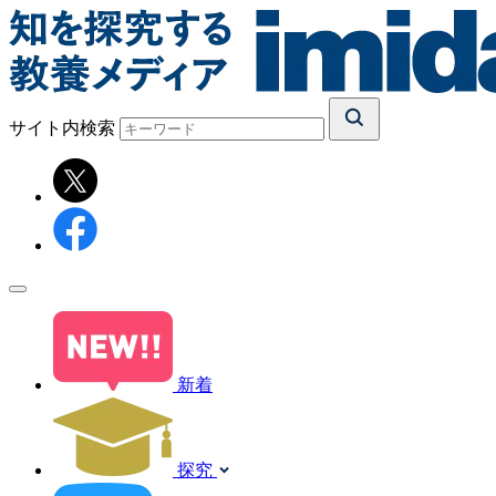
サイト内検索
新着
探究