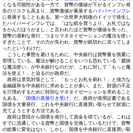
くなる可能性がある一方で、貨幣の価値が下がるインフレ発
生のリスクも高まり、貨幣価値が暴落する
ハイパーインフレ
に発展することもある。第一次世界大戦後のドイツで発生し
たハイパーインフレでは、「はな紙を買うより、お札ではな
をかんだほうがまし」と言われたほど貨幣が価値を失った。
貨幣の過剰な発行、つまりマネタイゼーションの魔法を使い
すぎたことで、その力が失われ、貨幣が紙切れに戻ってしま
ったというわけだ。
こうした事態を避けるために、中央銀行は貨幣量を慎重に
管理している。魔法が解けることをいつも恐れている「臆病
な魔法使い」が中央銀行なのだが、これに対して「もっと魔
法を使え！」と迫るのが政府だ。
政府は景気対策として、「もっとお札を刷れ！」と強力な
金融緩和を中央銀行に求めることが多い。また、財源の不足
を穴埋めするために特別なマネタイゼーションを求めること
もある。「
国債の直接引き受け
」だ。政府が借用証書である
国債を大量発行、これを中央銀行に直接買い取らせて財源に
充てようとする方法である。
政府は普段から国債を発行して資金を得ているが、これは
すでに流通している貨幣と国債を交換しているだけで、貨幣
の総量に変化はない。しかし、国債を中央銀行に直接買い取