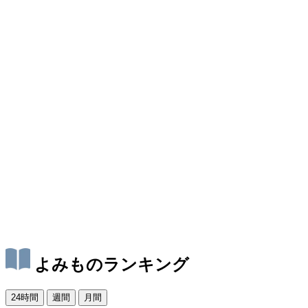
よみものランキング
24時間
週間
月間