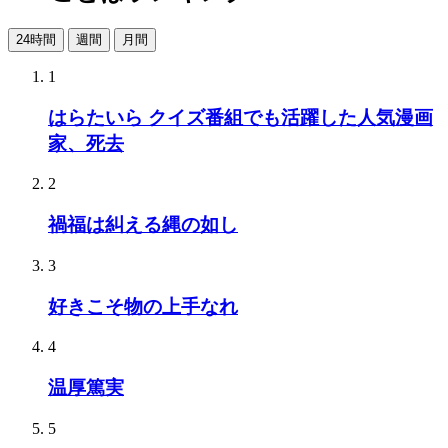
24時間
週間
月間
1
はらたいら クイズ番組でも活躍した人気漫画
家、死去
2
禍福は糾える縄の如し
3
好きこそ物の上手なれ
4
温厚篤実
5