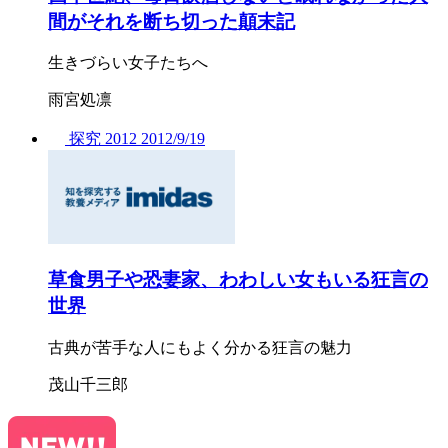
間がそれを断ち切った顛末記
生きづらい女子たちへ
雨宮処凛
探究
2012
2012/
9/19
草食男子や恐妻家、わわしい女もいる狂言の
世界
古典が苦手な人にもよく分かる狂言の魅力
茂山千三郎