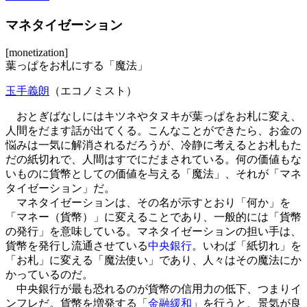
マネタイゼーション
[monetization]
葉っぱをお札にする「魔法」
玉手義朗
（エコノミスト）
おとぎばなしにはキツネやタヌキが葉っぱをお札に変え、
人間をだます話が出てくる。こんなことができたら、お金の
悩みは一気に解消されるだろうが、冷静に考えるとお札もた
だの紙切れで、人間はすでにだまされている。何の価値もな
いものに貨幣としての価値を与える「魔法」、それが「マネ
タイゼーション」だ。
マネタイゼーションは、その名が示すとおり「何か」を
「マネー（貨幣）」に変えることであり、一般的には「貨幣
の発行」を意味している。マネタイゼーションの担い手は、
貨幣を発行し流通させている
中央銀行
。いわば「紙切れ」を
「お札」に変える「魔法使い」であり、人々はその魔法にか
かっているのだ。
中央銀行が最も恐れるのが貨幣の信用力の低下、つまりイ
ンフレだ。貨幣を増発する「
金融緩和
」を行うと、景気が良