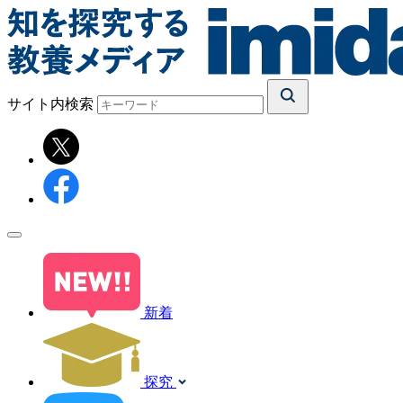
サイト内検索
新着
探究