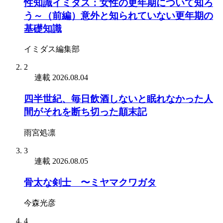
性知識イミダス：女性の更年期について知ろ
う～（前編）意外と知られていない更年期の
基礎知識
イミダス編集部
2
連載
2026.08.04
四半世紀、毎日飲酒しないと眠れなかった人
間がそれを断ち切った顛末記
雨宮処凛
3
連載
2026.08.05
骨太な剣士 〜ミヤマクワガタ
今森光彦
4