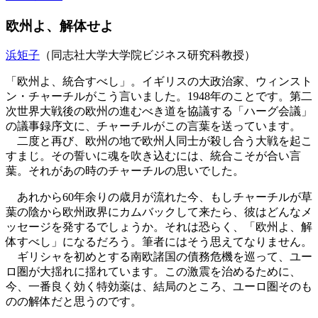
欧州よ、解体せよ
浜矩子
（同志社大学大学院ビジネス研究科教授）
「欧州よ、統合すべし」。イギリスの大政治家、ウィンスト
ン・チャーチルがこう言いました。1948年のことです。第二
次世界大戦後の欧州の進むべき道を協議する「ハーグ会議」
の議事録序文に、チャーチルがこの言葉を送っています。
二度と再び、欧州の地で欧州人同士が殺し合う大戦を起こ
すまじ。その誓いに魂を吹き込むには、統合こそが合い言
葉。それがあの時のチャーチルの思いでした。
あれから60年余りの歳月が流れた今、もしチャーチルが草
葉の陰から欧州政界にカムバックして来たら、彼はどんなメ
ッセージを発するでしょうか。それは恐らく、「欧州よ、解
体すべし」になるだろう。筆者にはそう思えてなりません。
ギリシャを初めとする南欧諸国の債務危機を巡って、ユー
ロ圏が大揺れに揺れています。この激震を治めるために、
今、一番良く効く特効薬は、結局のところ、ユーロ圏そのも
のの解体だと思うのです。