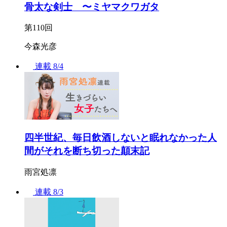
骨太な剣士 〜ミヤマクワガタ
第110回
今森光彦
連載
8/4
四半世紀、毎日飲酒しないと眠れなかった人
間がそれを断ち切った顛末記
雨宮処凛
連載
8/3