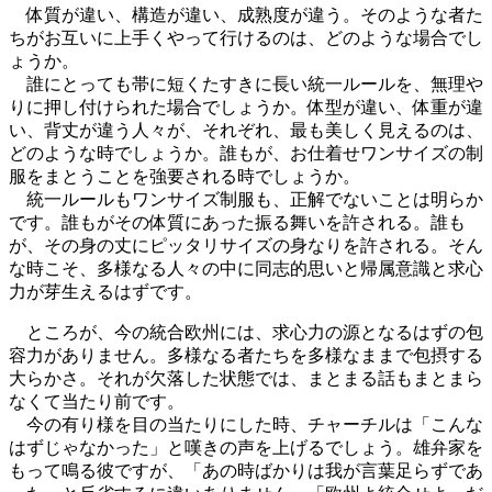
体質が違い、構造が違い、成熟度が違う。そのような者た
ちがお互いに上手くやって行けるのは、どのような場合でし
ょうか。
誰にとっても帯に短くたすきに長い統一ルールを、無理や
りに押し付けられた場合でしょうか。体型が違い、体重が違
い、背丈が違う人々が、それぞれ、最も美しく見えるのは、
どのような時でしょうか。誰もが、お仕着せワンサイズの制
服をまとうことを強要される時でしょうか。
統一ルールもワンサイズ制服も、正解でないことは明らか
です。誰もがその体質にあった振る舞いを許される。誰も
が、その身の丈にピッタリサイズの身なりを許される。そん
な時こそ、多様なる人々の中に同志的思いと帰属意識と求心
力が芽生えるはずです。
ところが、今の統合欧州には、求心力の源となるはずの包
容力がありません。多様なる者たちを多様なままで包摂する
大らかさ。それが欠落した状態では、まとまる話もまとまら
なくて当たり前です。
今の有り様を目の当たりにした時、チャーチルは「こんな
はずじゃなかった」と嘆きの声を上げるでしょう。雄弁家を
もって鳴る彼ですが、「あの時ばかりは我が言葉足らずであ