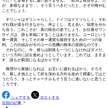
った」と反省するに違いありません。「欧州よ統合せよ、だ
が、多様なままで」。そう言うべきだったと、さぞや悔やむ
ことでしょう。
ギリシャはギリシャらしく。ドイツはドイツらしく。それ
ぞれ我が道を行きながら、仲よくし、支え合い、知恵を分か
ち合う。これこそが、真の統合の姿でしょう。お仕着せワン
サイズは、誰も幸福にすることはありません。ユーロという
単一通貨、そしてその単一通貨を維持するための一つの金
利。この仕組みが今のユーロ危機の根本の原因なのです。
それなのに、今、彼らは財政も一つにしなければダメだ、
という方向に話を進めようとしています。これでは、ますま
す、誰もが窮屈になるばかりです。
無理やり家族になれば、お互いに疲れるばかり。そろそ
ろ、親しき他人として絆を深める方向を改めて模索してはど
うだろう。きっとチャーチルもそう言うに違いないと思うと
ころです。
シェアする
ポストする
次回の記事