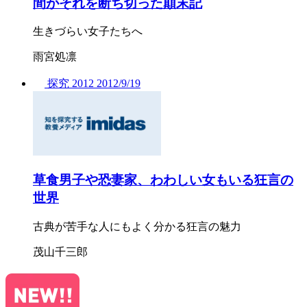
間がそれを断ち切った顛末記
生きづらい女子たちへ
雨宮処凛
探究
2012
2012/
9/19
草食男子や恐妻家、わわしい女もいる狂言の
世界
古典が苦手な人にもよく分かる狂言の魅力
茂山千三郎