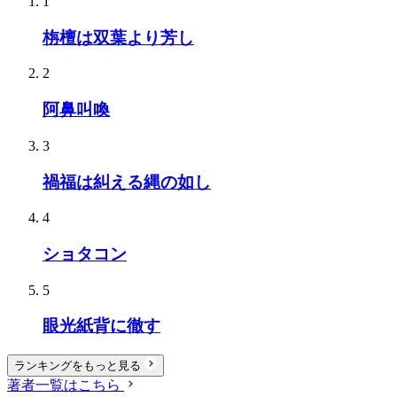
1
栴檀は双葉より芳し
2
阿鼻叫喚
3
禍福は糾える縄の如し
4
ショタコン
5
眼光紙背に徹す
ランキングをもっと見る
著者一覧はこちら