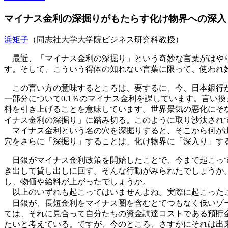
マイナス金利の深掘りがもたらす化け物界への深入
浜矩子
（同志社大学大学院ビジネス研究科教授）
最近、「マイナス金利の深掘り」という奇妙な言葉がはやり
す。そして、こういう得体の知れない言葉に限って、使われ
この言い方の意味するところは、要するに、今、日本銀行が
一部分について0.1％のマイナス金利を課しています。言い
料を引き上げることを意味しています。世界景気の悪化にそ
イナス金利の深掘り」に踏み切る。このように取り沙汰され
マイナス金利という名の穴を深掘りすると、そこから何が出
穴をさらに「深掘り」することは、化け物界に「深入り」す
日銀がマイナス金利政策を開始したことで、今まで起こって
き出して貸し出しに回す。そんな行動がみられたでしょうか
し、物価や給料が上がったでしょうか。
以上のいずれも起こってはいませんよね。実際に起こったこ
日銀が、長短金利をマイナス圏を含むとてつもなく低いゾー
ては、それに見合って自分たちの資金調達コストである預貯
たいと考えている。ですが、今のところ、さすがにそれは出