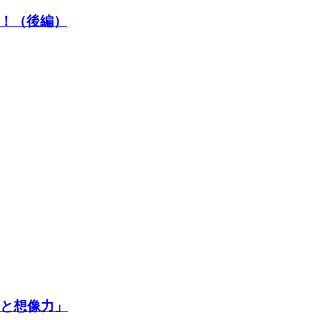
！（後編）
争と想像力」