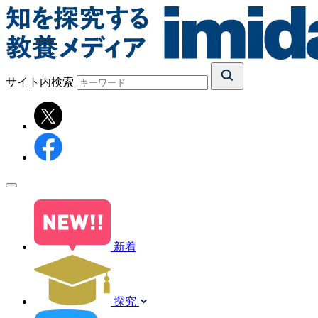
サイト内検索
新着
探究