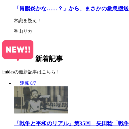
「胃腸炎かな……？」から、まさかの救急搬送
常識を疑え！
香山リカ
新着記事
imidasの最新記事はこちら！
連載
8/7
「戦争と平和のリアル」第35回 矢田稔「戦