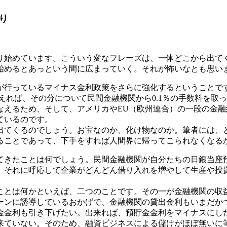
り
始めています。こういう変なフレーズは、一体どこから出て
始めるとあっという間に広まっていく。それが怖いなとも思い
行っているマイナス金利政策をさらに強化するということで
換えれば、その分について民間金融機関から0.1％の手数料を
なえるため、そして、アメリカやEU（欧州連合）の一段の金
ているのです。
てくるのでしょう。お宝なのか、化け物なのか。筆者には、
ることであって、下手をすれば人間界に帰ってこられなくなる
きたことは何でしょう。民間金融機関が自分たちの日銀当座
。それに呼応して企業がどんどん借り入れを増やして生産や投
とは何かといえば、二つのことです。その一が金融機関の収
ンに誘導しているおかげで、金融機関の貸出金利もいまだか
金金利も引き下げたい。出来れば、預貯金金利をマイナスにし
来ていない。そのため、融資ビジネスによる儲けがほぼ無いに