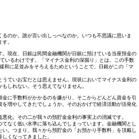
くるのか。誰が言い出しっぺなのか。いつも不思議に思いま
ます。
す。現在、日銀は民間金融機関が日銀に預けている当座預金の
取っているわけです。「マイナス金利の深掘り」とは、この手数
融緩和に足並みをそろえるためということで、日銀がこの「マ
とうていお宝だとは思えません。現状においてマイナス金利の
かもしれない。そう思えてなりません。
預金に手数料がかかるのを嫌がり、そこからどんどん資金を引
資を増やしてきたでしょうか。そのおかげで経済活動が活発化
益悪化。その二が我々の預貯金金利の事実上の消滅です。
つてなく低い水準に落ち込んでしまっています。金融機関とし
たい。つまり、我々から預貯金の「お預かり手数料」を頂戴し
等しくなってきました。