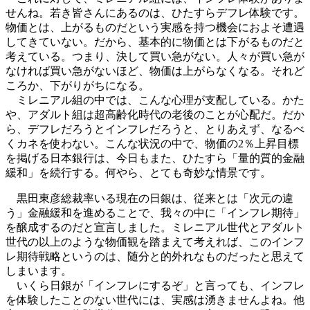
せんね。若き皆さんにあるのは、ひたすらデフレ体験です。
物価とは、上がるものだという実感を持つ機会におよそ遭遇
してきていない。だから、基本的に物価とは下がるものだと
考えている。つまり、決して買い急がない。人々が買い急が
なければ買い急がないほど、物価は上がらなくなる。それど
ころか、下がりがちになる。
ミレニアル組の中では、こんな心理が支配している。かた
や、アダルト組は超高齢化時代の老後のことが心配だ。だか
ら、デフレだろうとインフレだろうと、とりあえず、なるべ
くカネを使わない。こんな状況の中で、物価の2％上昇目標
を掲げる日本銀行は、今日もまた、ひたすら「量的質的金融
緩和」を続行する。何やら、とても奇妙な情景です。
黒田東彦総裁率いる現在の日銀は、従来とは「次元の違
う」金融緩和を進めることで、我々の中に「インフレ期待」
を醸成するのだと宣言しました。ミレニアル世代とアダルト
世代の以上のような物価観を踏まえて考えれば、このインフ
レ期待戦略というのは、随分と的外れなものだったと思えて
しまいます。
いくら日銀が「インフレにするぞ」と言っても、インフレ
を体験したことのない世代には、実感は湧きませんよね。他