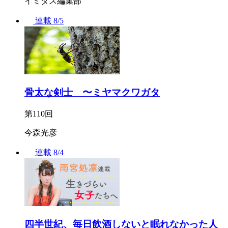
イミダス編集部
連載
8/5
骨太な剣士 〜ミヤマクワガタ
第110回
今森光彦
連載
8/4
四半世紀、毎日飲酒しないと眠れなかった人