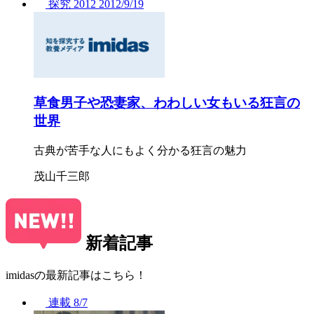
探究
2012
2012/
9/19
草食男子や恐妻家、わわしい女もいる狂言の
世界
古典が苦手な人にもよく分かる狂言の魅力
茂山千三郎
新着記事
imidasの最新記事はこちら！
連載
8/7