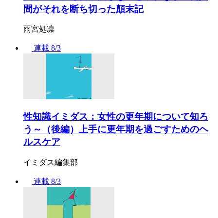
間がそれを断ち切った顛末記
雨宮処凛
連載
8/3
性知識イミダス：女性の更年期について知ろ
う～（後編）上手に更年期を過ごすためのヘ
ルスケア
イミダス編集部
連載
8/3