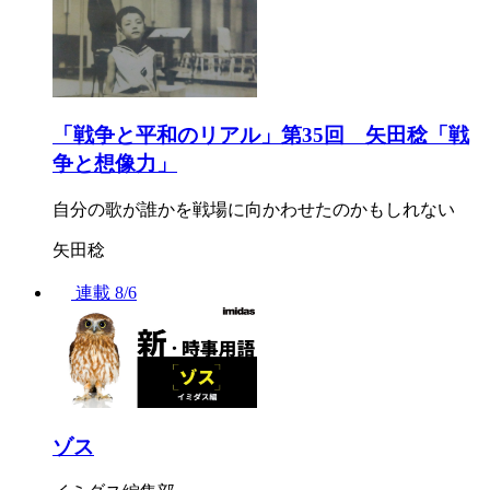
「戦争と平和のリアル」第35回 矢田稔「戦
争と想像力」
自分の歌が誰かを戦場に向かわせたのかもしれない
矢田稔
連載
8/6
ゾス