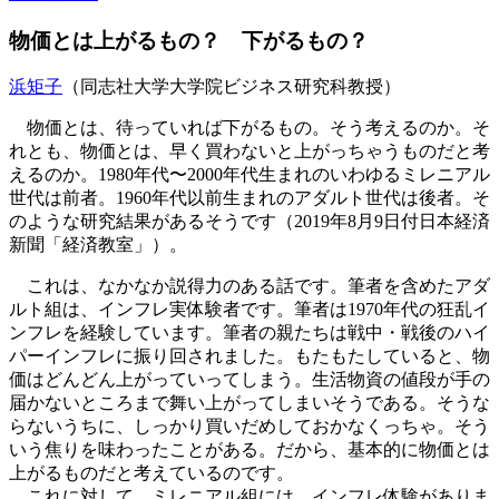
物価とは上がるもの？ 下がるもの？
浜矩子
（同志社大学大学院ビジネス研究科教授）
物価とは、待っていれば下がるもの。そう考えるのか。そ
れとも、物価とは、早く買わないと上がっちゃうものだと考
えるのか。1980年代〜2000年代生まれのいわゆるミレニアル
世代は前者。1960年代以前生まれのアダルト世代は後者。そ
のような研究結果があるそうです（2019年8月9日付日本経済
新聞「経済教室」）。
これは、なかなか説得力のある話です。筆者を含めたアダ
ルト組は、インフレ実体験者です。筆者は1970年代の狂乱イ
ンフレを経験しています。筆者の親たちは戦中・戦後のハイ
パーインフレに振り回されました。もたもたしていると、物
価はどんどん上がっていってしまう。生活物資の値段が手の
届かないところまで舞い上がってしまいそうである。そうな
らないうちに、しっかり買いだめしておかなくっちゃ。そう
いう焦りを味わったことがある。だから、基本的に物価とは
上がるものだと考えているのです。
これに対して、ミレニアル組には、インフレ体験がありま