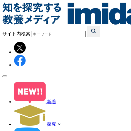
サイト内検索
新着
探究