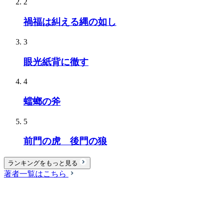
2
禍福は糾える縄の如し
3
眼光紙背に徹す
4
蟷螂の斧
5
前門の虎 後門の狼
ランキングをもっと見る
著者一覧はこちら