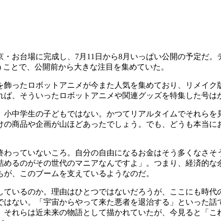
お台場に完成し、7月11日から8月いっぱい公開の予定だ。
いうことで、公開前から大きな注目を集めていた。
代を飾ったロボットアニメが今また人気を集めており、リメイク
よれば、そういったロボットアニメや関連グッズを特集した号は
小中学生の子どもではない。かつてリアルタイムでそれらを
けの商品や企画が山ほどあったでしょう。でも、どうも本当にお
終わっていないころ。自分の自由になるお金はそう多くなさそ
詰めるのがその世代のマニアなんですよ」。つまり、経済的な
ちが、このブームを支えているようなのだ。
ているのか。理由はひとつではないだろうが、ここにも時代
ではない。「宇宙からやって来た悪者を退治する」といった話
、それらは近未来の物語として描かれていたが、今見ると「こ