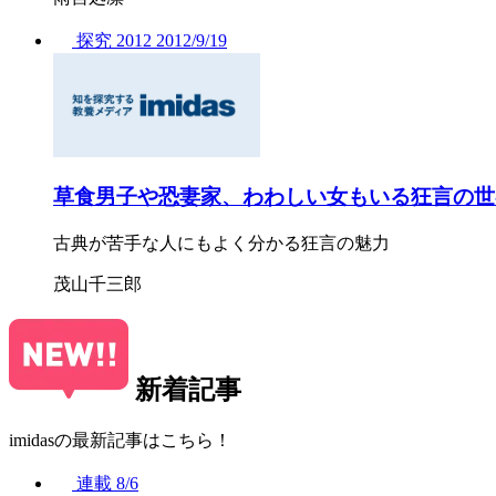
探究
2012
2012/
9/19
草食男子や恐妻家、わわしい女もいる狂言の世
古典が苦手な人にもよく分かる狂言の魅力
茂山千三郎
新着記事
imidasの最新記事はこちら！
連載
8/6