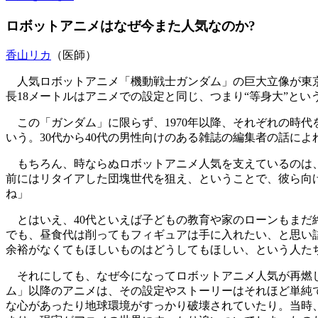
ロボットアニメはなぜ今また人気なのか?
香山リカ
（医師）
人気ロボットアニメ「機動戦士ガンダム」の巨大立像が東京・
長18メートルはアニメでの設定と同じ、つまり“等身大”と
この「ガンダム」に限らず、1970年以降、それぞれの時
いう。30代から40代の男性向けのある雑誌の編集者の話に
もちろん、時ならぬロボットアニメ人気を支えているのは、
前にはリタイアした団塊世代を狙え、ということで、彼ら向
ね」
とはいえ、40代といえば子どもの教育や家のローンもまだ
でも、昼食代は削ってもフィギュアは手に入れたい、と思い
余裕がなくてもほしいものはどうしてもほしい、という人た
それにしても、なぜ今になってロボットアニメ人気が再燃し
ム」以降のアニメは、その設定やストーリーはそれほど単純
な心があったり地球環境がすっかり破壊されていたり。当時