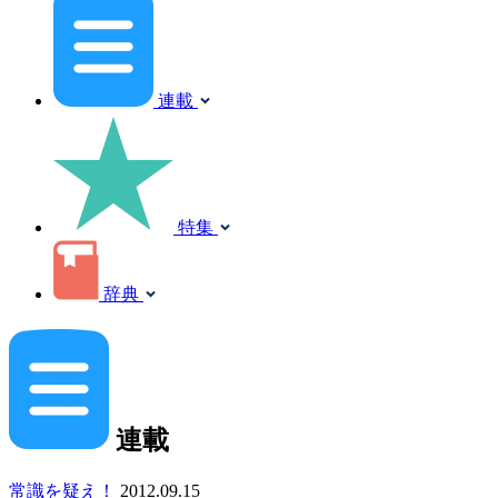
連載
特集
辞典
連載
常識を疑え！
2012.09.15