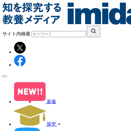
サイト内検索
新着
探究