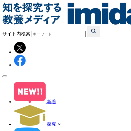
サイト内検索
新着
探究