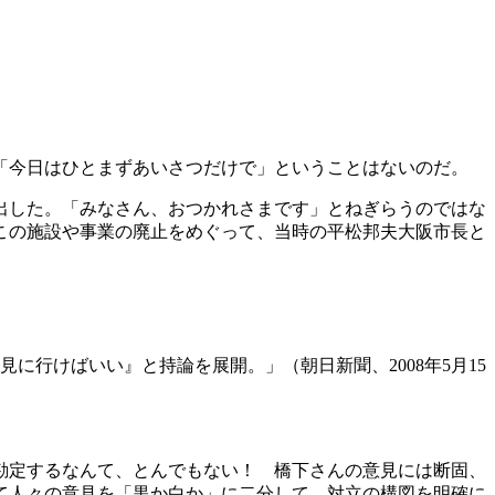
「今日はひとまずあいさつだけで」ということはないのだ。
出した。「みなさん、おつかれさまです」とねぎらうのではな
この施設や事業の廃止をめぐって、当時の平松邦夫大阪市長と
行けばいい』と持論を展開。」（朝日新聞、2008年5月15
勘定するなんて、とんでもない！ 橋下さんの意見には断固、
て人々の意見を「黒か白か」に二分して、対立の構図を明確に