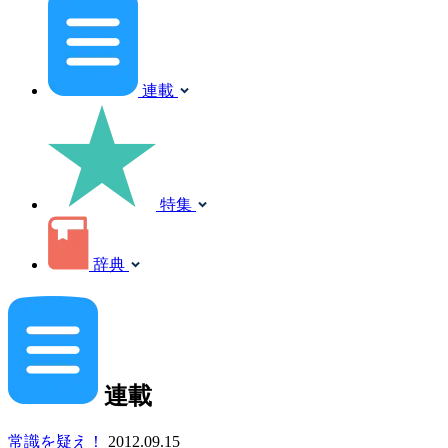
連載
特集
辞典
連載
常識を疑え！
2012.09.15