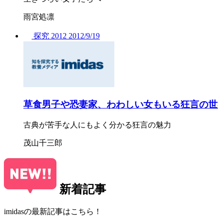
雨宮処凛
探究
2012
2012/
9/19
草食男子や恐妻家、わわしい女もいる狂言の世
古典が苦手な人にもよく分かる狂言の魅力
茂山千三郎
新着記事
imidasの最新記事はこちら！