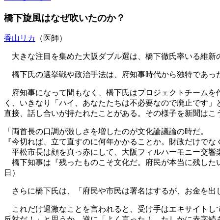
橋下旋風はなぜ吹いたのか？
香山リカ
（医師）
大きな注目を集めた大阪ダブル選は、橋下徹氏率いる維新の
橋下氏の選挙戦や政治手法は、府知事時代から独特であった
府知事になって間もなく、橋下氏はプロジェクトチームを作
く、いきなり「ハイ、あなたたちは不必要なので廃止です」
直接、話し合いが持たれたことがある。その様子を新聞はこ
「両首長の口調が激しさを増したのが文化論議論の時だ。
『今切れば、立て直すのに何年かかることか。財政だけでな
平松市長は顔を真っ赤にして、大阪フィルハーモニー交響
橋下知事は『残ったものこそ文化だ。府民が本当に残したいな
日）
さらに橋下氏は、「府民や市民は署名はするが、お金を出
これだけ過激なことを言われると、受け手はエキサイトして
反対だ！」と思うか、逆に「よく言った！ たしかに赤字続