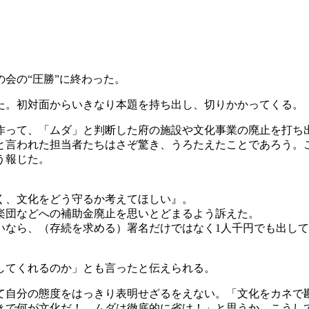
会の“圧勝”に終わった。
。初対面からいきなり本題を持ち出し、切りかかってくる。
って、「ムダ」と判断した府の施設や文化事業の廃止を打ち
と言われた担当者たちはさぞ驚き、うろたえたことであろう。
う報じた。
く、文化をどう守るか考えてほしい』。
楽団などへの補助金廃止を思いとどまるよう訴えた。
ら、（存続を求める）署名だけではなく1人千円でも出して見に
してくれるのか」とも言ったと伝えられる。
自分の態度をはっきり表明せざるをえない。「文化をカネで
きで何が文化だ！ ムダは徹底的に省け！」と思うか。こうし