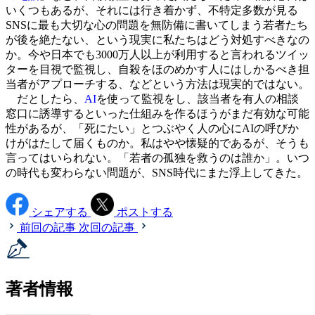
いくつもあるが、それには行き着かず、不特定多数が見る
SNSに最も大切な心の問題を無防備に書いてしまう若者たち
が後を絶たない、という現実に私たちはどう対処すべきなの
か。今や日本でも3000万人以上が利用すると言われるツイッ
ターを目視で監視し、自殺をほのめかす人にはしかるべき担
当者がアプローチする、などという方法は現実的ではない。
だとしたら、
AI
を使って監視をし、該当者を有人の相談
窓口に誘導するといった仕組みを作るほうがまだ有効な可能
性があるが、「死にたい」とつぶやく人の心にAIの呼びか
けがはたして届くものか。私はやや懐疑的であるが、そうも
言ってはいられない。「若者の孤独を救うのは誰か」。いつ
の時代も変わらない問題が、SNS時代にまた浮上してきた。
シェアする
ポストする
前回の記事
次回の記事
著者情報