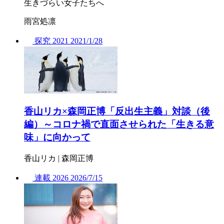
生きづらい女子たちへ
雨宮処凛
探究
2021
2021/
1/28
香山リカ×森岡正博「反出生主義」対談（後
編）～コロナ禍で直面させられた「生きる意
味」に向かって
香山リカ | 森岡正博
連載
2026
2026/
7/15