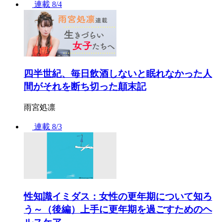
連載
8/4
四半世紀、毎日飲酒しないと眠れなかった人
間がそれを断ち切った顛末記
雨宮処凛
連載
8/3
性知識イミダス：女性の更年期について知ろ
う～（後編）上手に更年期を過ごすためのヘ