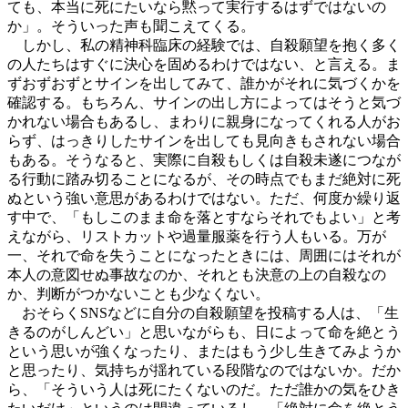
ても、本当に死にたいなら黙って実行するはずではないの
か」。そういった声も聞こえてくる。
しかし、私の精神科臨床の経験では、自殺願望を抱く多く
の人たちはすぐに決心を固めるわけではない、と言える。ま
ずおずおずとサインを出してみて、誰かがそれに気づくかを
確認する。もちろん、サインの出し方によってはそうと気づ
かれない場合もあるし、まわりに親身になってくれる人がお
らず、はっきりしたサインを出しても見向きもされない場合
もある。そうなると、実際に自殺もしくは自殺未遂につなが
る行動に踏み切ることになるが、その時点でもまだ絶対に死
ぬという強い意思があるわけではない。ただ、何度か繰り返
す中で、「もしこのまま命を落とすならそれでもよい」と考
えながら、リストカットや過量服薬を行う人もいる。万が
一、それで命を失うことになったときには、周囲にはそれが
本人の意図せぬ事故なのか、それとも決意の上の自殺なの
か、判断がつかないことも少なくない。
おそらくSNSなどに自分の自殺願望を投稿する人は、「生
きるのがしんどい」と思いながらも、日によって命を絶とう
という思いが強くなったり、またはもう少し生きてみようか
と思ったり、気持ちが揺れている段階なのではないか。だか
ら、「そういう人は死にたくないのだ。ただ誰かの気をひき