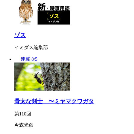
ゾス
イミダス編集部
連載
8/5
骨太な剣士 〜ミヤマクワガタ
第110回
今森光彦