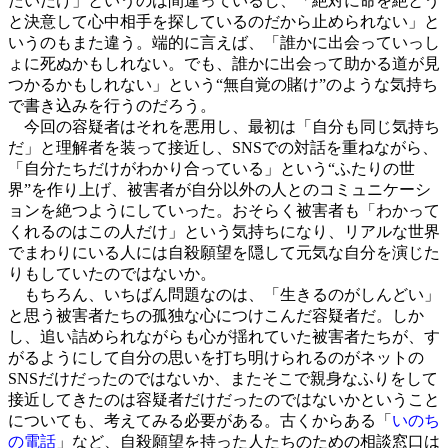
たいだけ」というのは間違っているし、「絶対に命を絶とう
と決意して心中相手を探しているのだから止められない」と
いうのもまた違う。端的に言えば、「誰かに出会っていっし
ょに死ぬかもしれない。でも、誰かに出会って助かる道が見
つかるかもしれない」という“無自覚の賭け”のような気持ち
で書き込みを行うのだろう。
今回の容疑者はそれを悪用し、最初は「自分も同じ気持ち
だ」と理解者を装って接近し、SNSでの対話を重ねながら、
「自分たちだけがわかり合っている」という“ふたりの世
界”を作り上げ、被害者が自分以外の人とのコミュニケーシ
ョンを絶つようにしていった。おそらく被害者も「わかって
くれるのはこの人だけ」という気持ちになり、リアルな世界
でまわりにいる人には自殺願望を隠して元気な自分を演じた
りもしていたのではないか。
もちろん、いちばん問題なのは、「生きるのがしんどい」
と思う被害者たちの孤独な心につけこんだ容疑者だ。しか
し、追い詰められながらも心が揺れていた被害者たちが、す
がるようにして自分の思いを打ち明けられるのがネットの
SNSだけだったのではないか、またそこで親身なふりをして
接近してきたのは容疑者だけだったのではないかということ
についても、考えてみる必要がある。古くからある「
いのち
の電話
」など、自殺願望を持った人たちのための相談窓口は