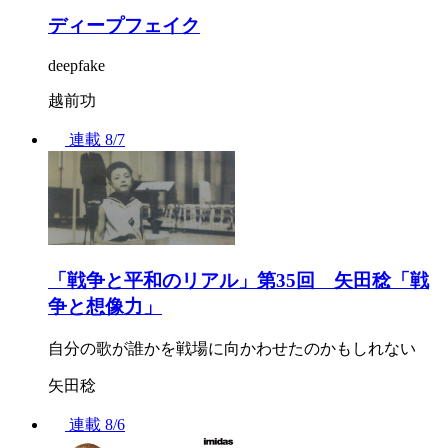
ディープフェイク
deepfake
越前功
連載
8/7
「戦争と平和のリアル」第35回 矢田稔「戦
争と想像力」
自分の歌が誰かを戦場に向かわせたのかもしれない
矢田稔
連載
8/6