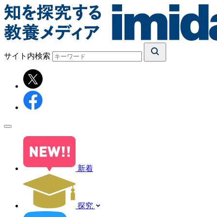
サイト内検索
新着
探究