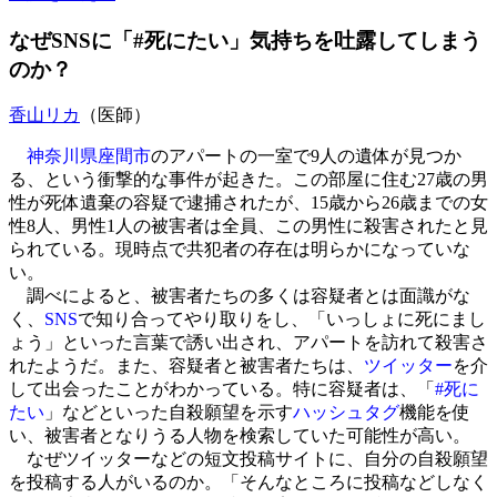
なぜSNSに「#死にたい」気持ちを吐露してしまう
のか？
香山リカ
（医師）
神奈川県座間市
のアパートの一室で9人の遺体が見つか
る、という衝撃的な事件が起きた。この部屋に住む27歳の男
性が死体遺棄の容疑で逮捕されたが、15歳から26歳までの女
性8人、男性1人の被害者は全員、この男性に殺害されたと見
られている。現時点で共犯者の存在は明らかになっていな
い。
調べによると、被害者たちの多くは容疑者とは面識がな
く、
SNS
で知り合ってやり取りをし、「いっしょに死にまし
ょう」といった言葉で誘い出され、アパートを訪れて殺害さ
れたようだ。また、容疑者と被害者たちは、
ツイッター
を介
して出会ったことがわかっている。特に容疑者は、「
#死に
たい
」などといった自殺願望を示す
ハッシュタグ
機能を使
い、被害者となりうる人物を検索していた可能性が高い。
なぜツイッターなどの短文投稿サイトに、自分の自殺願望
を投稿する人がいるのか。「そんなところに投稿などしなく