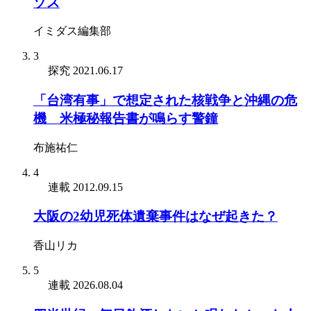
ゾス
イミダス編集部
3
探究
2021.06.17
「台湾有事」で想定された核戦争と沖縄の危
機 米極秘報告書が鳴らす警鐘
布施祐仁
4
連載
2012.09.15
大阪の2幼児死体遺棄事件はなぜ起きた？
香山リカ
5
連載
2026.08.04