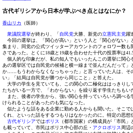
古代ギリシアから日本が学ぶべき点とはなにか？
香山リカ
（医師）
衆議院選挙
が終わり、「
自民党
大勝、新党の
立憲民主党
躍
今回の選挙は、「関心が高い」という人と「関心がない」と
集まり、同党の公式ツイッターアカウントのフォロワー数も開設
さであった。とくに18歳と19歳を合わせた十代の投票率は41
個人的な印象だが、私の知人でもいったんこの選挙に関心
あの選挙区では自民党の候補と横一線まで並んだんだって」
か……もうわからなくなっちゃった」と言っていた人は、そ
い」「結局は自民党が勝つから同じこと」と答えた。
大学の学生を見ていても、この関心の二極化ははっきりして
たちがいる一方で、「わからない」を繰り返す学生たちもい
また、後者の学生から、強い関心を持っていろいろ調べる学
けられることがあったのも気になった。
似たような話をある企業に勤める人からも聞いた。そこでは
くれ、といった話をするつもりはなかったのに。特定の思想
古代ギリシア
では
ポリス
（都市国家）の構成員が「市民」
も載っていて、市民はポリス中心部の丘・
アクロポリス
周辺