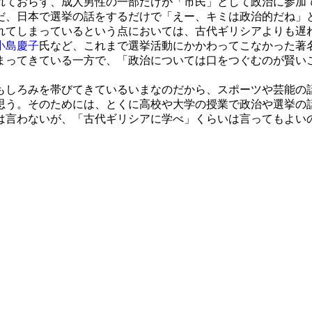
ておらず、成人男性の一部だけが「市民」として政治に参加で
だ、日本で選挙の話をするだけで「えー、キミは政治的だね」
れてしまっているという点においては、古代ギリシアよりも遅
小島慶子
氏など、これまで選挙活動にかかわってこなかった著
まってきている一方で、「政治については口をつぐむのが賢い
しろみを帯びてきているいまなのだから、スポーツや芸能の
思う。そのためには、とくに高校や大学の授業で政治や選挙の
は言わないが、「古代ギリシアに学べ」くらいは言ってもよい