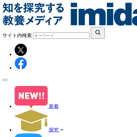
サイト内検索
新着
探究