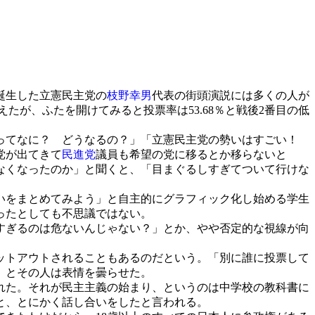
誕生した立憲民主党の
枝野幸男
代表の街頭演説には多くの人が
たが、ふたを開けてみると投票率は53.68％と戦後2番目の低
ってなに？ どうなるの？」「立憲民主党の勢いはすごい！
党が出てきて
民進党
議員も希望の党に移るとか移らないと
なくなったのか」と聞くと、「目まぐるしすぎてついて行けな
いをまとめてみよう」と自主的にグラフィック化し始める学生
ったとしても不思議ではない。
すぎるのは危ないんじゃない？」とか、やや否定的な視線が向
ットアウトされることもあるのだという。「別に誰に投票して
」とその人は表情を曇らせた。
れた。それが民主主義の始まり、というのは中学校の教科書に
と、とにかく話し合いをしたと言われる。