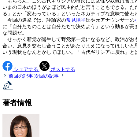
もちろん、この古代ギリシアの市民には女性や奴隷は含まれ
いまの日本のほうがよほど民主的だと言うこともできる。た
る」とか「変わっている」といったネガティブな意味で使わ
今回の選挙では、評論家の
常見陽平
氏や元アナウンサーの
に「自分たちのことは自分たちで決めよう」という動きが高
な問題だ。
せっかく新党が誕生して野党第一党になるなど、政治がおも
合い、意見を交わし合うことがあたりまえになってほしいと
いう現状をなんとかしてほしい。「古代ギリシアに戻れ」と
シェアする
ポストする
前回の記事
次回の記事
著者情報