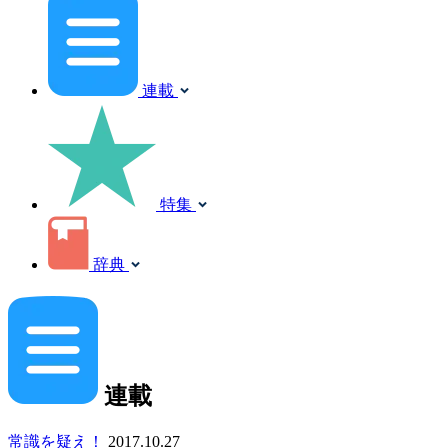
連載
特集
辞典
連載
常識を疑え！
2017.10.27