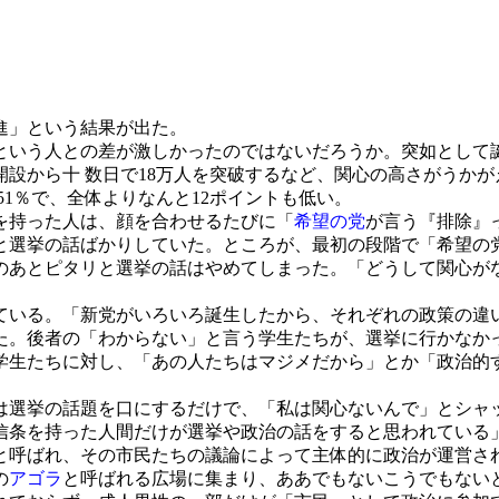
進」という結果が出た。
いう人との差が激しかったのではないだろうか。突如として
から十 数日で18万人を突破するなど、関心の高さがうかがえ
.51％で、全体よりなんと12ポイントも低い。
を持った人は、顔を合わせるたびに「
希望の党
が言う『排除』
と選挙の話ばかりしていた。ところが、最初の段階で「希望の
のあとピタリと選挙の話はやめてしまった。「どうして関心が
いる。「新党がいろいろ誕生したから、それぞれの政策の違
た。後者の「わからない」と言う学生たちが、選挙に行かなか
生たちに対し、「あの人たちはマジメだから」とか「政治的
選挙の話題を口にするだけで、「私は関心ないんで」とシャ
信条を持った人間だけが選挙や政治の話をすると思われている
と呼ばれ、その市民たちの議論によって主体的に政治が運営さ
の
アゴラ
と呼ばれる広場に集まり、ああでもないこうでもない