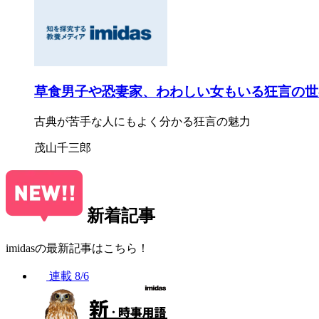
草食男子や恐妻家、わわしい女もいる狂言の世
古典が苦手な人にもよく分かる狂言の魅力
茂山千三郎
新着記事
imidasの最新記事はこちら！
連載
8/6