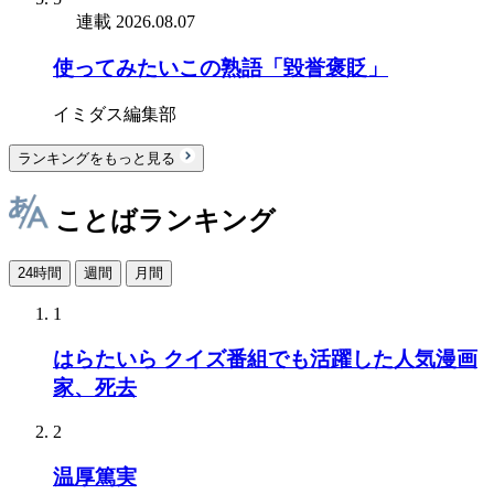
連載
2026.08.07
使ってみたいこの熟語「毀誉褒貶」
イミダス編集部
ランキングをもっと見る
ことばランキング
24時間
週間
月間
1
はらたいら クイズ番組でも活躍した人気漫画
家、死去
2
温厚篤実