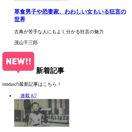
草食男子や恐妻家、わわしい女もいる狂言の
世界
古典が苦手な人にもよく分かる狂言の魅力
茂山千三郎
新着記事
imidasの最新記事はこちら！
連載
8/7