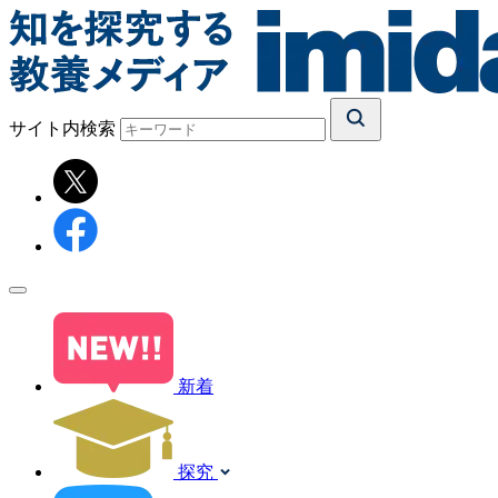
サイト内検索
新着
探究