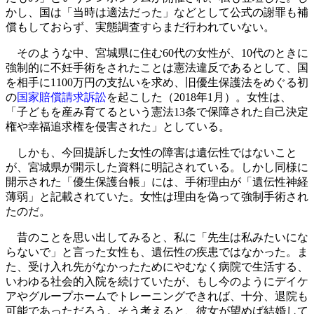
かし、国は「当時は適法だった」などとして公式の謝罪も補
償もしておらず、実態調査すらまだ行われていない。
そのような中、宮城県に住む60代の女性が、10代のときに
強制的に不妊手術をされたことは憲法違反であるとして、国
を相手に1100万円の支払いを求め、旧優生保護法をめぐる初
の
国家賠償請求訴訟
を起こした（2018年1月）。女性は、
「子どもを産み育てるという憲法13条で保障された自己決定
権や幸福追求権を侵害された」としている。
しかも、今回提訴した女性の障害は遺伝性ではないこと
が、宮城県が開示した資料に明記されている。しかし同様に
開示された「優生保護台帳」には、手術理由が「遺伝性神経
薄弱」と記載されていた。女性は理由を偽って強制手術され
たのだ。
昔のことを思い出してみると、私に「先生は私みたいにな
らないで」と言った女性も、遺伝性の疾患ではなかった。ま
た、受け入れ先がなかったためにやむなく病院で生活する、
いわゆる社会的入院を続けていたが、もし今のようにデイケ
アやグループホームでトレーニングできれば、十分、退院も
可能であっただろう。そう考えると、彼女が望めば結婚して