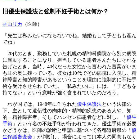
旧優生保護法と強制不妊手術とは何か？
香山リカ
（医師）
「先生は私みたいにならないでね。結婚もして子どもも産ん
でね」
20代のとき、勤務していた札幌の精神科病院から別の病院
に異動することになり、担当している患者さんたちにそれを
告げたとき、当時、40代だった女性から言われた言葉がいま
も耳の奥に残っている。彼女は10代でその病院に入院し、精
神障害と知的障害があるということを理由に強制的に不妊手
術を受けさせられていた。「私みたいに」には、「子どもを
持てない」という意味が強く含まれていたのだろう。
わが国では、1948年に作られた
優生保護法
という法律の
下、主として遺伝性の肉体的・精神的疾患のある人や、知
的・精神障害者、そしてハンセン病患者などに対し、「
優生
手術
」という名の不妊手術が行われてきた。優生手術が必要
かどうかは、医師の診断と申請に基づいて各都道府県の「
優
生保護審査会
」が判断し、場合によっては本人の同意もなく