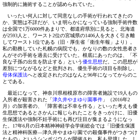
強制的に施術することが認められていた。
いったい何人に対して同意なしの手術が行われてきたの
か、実態は不詳だが、いま明らかになっている強制手術件数
は全国で1万6000件あまりで、都道府県別に見ると、北海道
が2593人と、ワースト2位の宮城県の1406人を大きく引き離
してワースト1位である（旧・厚生省「衛生年報」より）。
私の勤務していた札幌の病院でも、かなりの数の女性患者さ
んがその手術を過去に受けていた。根底にあったのは、「不
良な子孫の出生を防止する」という
優生思想
だ。この思想が
差別につながるなどと批判され、優生手術の項目を削除し、
母体保護法
へと改定されたのはなんと96年になってからのこ
とである。
最近になって、神奈川県相模原市の障害者施設で19人もの
入所者が殺害された「
津久井やまゆり園事件
」（2016年2
月）の加害者の、「障害者は不幸を作る」といった考えも優
生思想であるとさかんに報じられたことをきっかけに、旧優
生保護法や強制不妊手術にも再び注目が集まるようになっ
た。17年6月の日本精神神経学会学術総会では「旧優生保護
法と精神科医療―津久井やまゆり園での殺傷事件がつきつけ
たもの」というシンポジウムが開催され、私も登壇した。し