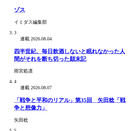
ゾス
イミダス編集部
3
連載
2026.08.04
四半世紀、毎日飲酒しないと眠れなかった人
間がそれを断ち切った顛末記
雨宮処凛
4
連載
2026.08.07
「戦争と平和のリアル」第35回 矢田稔「戦
争と想像力」
矢田稔
5