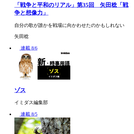
「戦争と平和のリアル」第35回 矢田稔「戦
争と想像力」
自分の歌が誰かを戦場に向かわせたのかもしれない
矢田稔
連載
8/6
ゾス
イミダス編集部
連載
8/5