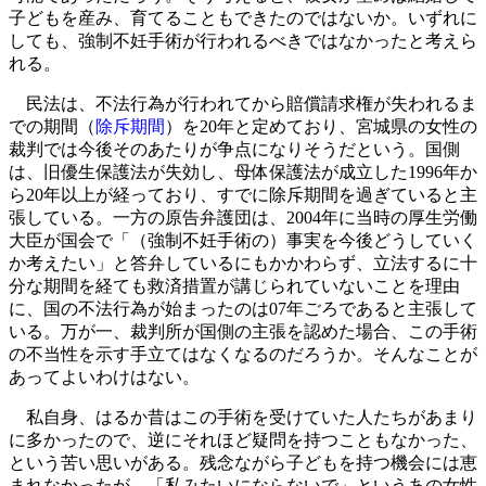
子どもを産み、育てることもできたのではないか。いずれに
しても、強制不妊手術が行われるべきではなかったと考えら
れる。
民法は、不法行為が行われてから賠償請求権が失われるま
での期間（
除斥期間
）を20年と定めており、宮城県の女性の
裁判では今後そのあたりが争点になりそうだという。国側
は、旧優生保護法が失効し、母体保護法が成立した1996年か
ら20年以上が経っており、すでに除斥期間を過ぎていると主
張している。一方の原告弁護団は、2004年に当時の厚生労働
大臣が国会で「（強制不妊手術の）事実を今後どうしていく
か考えたい」と答弁しているにもかかわらず、立法するに十
分な期間を経ても救済措置が講じられていないことを理由
に、国の不法行為が始まったのは07年ごろであると主張して
いる。万が一、裁判所が国側の主張を認めた場合、この手術
の不当性を示す手立てはなくなるのだろうか。そんなことが
あってよいわけはない。
私自身、はるか昔はこの手術を受けていた人たちがあまり
に多かったので、逆にそれほど疑問を持つこともなかった、
という苦い思いがある。残念ながら子どもを持つ機会には恵
まれなかったが、「私みたいにならないで」というあの女性