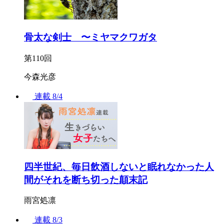
骨太な剣士 〜ミヤマクワガタ
第110回
今森光彦
連載
8/4
四半世紀、毎日飲酒しないと眠れなかった人
間がそれを断ち切った顛末記
雨宮処凛
連載
8/3