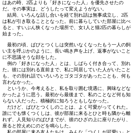
はあの時、2匹よりも「好きになった人」を優先させたの
だ。その事実は、どうしたって変えようがない。
結局、いろんな話し合いを経て別れ話は無事成立し、2匹
は私が引き取ることとなった。前に暮らしていた部屋に比べ
ると、すいぶん狭くなった場所で、女1人と猫2匹の暮らしが
始まった。
最初の頃、ぱぴとつくしは突然いなくなったもう一人の飼
い主を呼ぶかのように、長い鳴き声を上げ、返事がないこと
に不思議そうな顔をした。
例の「好きになった人」とは、しばらく付き合って、別れ
た。彼には別れる直前まで、私に同居していた人がいたこと
も、その別れ話でいろいろとゴタゴタがあったことも、何も
言わなかった。
というか、今考えると、私を取り囲む境遇に、興味などな
かったように思う。最初から最後まで、私のことなど何も知
らない人だった。積極的に知ろうともしなかった。
だけど、ぱぴとつくしのことは、よく可愛がってくれた。
誰にでも懐くつくしは、彼が部屋に来るとひと時も隣から離
れず、人見知りのぱぴまでが、彼のひざの上に座りたがり、
座ると控えめにのどを鳴らした。
私の部屋に来る友人たちは、みんな「つくしが可愛い」と