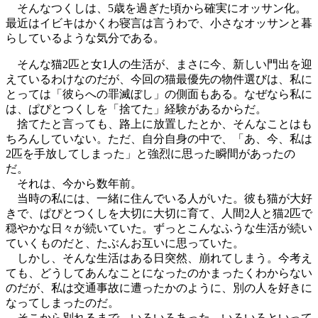
そんなつくしは、5歳を過ぎた頃から確実にオッサン化。
最近はイビキはかくわ寝言は言うわで、小さなオッサンと暮
らしているような気分である。
そんな猫2匹と女1人の生活が、まさに今、新しい門出を迎
えているわけなのだが、今回の猫最優先の物件選びは、私に
とっては「彼らへの罪滅ぼし」の側面もある。なぜなら私に
は、ぱぴとつくしを「捨てた」経験があるからだ。
捨てたと言っても、路上に放置したとか、そんなことはも
ちろんしていない。ただ、自分自身の中で、「あ、今、私は
2匹を手放してしまった」と強烈に思った瞬間があったの
だ。
それは、今から数年前。
当時の私には、一緒に住んでいる人がいた。彼も猫が大好
きで、ぱぴとつくしを大切に大切に育て、人間2人と猫2匹で
穏やかな日々が続いていた。ずっとこんなふうな生活が続い
ていくものだと、たぶんお互いに思っていた。
しかし、そんな生活はある日突然、崩れてしまう。今考え
ても、どうしてあんなことになったのかまったくわからない
のだが、私は交通事故に遭ったかのように、別の人を好きに
なってしまったのだ。
そこから別れるまで、いろいろあった。いろいろといって