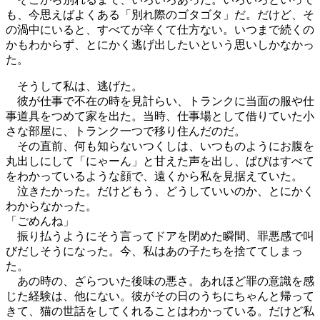
も、今思えばよくある「別れ際のゴタゴタ」だ。だけど、そ
の渦中にいると、すべてが辛くて仕方ない。いつまで続くの
かもわからず、とにかく逃げ出したいという思いしかなかっ
た。
そうして私は、逃げた。
彼が仕事で不在の時を見計らい、トランクに当面の服や仕
事道具をつめて家を出た。当時、仕事場として借りていた小
さな部屋に、トランク一つで移り住んだのだ。
その直前、何も知らないつくしは、いつものようにお腹を
丸出しにして「にゃーん」と甘えた声を出し、ぱぴはすべて
をわかっているような顔で、遠くから私を見据えていた。
泣きたかった。だけどもう、どうしていいのか、とにかく
わからなかった。
「ごめんね」
振り払うようにそう言ってドアを閉めた瞬間、罪悪感で叫
びだしそうになった。今、私はあの子たちを捨ててしまっ
た。
あの時の、ざらついた後味の悪さ。あれほど罪の意識を感
じた経験は、他にない。彼がその日のうちにちゃんと帰って
きて、猫の世話をしてくれることはわかっている。だけど私