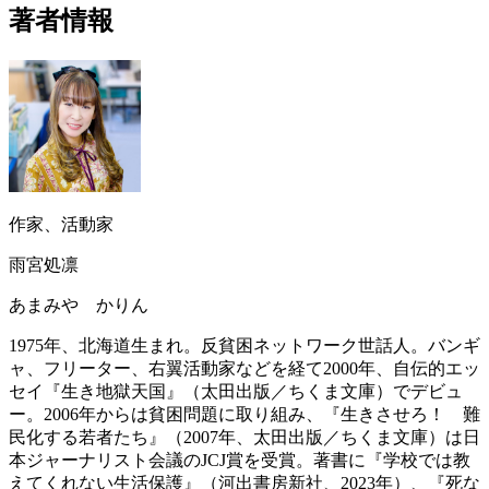
著者情報
作家、活動家
雨宮処凛
あまみや かりん
1975年、北海道生まれ。反貧困ネットワーク世話人。バンギ
ャ、フリーター、右翼活動家などを経て2000年、自伝的エッ
セイ『生き地獄天国』（太田出版／ちくま文庫）でデビュ
ー。2006年からは貧困問題に取り組み、『生きさせろ！ 難
民化する若者たち』（2007年、太田出版／ちくま文庫）は日
本ジャーナリスト会議のJCJ賞を受賞。著書に『学校では教
えてくれない生活保護』（‎河出書房新社、2023年）、『死な