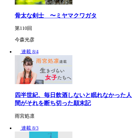
骨太な剣士 〜ミヤマクワガタ
第110回
今森光彦
連載
8/4
四半世紀、毎日飲酒しないと眠れなかった人
間がそれを断ち切った顛末記
雨宮処凛
連載
8/3