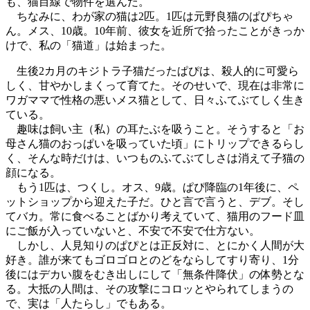
も、猫目線で物件を選んだ。
ちなみに、わが家の猫は2匹。1匹は元野良猫のぱぴちゃ
ん。メス、10歳。10年前、彼女を近所で拾ったことがきっか
けで、私の「猫道」は始まった。
生後2カ月のキジトラ子猫だったぱぴは、殺人的に可愛ら
しく、甘やかしまくって育てた。そのせいで、現在は非常に
ワガママで性格の悪いメス猫として、日々ふてぶてしく生き
ている。
趣味は飼い主（私）の耳たぶを吸うこと。そうすると「お
母さん猫のおっぱいを吸っていた頃」にトリップできるらし
く、そんな時だけは、いつものふてぶてしさは消えて子猫の
顔になる。
もう1匹は、つくし。オス、9歳。ぱぴ降臨の1年後に、ペ
ットショップから迎えた子だ。ひと言で言うと、デブ。そし
てバカ。常に食べることばかり考えていて、猫用のフード皿
にご飯が入っていないと、不安で不安で仕方ない。
しかし、人見知りのぱぴとは正反対に、とにかく人間が大
好き。誰が来てもゴロゴロとのどをならしてすり寄り、1分
後にはデカい腹をむき出しにして「無条件降伏」の体勢とな
る。大抵の人間は、その攻撃にコロッとやられてしまうの
で、実は「人たらし」でもある。