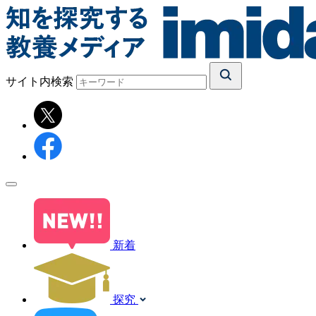
サイト内検索
新着
探究