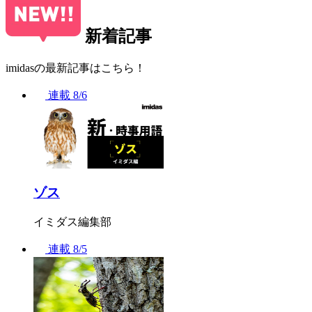
新着記事
imidasの最新記事はこちら！
連載
8/6
ゾス
イミダス編集部
連載
8/5