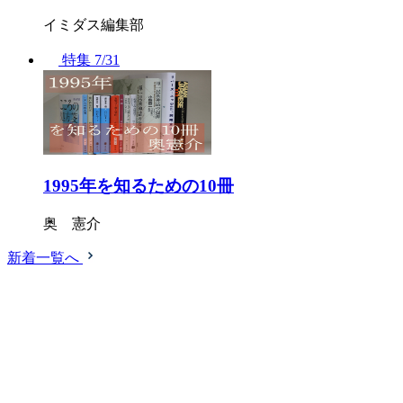
イミダス編集部
特集
7/31
1995年を知るための10冊
奥 憲介
新着一覧へ