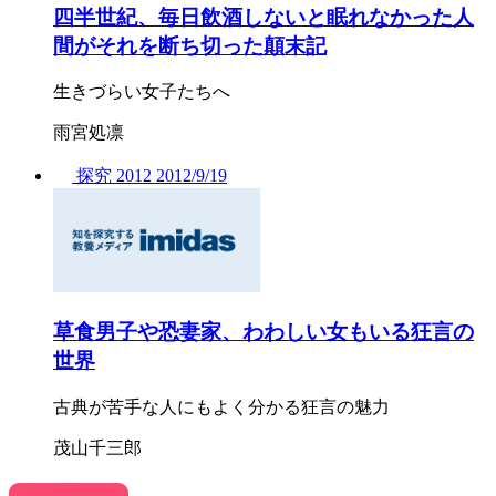
四半世紀、毎日飲酒しないと眠れなかった人
間がそれを断ち切った顛末記
生きづらい女子たちへ
雨宮処凛
探究
2012
2012/
9/19
草食男子や恐妻家、わわしい女もいる狂言の
世界
古典が苦手な人にもよく分かる狂言の魅力
茂山千三郎