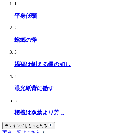
1
平身低頭
2
蟷螂の斧
3
禍福は糾える縄の如し
4
眼光紙背に徹す
5
栴檀は双葉より芳し
ランキングをもっと見る
著者一覧はこちら