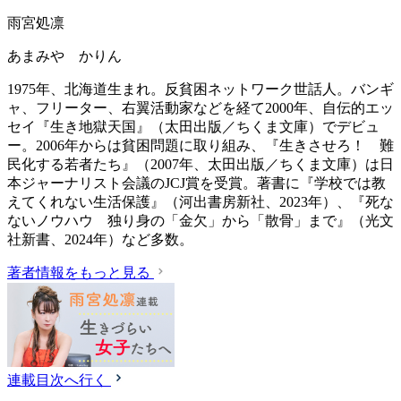
雨宮処凛
あまみや かりん
1975年、北海道生まれ。反貧困ネットワーク世話人。バンギ
ャ、フリーター、右翼活動家などを経て2000年、自伝的エッ
セイ『生き地獄天国』（太田出版／ちくま文庫）でデビュ
ー。2006年からは貧困問題に取り組み、『生きさせろ！ 難
民化する若者たち』（2007年、太田出版／ちくま文庫）は日
本ジャーナリスト会議のJCJ賞を受賞。著書に『学校では教
えてくれない生活保護』（‎河出書房新社、2023年）、『死な
ないノウハウ 独り身の「金欠」から「散骨」まで』（光文
社新書、2024年）など多数。
著者情報をもっと見る
連載目次へ行く