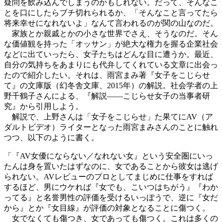
疑問を飲み込んでしまうのかもしれない。だって、そんなこ
とを口にしたらブチ切れられるか、「そんなこと言ってたら
将来幸せになれないよ」なんて言われるのが関の山なのだ。
家族とか親戚とかの小さな世界でさえ、そうなのだ。そん
な価値観を持った「オッサン」が絶大な権力を握る企業社会
などに出ていったら、女子たちはどんな目に遭うか。最近、
自分の気持ちをあまりにも代弁してくれている文章に出会っ
たので紹介したい。それは、雨宮まみ著『女子をこじらせ
て』の文庫版（幻冬舎文庫、2015年）の解説。社会学者の上
野千鶴子さんによる、『解説――こじらせ女子の当事者研
究』から引用しよう。
解説で、上野さんは「女子をこじらせ」た果てにAV（ア
ダルトビデオ）ライターとなった雨宮まみさんのことに触れ
つつ、以下のように書く。
「『AV女優にならない／なれない女』という安全圏にいっ
たんは身を置いたはずなのに、女であることから彼女は逃げ
られない。AVレビューのプロとしてまじめに仕事をすれば
するほど、男にウケれば『女でも、こいつはちがう』『わか
ってる』と名誉男性の評価を受けるいっぽうで、逆に『女だ
から』とか『女目線』が評価の対象となることに傷つく。
女でなくても傷つき、女であっても傷つく。これは多くの