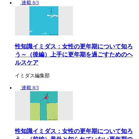
連載
8/3
性知識イミダス：女性の更年期について知ろ
う～（後編）上手に更年期を過ごすためのヘ
ルスケア
イミダス編集部
連載
8/3
性知識イミダス：女性の更年期について知ろ