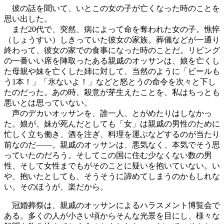
彼の話を聞いて、いとこの女の子が亡くなった時のことを
思い出した。
まだ20代で、突然、病によって命を奪われた女の子。憔悴
（しょうすい）しきっていた彼女の家族。葬儀などが一通り
終わって、彼女の家での食事になった時のことだ。リビング
の一番いい席を陣取ったある親戚のオッサンは、娘を亡くし
た母親や妹を亡くした姉に対して、当然のように「ビールも
う1本！」「氷ないよ！」などと怒とうの命令を次々と下し
たのだった。あの時、殺意が芽生えたことを、私はちっとも
悪いとは思っていない。
声のデカいオッサンを、誰一人、とがめたりはしなかっ
た。娘が、妹が死んだとしても「女」は親戚の男性のために
忙しく立ち働き、酒を注ぎ、料理を運ぶなどするのが当たり
前なのだ――。親戚のオッサンは、悪気なく、本気でそう思
っていたのだろう。そしてこの国に住む少なくない数の男
性、そして女性までもがそのことに疑いを抱いていない。い
や、抱いたとしても、そうそうに諦めてしまうのかもしれな
い。そのほうが、楽だから。
冠婚葬祭は、親戚のオッサンによるハラスメント博覧会で
ある。多くの人が小さい頃からそんな光景を目にし、様々な