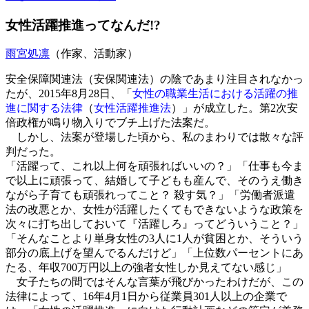
女性活躍推進ってなんだ!?
雨宮処凛
（作家、活動家）
安全保障関連法（安保関連法）の陰であまり注目されなかっ
たが、2015年8月28日、「
女性の職業生活における活躍の推
進に関する法律
（
女性活躍推進法
）」が成立した。第2次安
倍政権が鳴り物入りでブチ上げた法案だ。
しかし、法案が登場した頃から、私のまわりでは散々な評
判だった。
「活躍って、これ以上何を頑張ればいいの？」「仕事も今ま
で以上に頑張って、結婚して子どもも産んで、そのうえ働き
ながら子育ても頑張れってこと？ 殺す気？」「労働者派遣
法の改悪とか、女性が活躍したくてもできないような政策を
次々に打ち出しておいて『活躍しろ』ってどういうこと？」
「そんなことより単身女性の3人に1人が貧困とか、そういう
部分の底上げを望んでるんだけど」「上位数パーセントにあ
たる、年収700万円以上の強者女性しか見えてない感じ」
女子たちの間ではそんな言葉が飛びかったわけだが、この
法律によって、16年4月1日から従業員301人以上の企業で