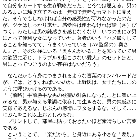
で自分をガードする生存戦略だった、と今では思える。男の
ふるまいに騒ぎ立てる女は、無知で無粋なカマトトに見え
た。そうでもしなければ自分の感受性が守れなかったのだ
が、ツケはしっかり来た。感受性は使わなければ錆（さ）び
つく。わたしは男の鈍感さを感じなくなり、いつのまにか男
にとって便利な女になっていた。著者のいう『ハメ撮りして
ることを知ってて、うまくいっている（AV監督の）奥さ
ん』と、その対極にいる『奥さんがいることを知っていて男
の欲望に応じ、トラブルを起こさない愛人』のセットほど、
男にとってつごうのよい存在はないだろう」
なんだかもう身につまされるような言葉のオンパレードだ
が、では、どうすればいいのか。上野氏は、女子たちにこの
ように呼びかけるのである。
「（前略）手前勝手な男の欲望の対象になったことに舞い上
がるな。男が与える承認に依存して生きるな。男の鈍感さに
笑顔で応えるな。じぶんの感情にフタをするな。そして……
じぶんをこれ以上おとしめるな」
プリントして、部屋に貼っておきたいほど素晴らしい言葉
である。
ということで、「楽だから」と身近にある小さな「差別」