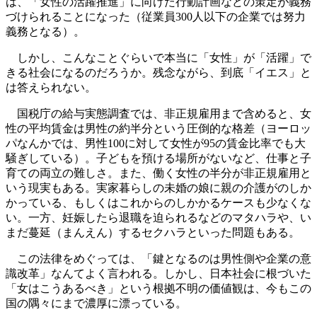
は、「女性の活躍推進」に向けた行動計画などの策定が義務
づけられることになった（従業員300人以下の企業では努力
義務となる）。
しかし、こんなことぐらいで本当に「女性」が「活躍」で
きる社会になるのだろうか。残念ながら、到底「イエス」と
は答えられない。
国税庁の給与実態調査では、非正規雇用まで含めると、女
性の平均賃金は男性の約半分という圧倒的な格差（ヨーロッ
パなんかでは、男性100に対して女性が95の賃金比率でも大
騒ぎしている）。子どもを預ける場所がないなど、仕事と子
育ての両立の難しさ。また、働く女性の半分が非正規雇用と
いう現実もある。実家暮らしの未婚の娘に親の介護がのしか
かっている、もしくはこれからのしかかるケースも少なくな
い。一方、妊娠したら退職を迫られるなどのマタハラや、い
まだ蔓延（まんえん）するセクハラといった問題もある。
この法律をめぐっては、「鍵となるのは男性側や企業の意
識改革」なんてよく言われる。しかし、日本社会に根づいた
「女はこうあるべき」という根拠不明の価値観は、今もこの
国の隅々にまで濃厚に漂っている。