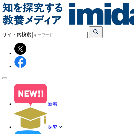
サイト内検索
新着
探究