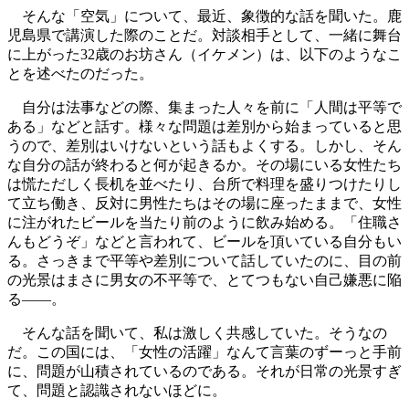
そんな「空気」について、最近、象徴的な話を聞いた。鹿
児島県で講演した際のことだ。対談相手として、一緒に舞台
に上がった32歳のお坊さん（イケメン）は、以下のようなこ
とを述べたのだった。
自分は法事などの際、集まった人々を前に「人間は平等で
ある」などと話す。様々な問題は差別から始まっていると思
うので、差別はいけないという話もよくする。しかし、そん
な自分の話が終わると何が起きるか。その場にいる女性たち
は慌ただしく長机を並べたり、台所で料理を盛りつけたりし
て立ち働き、反対に男性たちはその場に座ったままで、女性
に注がれたビールを当たり前のように飲み始める。「住職さ
んもどうぞ」などと言われて、ビールを頂いている自分もい
る。さっきまで平等や差別について話していたのに、目の前
の光景はまさに男女の不平等で、とてつもない自己嫌悪に陥
る――。
そんな話を聞いて、私は激しく共感していた。そうなの
だ。この国には、「女性の活躍」なんて言葉のずーっと手前
に、問題が山積されているのである。それが日常の光景すぎ
て、問題と認識されないほどに。