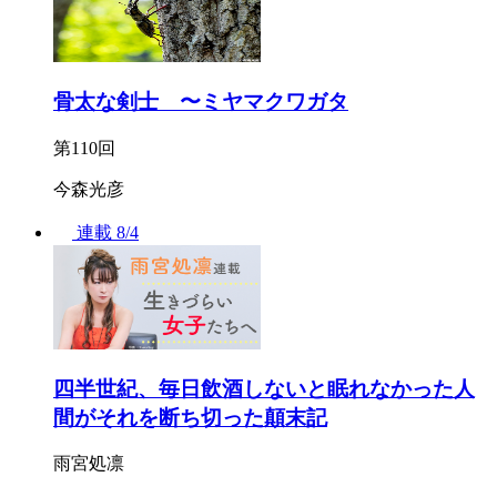
骨太な剣士 〜ミヤマクワガタ
第110回
今森光彦
連載
8/4
四半世紀、毎日飲酒しないと眠れなかった人
間がそれを断ち切った顛末記
雨宮処凛