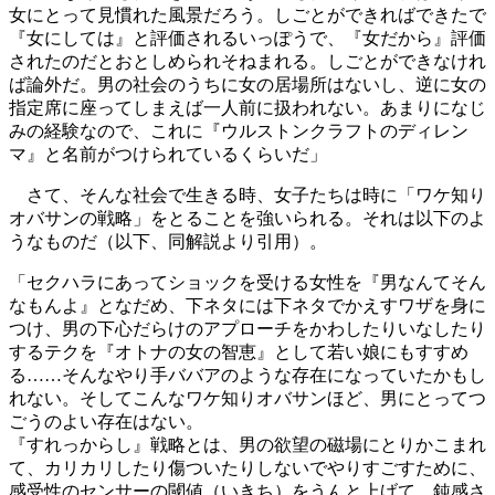
女にとって見慣れた風景だろう。しごとができればできたで
『女にしては』と評価されるいっぽうで、『女だから』評価
されたのだとおとしめられそねまれる。しごとができなけれ
ば論外だ。男の社会のうちに女の居場所はないし、逆に女の
指定席に座ってしまえば一人前に扱われない。あまりになじ
みの経験なので、これに『ウルストンクラフトのディレン
マ』と名前がつけられているくらいだ」
さて、そんな社会で生きる時、女子たちは時に「ワケ知り
オバサンの戦略」をとることを強いられる。それは以下のよ
うなものだ（以下、同解説より引用）。
「セクハラにあってショックを受ける女性を『男なんてそん
なもんよ』となだめ、下ネタには下ネタでかえすワザを身に
つけ、男の下心だらけのアプローチをかわしたりいなしたり
するテクを『オトナの女の智恵』として若い娘にもすすめ
る……そんなやり手ババアのような存在になっていたかもし
れない。そしてこんなワケ知りオバサンほど、男にとってつ
ごうのよい存在はない。
『すれっからし』戦略とは、男の欲望の磁場にとりかこまれ
て、カリカリしたり傷ついたりしないでやりすごすために、
感受性のセンサーの閾値（いきち）をうんと上げて、鈍感さ