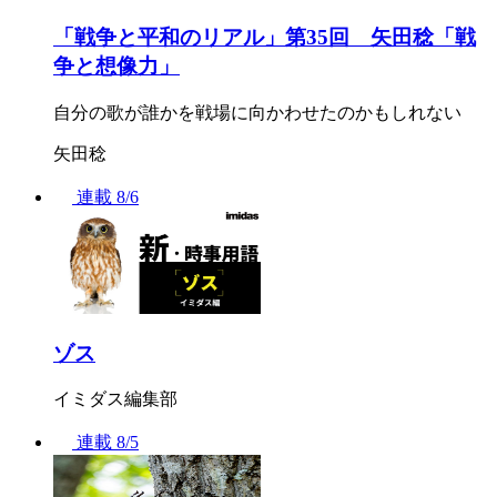
「戦争と平和のリアル」第35回 矢田稔「戦
争と想像力」
自分の歌が誰かを戦場に向かわせたのかもしれない
矢田稔
連載
8/6
ゾス
イミダス編集部
連載
8/5