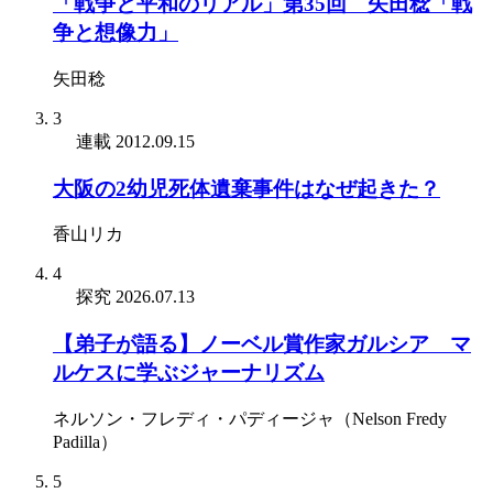
「戦争と平和のリアル」第35回 矢田稔「戦
争と想像力」
矢田稔
3
連載
2012.09.15
大阪の2幼児死体遺棄事件はなぜ起きた？
香山リカ
4
探究
2026.07.13
【弟子が語る】ノーベル賞作家ガルシア゠マ
ルケスに学ぶジャーナリズム
ネルソン・フレディ・パディージャ（Nelson Fredy
Padilla）
5