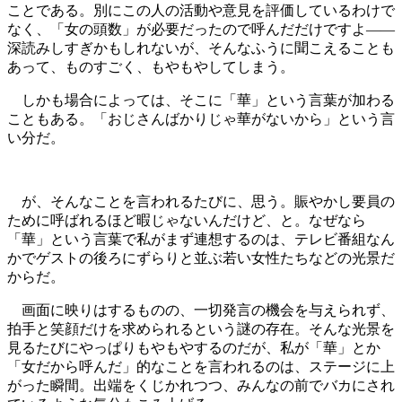
ことである。別にこの人の活動や意見を評価しているわけで
なく、「女の頭数」が必要だったので呼んだだけですよ――
深読みしすぎかもしれないが、そんなふうに聞こえることも
あって、ものすごく、もやもやしてしまう。
しかも場合によっては、そこに「華」という言葉が加わる
こともある。「おじさんばかりじゃ華がないから」という言
い分だ。
が、そんなことを言われるたびに、思う。賑やかし要員の
ために呼ばれるほど暇じゃないんだけど、と。なぜなら
「華」という言葉で私がまず連想するのは、テレビ番組なん
かでゲストの後ろにずらりと並ぶ若い女性たちなどの光景だ
からだ。
画面に映りはするものの、一切発言の機会を与えられず、
拍手と笑顔だけを求められるという謎の存在。そんな光景を
見るたびにやっぱりもやもやするのだが、私が「華」とか
「女だから呼んだ」的なことを言われるのは、ステージに上
がった瞬間。出端をくじかれつつ、みんなの前でバカにされ