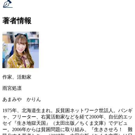
著者情報
作家、活動家
雨宮処凛
あまみや かりん
1975年、北海道生まれ。反貧困ネットワーク世話人。バンギ
ャ、フリーター、右翼活動家などを経て2000年、自伝的エッ
セイ『生き地獄天国』（太田出版／ちくま文庫）でデビュ
ー。2006年からは貧困問題に取り組み、『生きさせろ！ 難