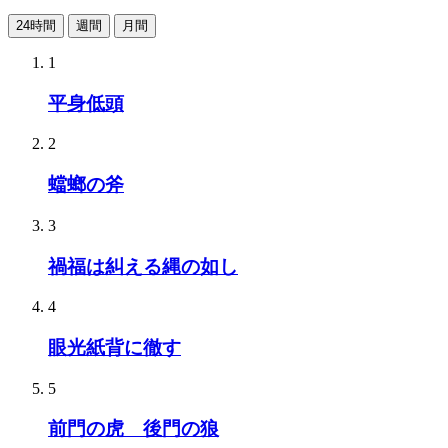
24時間
週間
月間
1
平身低頭
2
蟷螂の斧
3
禍福は糾える縄の如し
4
眼光紙背に徹す
5
前門の虎 後門の狼