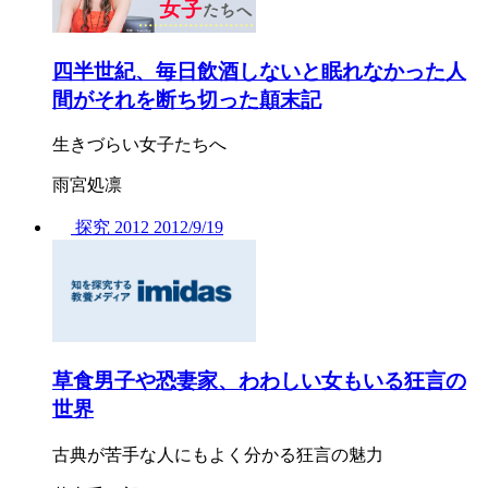
四半世紀、毎日飲酒しないと眠れなかった人
間がそれを断ち切った顛末記
生きづらい女子たちへ
雨宮処凛
探究
2012
2012/
9/19
草食男子や恐妻家、わわしい女もいる狂言の
世界
古典が苦手な人にもよく分かる狂言の魅力