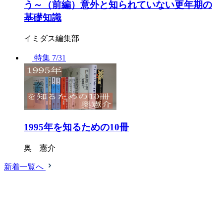
う～（前編）意外と知られていない更年期の
基礎知識
イミダス編集部
特集
7/31
1995年を知るための10冊
奥 憲介
新着一覧へ