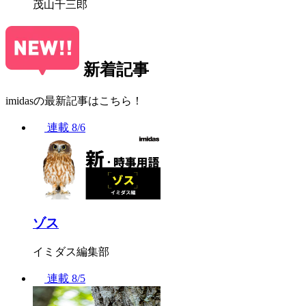
茂山千三郎
新着記事
imidasの最新記事はこちら！
連載
8/6
ゾス
イミダス編集部
連載
8/5