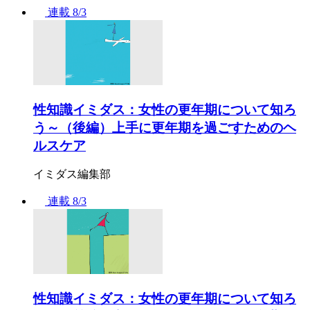
連載
8/3
性知識イミダス：女性の更年期について知ろ
う～（後編）上手に更年期を過ごすためのヘ
ルスケア
イミダス編集部
連載
8/3
性知識イミダス：女性の更年期について知ろ