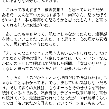
ているような気分もこみ上げる。
これって考えすぎ？ 被害妄想？ と思っていたのだが、
ある時「あんな言い方失礼すぎる！ 雨宮さん、怒ったほう
がいいよ！ 私も客席から怒ろうかと思ったもん！」と言っ
てくれる知人の女性がいた。
あ、このもやもやって、私だけじゃなかったんだ。違和感
を持っていいことだったんだ。そう思うと、心の底から安堵
して、思わず泣きそうになった。
「え、そんなことで？」と思う人もいるかもしれない。だけ
どあなたが男性の場合、想像してみてほしい。イベントなん
かにゲストとして呼ばれて登壇した瞬間、「女ばかりだとよ
くないと思って男だから呼んだ」と紹介されたら？
もちろん、「男だから」という理由だけで呼ばれたわけじ
ゃないことはわかってる。でも、決していい気はしないだろ
う。そして多くの女性は、もうずーっとそのせりふを言われ
続けているのである。私自身は、デビュー以来18年間、言わ
れ続けている。最近は言われなくなったが、30代前半くらい
までは「若い女だから呼んだ」というバージョンもあった。