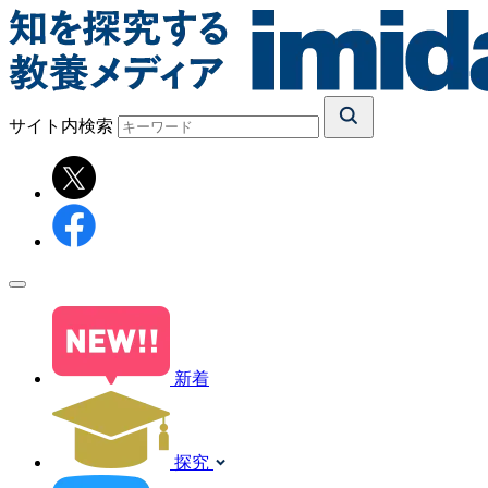
サイト内検索
新着
探究