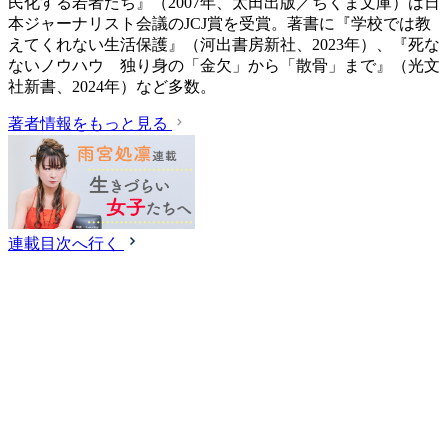
民化する若者たち』（2007年、太田出版／ちくま文庫）は日
本ジャーナリスト会議のJCJ賞を受賞。著書に『学校では教
えてくれない生活保護』（‎河出書房新社、2023年）、『死な
ないノウハウ 独り身の「金欠」から「散骨」まで』（光文
社新書、2024年）など多数。
著者情報をもっと見る
連載目次へ行く