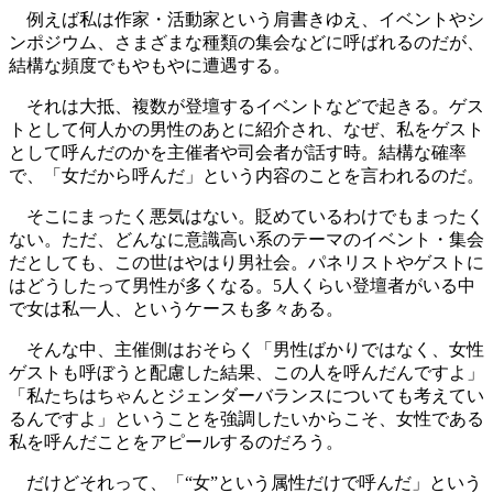
例えば私は作家・活動家という肩書きゆえ、イベントやシ
ンポジウム、さまざまな種類の集会などに呼ばれるのだが、
結構な頻度でもやもやに遭遇する。
それは大抵、複数が登壇するイベントなどで起きる。ゲス
トとして何人かの男性のあとに紹介され、なぜ、私をゲスト
として呼んだのかを主催者や司会者が話す時。結構な確率
で、「女だから呼んだ」という内容のことを言われるのだ。
そこにまったく悪気はない。貶めているわけでもまったく
ない。ただ、どんなに意識高い系のテーマのイベント・集会
だとしても、この世はやはり男社会。パネリストやゲストに
はどうしたって男性が多くなる。5人くらい登壇者がいる中
で女は私一人、というケースも多々ある。
そんな中、主催側はおそらく「男性ばかりではなく、女性
ゲストも呼ぼうと配慮した結果、この人を呼んだんですよ」
「私たちはちゃんとジェンダーバランスについても考えてい
るんですよ」ということを強調したいからこそ、女性である
私を呼んだことをアピールするのだろう。
だけどそれって、「“女”という属性だけで呼んだ」という