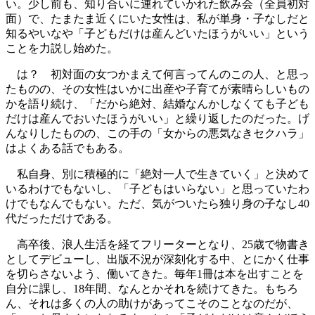
い。少し前も、知り合いに連れていかれた飲み会（全員初対
面）で、たまたま近くにいた女性は、私が単身・子なしだと
知るやいなや「子どもだけは産んどいたほうがいい」という
ことを力説し始めた。
は？ 初対面の女つかまえて何言ってんのこの人、と思っ
たものの、その女性はいかに出産や子育てが素晴らしいもの
かを語り続け、「だから絶対、結婚なんかしなくても子ども
だけは産んでおいたほうがいい」と繰り返したのだった。げ
んなりしたものの、この手の「女からの悪気なきセクハラ」
はよくある話でもある。
私自身、別に積極的に「絶対一人で生きていく」と決めて
いるわけでもないし、「子どもはいらない」と思っていたわ
けでもなんでもない。ただ、気がついたら独り身の子なし40
代だっただけである。
高卒後、浪人生活を経てフリーターとなり、25歳で物書き
としてデビューし、出版不況が深刻化する中、とにかく仕事
を切らさないよう、働いてきた。毎年1冊は本を出すことを
自分に課し、18年間、なんとかそれを続けてきた。もちろ
ん、それは多くの人の助けがあってこそのことなのだが、