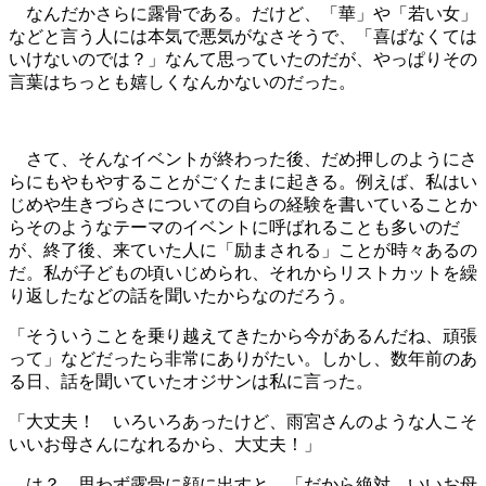
なんだかさらに露骨である。だけど、「華」や「若い女」
などと言う人には本気で悪気がなさそうで、「喜ばなくては
いけないのでは？」なんて思っていたのだが、やっぱりその
言葉はちっとも嬉しくなんかないのだった。
さて、そんなイベントが終わった後、だめ押しのようにさ
らにもやもやすることがごくたまに起きる。例えば、私はい
じめや生きづらさについての自らの経験を書いていることか
らそのようなテーマのイベントに呼ばれることも多いのだ
が、終了後、来ていた人に「励まされる」ことが時々あるの
だ。私が子どもの頃いじめられ、それからリストカットを繰
り返したなどの話を聞いたからなのだろう。
「そういうことを乗り越えてきたから今があるんだね、頑張
って」などだったら非常にありがたい。しかし、数年前のあ
る日、話を聞いていたオジサンは私に言った。
「大丈夫！ いろいろあったけど、雨宮さんのような人こそ
いいお母さんになれるから、大丈夫！」
は？ 思わず露骨に顔に出すと、「だから絶対、いいお母