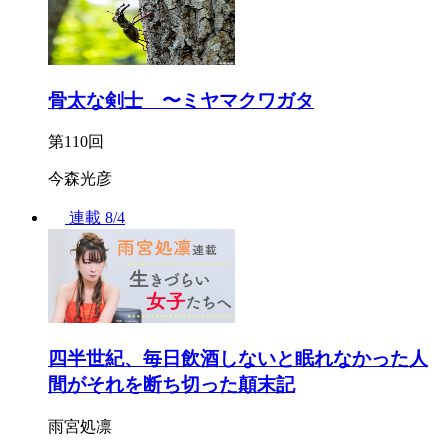
骨太な剣士 〜ミヤマクワガタ
第110回
今森光彦
連載
8/4
四半世紀、毎日飲酒しないと眠れなかった人
間がそれを断ち切った顛末記
雨宮処凛