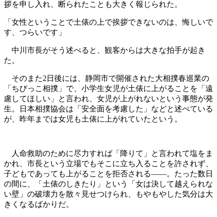
拶を申し入れ、断られたことも大きく報じられた。
「女性ということで土俵の上で挨拶できないのは、悔しいで
す、つらいです」
中川市長がそう述べると、観客からは大きな拍手が起き
た。
そのまた2日後には、静岡市で開催された大相撲春巡業の
「ちびっこ相撲」で、小学生女児が土俵に上がることを「遠
慮してほしい」と言われ、女児が上がれないという事態が発
生。日本相撲協会は「安全面を考慮した」などと述べている
が、昨年までは女児も土俵に上がれていたという。
人命救助のために尽力すれば「降りて」と言われて塩をま
かれ、市長という立場でもそこに立ち入ることを許されず、
子どもであっても上がることを拒否される――。たった数日
の間に、「土俵のしきたり」という「女は決して越えられな
い壁」の破壊力を散々見せつけられ、もやもやした気分は大
きくなるばかりだ。