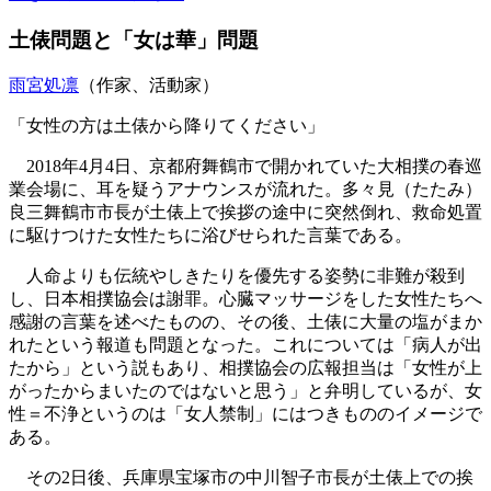
土俵問題と「女は華」問題
雨宮処凛
（作家、活動家）
「女性の方は土俵から降りてください」
2018年4月4日、京都府舞鶴市で開かれていた大相撲の春巡
業会場に、耳を疑うアナウンスが流れた。多々見（たたみ）
良三舞鶴市市長が土俵上で挨拶の途中に突然倒れ、救命処置
に駆けつけた女性たちに浴びせられた言葉である。
人命よりも伝統やしきたりを優先する姿勢に非難が殺到
し、日本相撲協会は謝罪。心臓マッサージをした女性たちへ
感謝の言葉を述べたものの、その後、土俵に大量の塩がまか
れたという報道も問題となった。これについては「病人が出
たから」という説もあり、相撲協会の広報担当は「女性が上
がったからまいたのではないと思う」と弁明しているが、女
性＝不浄というのは「女人禁制」にはつきもののイメージで
ある。
その2日後、兵庫県宝塚市の中川智子市長が土俵上での挨