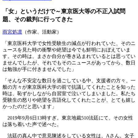
「女」というだけで～東京医大等の不正入試問
題、その裁判に行ってきた
雨宮処凛
（作家、活動家）
「東京医科大学で女性受験生の減点が行われていた、そのニ
ュースを見た時の衝撃や絶望は今でも鮮明におぼえていま
す。その時は、まさか自分が巻き込まれているとは思ってい
ませんでしたが、それでもそのニュースがあってから、数日
は勉強が手に付きませんでした」
「そんな不安定な数日を過ごしている中、支援者の方々、一
般の方々が東京医科大学の前で抗議してくれたことを知った
時は、恥ずかしながら自習室で泣いてしまいました。私たち
受験生の怒りや絶望を言語化してくれたことが、とても嬉し
かったのだと思います」
2019年9月6日13時すぎ。東京地裁510法廷にて、その女性
は落ち着いた声で述べた。
法廷の真ん中で意見陳述をしている女性は、Aさん。女子