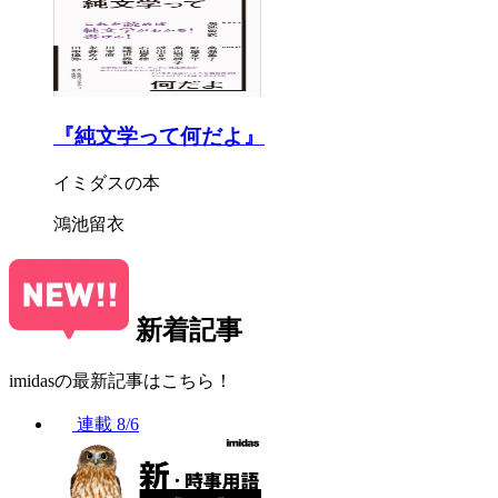
『純文学って何だよ』
イミダスの本
鴻池留衣
新着記事
imidasの最新記事はこちら！
連載
8/6