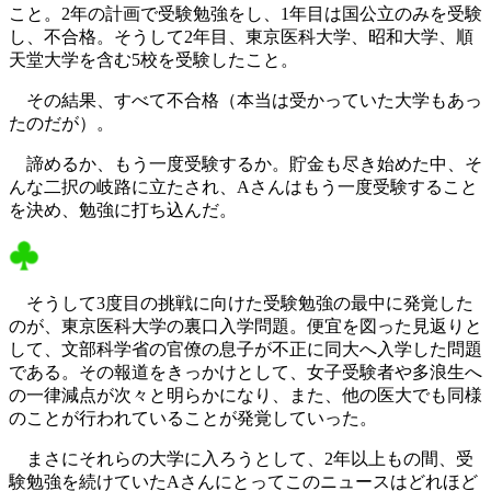
こと。2年の計画で受験勉強をし、1年目は国公立のみを受験
し、不合格。そうして2年目、東京医科大学、昭和大学、順
天堂大学を含む5校を受験したこと。
その結果、すべて不合格（本当は受かっていた大学もあっ
たのだが）。
諦めるか、もう一度受験するか。貯金も尽き始めた中、そ
んな二択の岐路に立たされ、Aさんはもう一度受験すること
を決め、勉強に打ち込んだ。
そうして3度目の挑戦に向けた受験勉強の最中に発覚した
のが、東京医科大学の裏口入学問題。便宜を図った見返りと
して、文部科学省の官僚の息子が不正に同大へ入学した問題
である。その報道をきっかけとして、女子受験者や多浪生へ
の一律減点が次々と明らかになり、また、他の医大でも同様
のことが行われていることが発覚していった。
まさにそれらの大学に入ろうとして、2年以上もの間、受
験勉強を続けていたAさんにとってこのニュースはどれほど