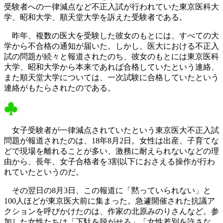
受験者への一律減点など不正入試が行われていた東京医科大
学、昭和大学、順天堂大学を訴えた受験者である。
昨年、複数の医大を受験した彼女のもとには、すべての大
学から不合格の通知が届いた。しかし、医大における不正入
試の問題が続々と報道されたのち、彼女のもとには東京医科
大学、昭和大学から本来であれば合格していたという連絡、
また順天堂大学については、一次試験に合格していたという
連絡がもたらされたのである。
女子受験者が一律減点されていたという東京医大不正入試
問題が報道されたのは、18年8月2日。女性は出産、子育てな
どで現場を離れることが多い、激務に耐えられないなどの理
由から、長年、女子合格者を3割以下におさえる操作が行わ
れていたというのだ。
その翌日の8月3日、この報道に「黙っていられない」と
100人ほどが東京医大前に集まった。急遽開催された抗議ア
クションを呼びかけたのは、作家の北原みのりさんなど。参
加した女性たちは「下駄を脱がせろ」「女性差別を許さな