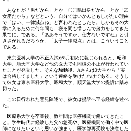
あなたが「男だから」とか「〇〇県出身だから」とか「乙
女座だから」などという、自分ではいかんともしがたい理由
で「はい、一律減点ね」と言われたとしたら。しかもその大
学に入るために何年間も、寝る間も惜しんで努力をしてきた
果てに、である。「ああそうですか、仕方ないですね」と引
きさがれるだろうか。「女子一律減点」とは、こういうこと
である。
東京医科大学の不正入試が8月初めに報じられると、昭和
大学、順天堂大学など他の医大でも同様の不正が行われてい
たことが発覚した。そんな騒動後、Aさんは3大学から「実
は合格してました」という連絡を受けたわけである。そうし
て彼女は東京医科大学、昭和大学、順天堂大学の提訴に踏み
切った。
この日行われた意見陳述で、彼女は提訴へ至る経緯を述べ
た。
医療系大学を卒業後、数年間は医療機関で働いてきたこ
と。学生時代に経験した父の急死や、医療機関で働く中で医
師になりたいという思いが強まり、医学部再受験を決意した