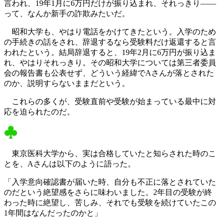
言われ、19年1月に6万円だけが振り込まれ、それっきり――
って、なんか新手の詐欺みたいだ。
昭和大学も、やはり電話をかけてきたという。入学のため
の手続きの話をされ、辞退するなら受験料だけ返還すると言
われたという。結局辞退すると、19年2月に6万円が振り込ま
れ、やはりそれっきり。その昭和大学については第三者委員
会の報告書も公表せず、どういう経緯でAさんが落とされた
のか、説明すらないままだという。
これらの多くが、受験直前や受験が始まっている最中に対
応を迫られたのだ。
東京医科大学から、実は合格していたと知らされた時のこ
とを、Aさんは以下のように語った。
「入学意向確認書が届いた時、自分も不正に落とされていた
のだという絶望感をさらに味わいました。2年目の受験が終
わった時に絶望し、苦しみ、それでも受験を続けていたこの
1年間はなんだったのかと」