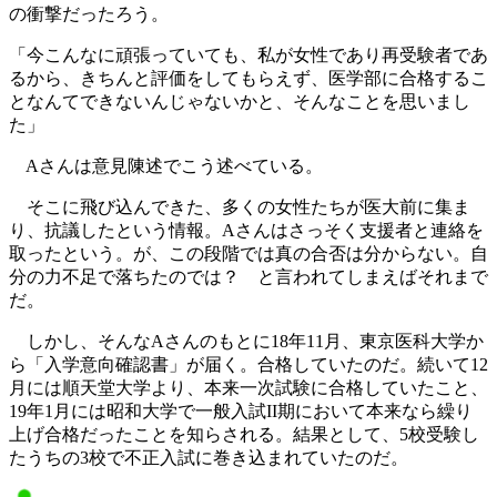
の衝撃だったろう。
「今こんなに頑張っていても、私が女性であり再受験者であ
るから、きちんと評価をしてもらえず、医学部に合格するこ
となんてできないんじゃないかと、そんなことを思いまし
た」
Aさんは意見陳述でこう述べている。
そこに飛び込んできた、多くの女性たちが医大前に集ま
り、抗議したという情報。Aさんはさっそく支援者と連絡を
取ったという。が、この段階では真の合否は分からない。自
分の力不足で落ちたのでは？ と言われてしまえばそれまで
だ。
しかし、そんなAさんのもとに18年11月、東京医科大学か
ら「入学意向確認書」が届く。合格していたのだ。続いて12
月には順天堂大学より、本来一次試験に合格していたこと、
19年1月には昭和大学で一般入試II期において本来なら繰り
上げ合格だったことを知らされる。結果として、5校受験し
たうちの3校で不正入試に巻き込まれていたのだ。