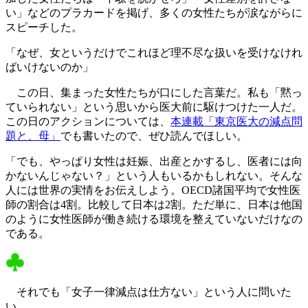
い」などのプラカードを掲げ、多くの女性たちが涙ながらに
スピーチした。
「なぜ、女というだけでこれほど理不尽な扱いを受けなけれ
ばいけないのか」
この日、集まった女性たちが口にした言葉だ。私も「黙っ
ていられない」という思いから医大前に駆けつけた一人だ。
この日のアクションについては、
本連載「東京医大の減点問
題と、母」
でも書いたので、ぜひ読んでほしい。
「でも、やっぱり女性は妊娠、出産とかするし、医者には向
かないんじゃない？」という人もいるかもしれない。そんな
人には世界の実情をお伝えしよう。OECD諸国平均で女性医
師の割合は4割。比較して日本は2割。ただ単に、日本は他国
のように女性医師が働き続ける環境を整えていないだけなの
である。
それでも「女子一律減点は仕方ない」という人に問いた
い。