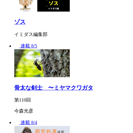
ゾス
イミダス編集部
連載
8/5
骨太な剣士 〜ミヤマクワガタ
第110回
今森光彦
連載
8/4