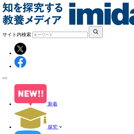
サイト内検索
新着
探究