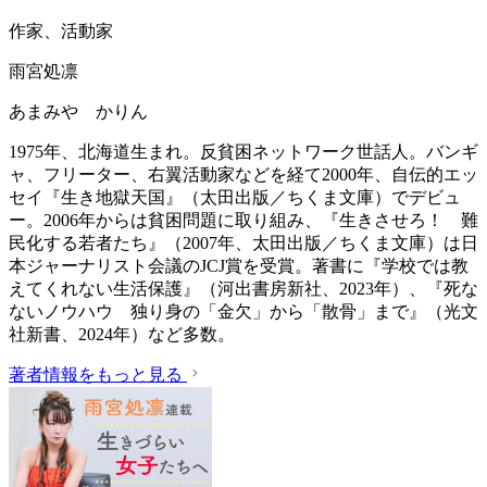
作家、活動家
雨宮処凛
あまみや かりん
1975年、北海道生まれ。反貧困ネットワーク世話人。バンギ
ャ、フリーター、右翼活動家などを経て2000年、自伝的エッ
セイ『生き地獄天国』（太田出版／ちくま文庫）でデビュ
ー。2006年からは貧困問題に取り組み、『生きさせろ！ 難
民化する若者たち』（2007年、太田出版／ちくま文庫）は日
本ジャーナリスト会議のJCJ賞を受賞。著書に『学校では教
えてくれない生活保護』（‎河出書房新社、2023年）、『死な
ないノウハウ 独り身の「金欠」から「散骨」まで』（光文
社新書、2024年）など多数。
著者情報をもっと見る