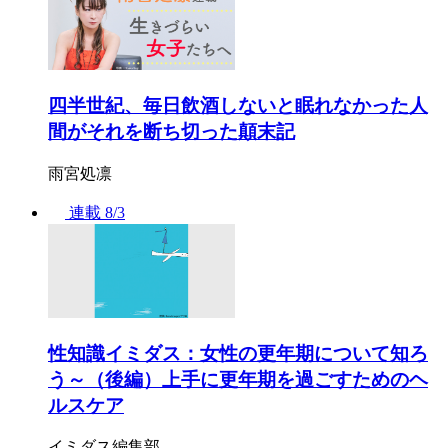
四半世紀、毎日飲酒しないと眠れなかった人
間がそれを断ち切った顛末記
雨宮処凛
連載
8/3
性知識イミダス：女性の更年期について知ろ
う～（後編）上手に更年期を過ごすためのヘ
ルスケア
イミダス編集部