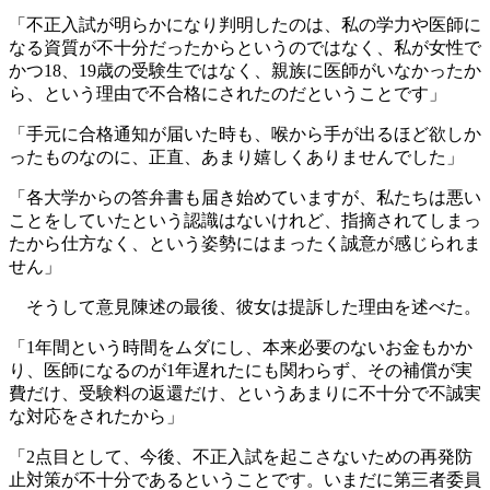
「不正入試が明らかになり判明したのは、私の学力や医師に
なる資質が不十分だったからというのではなく、私が女性で
かつ18、19歳の受験生ではなく、親族に医師がいなかったか
ら、という理由で不合格にされたのだということです」
「手元に合格通知が届いた時も、喉から手が出るほど欲しか
ったものなのに、正直、あまり嬉しくありませんでした」
「各大学からの答弁書も届き始めていますが、私たちは悪い
ことをしていたという認識はないけれど、指摘されてしまっ
たから仕方なく、という姿勢にはまったく誠意が感じられま
せん」
そうして意見陳述の最後、彼女は提訴した理由を述べた。
「1年間という時間をムダにし、本来必要のないお金もかか
り、医師になるのが1年遅れたにも関わらず、その補償が実
費だけ、受験料の返還だけ、というあまりに不十分で不誠実
な対応をされたから」
「2点目として、今後、不正入試を起こさないための再発防
止対策が不十分であるということです。いまだに第三者委員