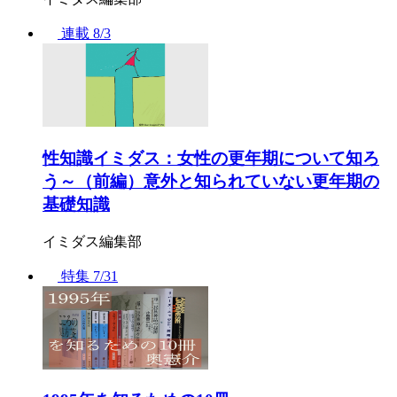
連載
8/3
性知識イミダス：女性の更年期について知ろ
う～（前編）意外と知られていない更年期の
基礎知識
イミダス編集部
特集
7/31