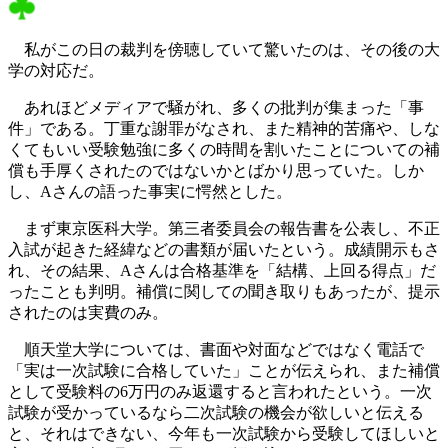
私がこの日の裁判を傍聴していて驚いたのは、その後の大
学の対応だ。
あれほどメディアで騒がれ、多くの批判が集まった「事
件」である。丁重な謝罪がなされ、また精神的苦痛や、しな
くてもいい受験勉強に多くの時間を割いたことについての補
償も手厚くされたのではないかとばかり思っていた。しか
し、Aさんの語った事実に愕然とした。
まず東京医科大学。第三者委員会の報告書を公表し、不正
入試が起きた経緯などの書類が届いたという。成績開示もさ
れ、その結果、Aさんは合格基準を「結構、上回る得点」だ
ったことも判明。補償に関しての聞き取りもあったが、提示
されたのは実費のみ。
順天堂大学については、書面や対面などではなく電話で
「実は一次試験に合格していた」ことが伝えられ、また補償
として受験料の6万円のみ返還すると言われたという。一次
試験が受かっているなら二次試験の機会が欲しいと伝える
と、それはできない、今年も一次試験から受験してほしいと