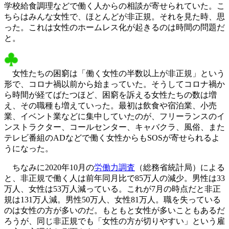
学校給食調理などで働く人からの相談が寄せられていた。こ
ちらはみんな女性で、ほとんどが非正規。それを見た時、思
った。これは女性のホームレス化が起きるのは時間の問題だ
と。
女性たちの困窮は「働く女性の半数以上が非正規」という
形で、コロナ禍以前から始まっていた。そうしてコロナ禍か
ら時間が経てばたつほど、困窮を訴える女性たちの数は増
え、その職種も増えていった。最初は飲食や宿泊業、小売
業、イベント業などに集中していたのが、フリーランスのイ
ンストラクター、コールセンター、キャバクラ、風俗、また
テレビ番組のADなどで働く女性からもSOSが寄せられるよ
うになった。
ちなみに2020年10月の
労働力調査
（総務省統計局）による
と、非正規で働く人は前年同月比で85万人の減少。男性は33
万人、女性は53万人減っている。これが7月の時点だと非正
規は131万人減。男性50万人、女性81万人。職を失っている
のは女性の方が多いのだ。もともと女性が多いこともあるだ
ろうが、同じ非正規でも「女性の方が切りやすい」という雇