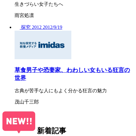
生きづらい女子たちへ
雨宮処凛
探究
2012
2012/
9/19
草食男子や恐妻家、わわしい女もいる狂言の
世界
古典が苦手な人にもよく分かる狂言の魅力
茂山千三郎
新着記事