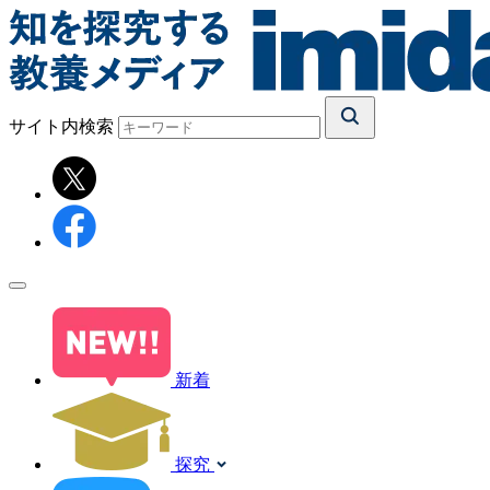
サイト内検索
新着
探究