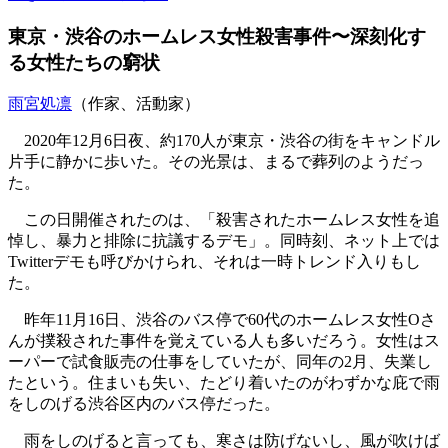
東京・渋谷のホームレス女性殺害事件〜深刻化す
る女性たちの窮状
雨宮処凛
（作家、活動家）
2020年12月6日夜、約170人が東京・渋谷の街をキャンドル
片手に静かに歩いた。その光景は、まるで葬列のようだっ
た。
この日開催されたのは、「殺害されたホームレス女性を追
悼し、暴力と排除に抗議するデモ」。同時刻、ネット上では
Twitterデモも呼びかけられ、それは一時トレンド入りもし
た。
昨年11月16日、渋谷のバス停で60代のホームレス女性Oさ
んが撲殺された事件を覚えている人も多いだろう。女性はス
ーパーで試食販売の仕事をしていたが、同年の2月、失業し
たという。住まいも失い、たどり着いたのがわずかな庇で雨
をしのげる渋谷区内のバス停だった。
雨をしのげると言っても、寒さは防げないし、風が吹けば