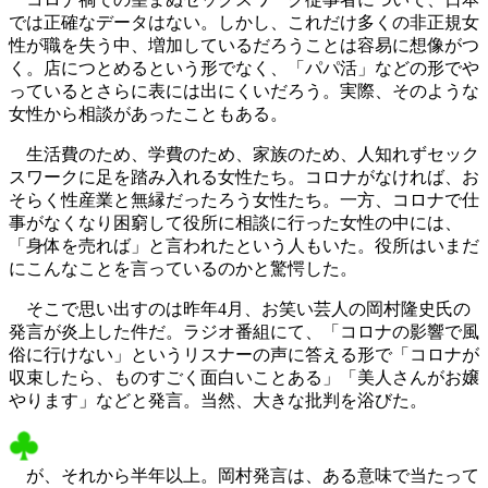
では正確なデータはない。しかし、これだけ多くの非正規女
性が職を失う中、増加しているだろうことは容易に想像がつ
く。店につとめるという形でなく、「パパ活」などの形でや
っているとさらに表には出にくいだろう。実際、そのような
女性から相談があったこともある。
生活費のため、学費のため、家族のため、人知れずセック
スワークに足を踏み入れる女性たち。コロナがなければ、お
そらく性産業と無縁だったろう女性たち。一方、コロナで仕
事がなくなり困窮して役所に相談に行った女性の中には、
「身体を売れば」と言われたという人もいた。役所はいまだ
にこんなことを言っているのかと驚愕した。
そこで思い出すのは昨年4月、お笑い芸人の岡村隆史氏の
発言が炎上した件だ。ラジオ番組にて、「コロナの影響で風
俗に行けない」というリスナーの声に答える形で「コロナが
収束したら、ものすごく面白いことある」「美人さんがお嬢
やります」などと発言。当然、大きな批判を浴びた。
が、それから半年以上。岡村発言は、ある意味で当たって