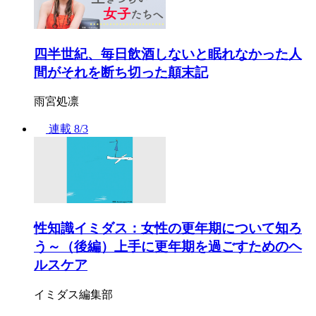
四半世紀、毎日飲酒しないと眠れなかった人
間がそれを断ち切った顛末記
雨宮処凛
連載
8/3
性知識イミダス：女性の更年期について知ろ
う～（後編）上手に更年期を過ごすためのヘ
ルスケア
イミダス編集部