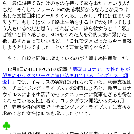
ら「最低限持てるだけのものを持って家を出た」という人た
ちだ。そうしてフリーWi-Fiのある場所からなんとか見つけ
出した支援団体にメールをくれる。しかし、中には住まいを
失う前、もしくは失って路上生活をする中で命を絶ってしま
う人もいるのだと思う。それほどに、彼ら彼女らと「自殺」
は近いと日々感じる。SOSをくれた人を公的支援に繋げた
後、必ずと言っていいほど、「これでダメだったら今日自殺
しようと思ってました」という言葉を聞くからだ。
さて、自殺と同時に増えているのが「望まぬ性産業」だ。
12月8日のHUFFPOSTの記事「
新型コロナで、女性たちが
望まぬセックスワークに追い込まれている 【イギリス・調
査】
」では、イギリスの実態に触れられている。慈善支援団
体「チェンジング・ライブス」の調査によると、新型コロナ
ウイルスによる生活苦でセックスワークに従事せざるを得な
くなっている女性は増え、ロックダウン開始からの4カ月
で、売春や性的搾取で「チェンジング・ライブス」に支援を
求めてきた女性は83％も増加したという。
コロナ禍での望まぬセックスワーク従事者について、日本