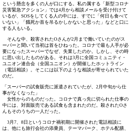
という懸念を多くの人が口にする。私の属する「新型コロナ
災害緊急アクション」では4月から相談メールを受け付けて
いるが、SOSをしてくる人の中には、すでに「何日も食べて
いない」「餓死か首を吊るかしかないと思った」などと口に
する人もいる。
そんな中、殺害されたOさんが2月まで働いていたのがス
ーパーと聞いて当初は首をひねった。コロナで最も人手が必
要になったスーパーでなぜ、失業したのか。しかし、その時
に思い出したものがある。それは3月に全国コミュニティ・
ユニオン連合会（全国ユニオン）が開催したホットライン
（電話相談）。そこには以下のような相談が寄せられていた
のだ。
「スーパーの試食販売に派遣されていたが、2月中旬から仕
事がなくなった」
女性からのものだった。コロナで真っ先に切られた仕事の
中には、対面販売である試食も含まれたのだ。殺されたOさ
んもそのうちの一人だった。
3月7、8日というコロナ禍初期に開催された電話相談に
は、他にも旅行会社の添乗員、テーマパーク、ホテル配膳、