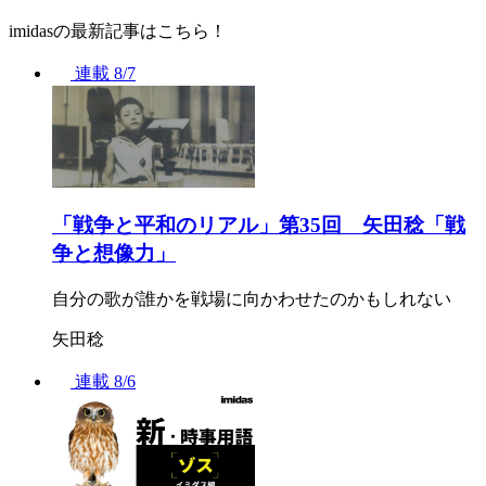
imidasの最新記事はこちら！
連載
8/7
「戦争と平和のリアル」第35回 矢田稔「戦
争と想像力」
自分の歌が誰かを戦場に向かわせたのかもしれない
矢田稔
連載
8/6