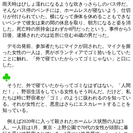
雨天時はびしょ濡れになるような吹きっさらしのバス停だ。
そんなバス停のベンチには、ホームレスが寝ないよう、仕切
りが付けられていた。横になって身体を休めることもできな
いベンチで彼女は束の間の休息を取り、朝方になると姿を消
した。死亡時の所持金はわずか8円だったという。事件から5
日後、逮捕されたのは近所に住む46歳の男だった。
デモ出発前、参加者たちにマイクが回された。マイクを握
った女性の一人は、男がボランティアでゴミ拾いをしていた
ことに触れ、「外で寝ていたからってゴミじゃない」と口に
した。
そうだ、外で寝ていたからってゴミなはずはない。「人間
だ！」。野宿生活をしている女性もそう叫んだ。だけど、私
たちは時に野宿者が「ゴミ」のように扱われるのを知ってい
る。それが女性だと、悪意はさらにエスカレートすることを
知っている。
例えば2020年に入って殺されたホームレス状態の人は3
人。一人目は1月、東京・上野公園で70代の女性が頭部に暴