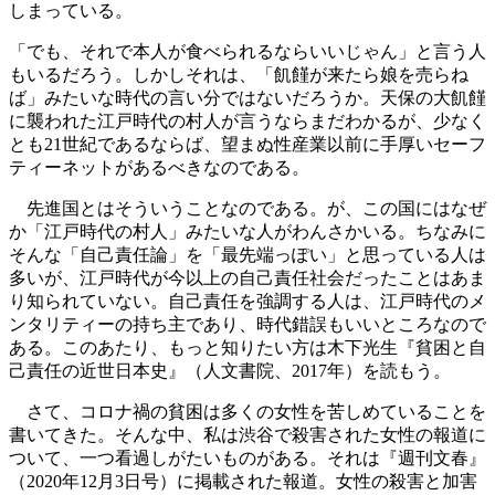
しまっている。
「でも、それで本人が食べられるならいいじゃん」と言う人
もいるだろう。しかしそれは、「飢饉が来たら娘を売らね
ば」みたいな時代の言い分ではないだろうか。天保の大飢饉
に襲われた江戸時代の村人が言うならまだわかるが、少なく
とも21世紀であるならば、望まぬ性産業以前に手厚いセーフ
ティーネットがあるべきなのである。
先進国とはそういうことなのである。が、この国にはなぜ
か「江戸時代の村人」みたいな人がわんさかいる。ちなみに
そんな「自己責任論」を「最先端っぽい」と思っている人は
多いが、江戸時代が今以上の自己責任社会だったことはあま
り知られていない。自己責任を強調する人は、江戸時代のメ
ンタリティーの持ち主であり、時代錯誤もいいところなので
ある。このあたり、もっと知りたい方は木下光生『貧困と自
己責任の近世日本史』（人文書院、2017年）を読もう。
さて、コロナ禍の貧困は多くの女性を苦しめていることを
書いてきた。そんな中、私は渋谷で殺害された女性の報道に
ついて、一つ看過しがたいものがある。それは『週刊文春』
（2020年12月3日号）に掲載された報道。女性の殺害と加害