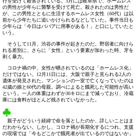
行を受けて殺害されている。3月には岐阜県で、ホームレス
の男性が少年らに襲撃を受けて死亡。殺されたのは男性だ
が、この男性とともに生活するホームレス女性（60代）は以
前から少年たちに追いかけられるなどしていた。事件当日も
少年らは「今日はババアに用事がある！」と口にしていたと
いう。
そうして11月、渋谷の事件が起きたのだ。野宿者に向けら
れる差別に、さらに「女性」という要素が加わった時、牙を
剥く暴力。
コロナ禍の中、女性が晒されているのは「ホームレス化」
だけではない。12月11日には、大阪で親子と見られる2人の
遺体が発見された。マンションの一室で亡くなっていたのは
42歳の娘と60代の母親。調べによると餓死した可能性が高い
という。一人の体重はわずか30キロにまで減っており、冷蔵
庫には食料がほとんど残されていなかった。
親子がどういう経緯で命を落としたのか、詳しいことはま
だわからない。しかし、コロナ禍が長期化するにつれ、支援
の現場では「今もどこかで餓死者が出ているのではないか」