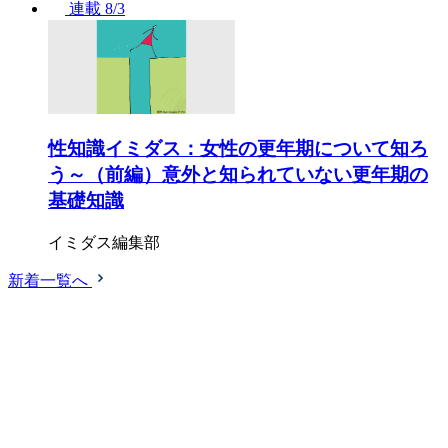
連載
8/3
性知識イミダス：女性の更年期について知ろ
う～（前編）意外と知られていない更年期の
基礎知識
イミダス編集部
新着一覧へ