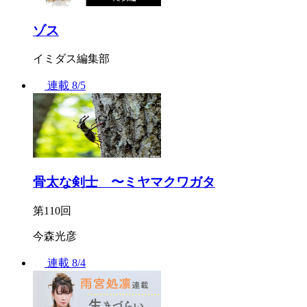
ゾス
イミダス編集部
連載
8/5
骨太な剣士 〜ミヤマクワガタ
第110回
今森光彦
連載
8/4