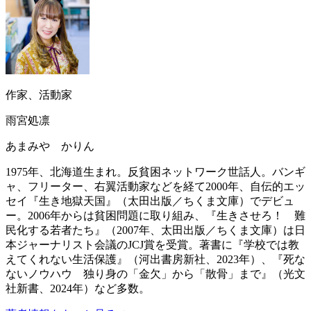
作家、活動家
雨宮処凛
あまみや かりん
1975年、北海道生まれ。反貧困ネットワーク世話人。バンギ
ャ、フリーター、右翼活動家などを経て2000年、自伝的エッ
セイ『生き地獄天国』（太田出版／ちくま文庫）でデビュ
ー。2006年からは貧困問題に取り組み、『生きさせろ！ 難
民化する若者たち』（2007年、太田出版／ちくま文庫）は日
本ジャーナリスト会議のJCJ賞を受賞。著書に『学校では教
えてくれない生活保護』（‎河出書房新社、2023年）、『死な
ないノウハウ 独り身の「金欠」から「散骨」まで』（光文
社新書、2024年）など多数。