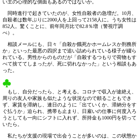
い主の心理的な側面もあるのではないか。
同時進行で起きていたのが、女性自殺者の急増だ。10月、
自殺者は数年ぶりに2000人を上回って2158人に。うち女性は
852人。驚くことに、前年同月比で82.8％増（警視庁調
べ）。
相談メールにも、日々「自殺か餓死かホームレスか刑務所
か」といった最悪の四択まで追い詰められている様子が綴ら
れている。男性からのものだが「自殺するつもりで荷物もす
べて捨ててしまったが、死に切れなかった」という相談もあ
った。
もし、自分だったら、と考える。コロナで収入が途絶え、
周りの友人や家族も似たような状況なので頼ることもでき
ず、家賃を滞納し、連日のように「出ていくか、滞納分をす
ぐ払うか」迫られ、携帯も止まり、日雇いの仕事に何度入ろ
うとしても一向にシフトに入れず、所持金も1000円を切って
いたら。
私たちが支援の現場で出会うことが多いのは、この状態か