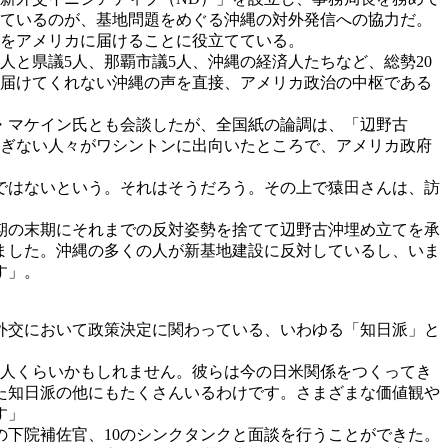
れているのが、基地問題をめぐる沖縄の対外発信への協力だ。
声をアメリカに届けることに役立てている。
人と県議5人、那覇市議5人、沖縄の経済人たちなど、総勢20
が届けてくれない沖縄の声を直接、アメリカ政治の中枢である
・マケイン氏とも会談したが、全国紙の論調は、「辺野古
すぎない人々がワシントンに出向いたところで、アメリカ政府
ではないという。それはそうだろう。その上で猿田さんは、訪
期の末期にそれまでの反対姿勢を捨てて辺野古沖埋め立てを承
ました。沖縄の多くの人が新基地建設に反対しているし、いま
す」。
外交において政策決定に関わっている、いわゆる「知日派」と
5人くらいかもしれません。彼らは今の日米関係をつくってき
た知日派の他にもたくさんいるわけです。さまざまな価値観や
す」
の下院補佐官、10のシンクタンクと面談を行うことができた。