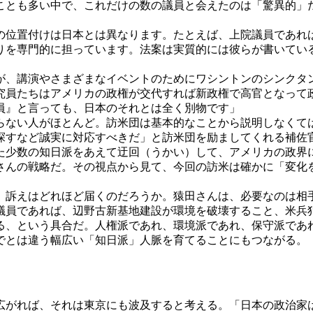
ことも多い中で、これだけの数の議員と会えたのは「驚異的」
の位置付けは日本とは異なります。たとえば、上院議員であれば
りを専門的に担っています。法案は実質的には彼らが書いてい
が、講演やさまざまなイベントのためにワシントンのシンクタ
究員たちはアメリカの政権が交代すれば新政権で高官となって
員』と言っても、日本のそれとは全く別物です」
ない人がほとんど。訪米団は基本的なことから説明しなくて
探すなど誠実に対応すべきだ」と訪米団を励ましてくれる補佐
少数の知日派をあえて迂回（うかい）して、アメリカの政界
さんの戦略だ。その視点から見て、今回の訪米は確かに「変化
訴えはどれほど届くのだろうか。猿田さんは、必要なのは相
議員であれば、辺野古新基地建設が環境を破壊すること、米兵
る、という具合だ。人権派であれ、環境派であれ、保守派であ
でとは違う幅広い「知日派」人脈を育てることにもつながる。
がれば、それは東京にも波及すると考える。「日本の政治家