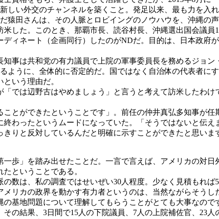
ぶ新しい外交のチャンネルを築くこと。発足以来、最も力を入
んだ猿田さんは、その人脈とロビイングのノウハウを、沖縄の
訪米した。このとき、那覇市長、読谷村長、沖縄選出国会議員1
ーディネート（企画同行）したのがNDだ。目的は、日本政府
知事は共和党の有力議員で上院の軍事委員長を務めるジョン
れるように、全体的に否定的だ。国ではなく自治体の代表者に
いという理由だ。
「では辺野古はやめましょう」と言うと考えて訪米したわけ
ることができたということです」。前任の仲井真弘多知事が任
に終わったというムードになっていた。「そうではないと伝え
っきりと反対しているんだと明確に示すことができたと思いま
一歩」を踏み出せたことだ。一言で言えば、アメリカの対日
れたということである。
の数は、私の調査ではせいぜい30人程度。少なく見積もれば
アメリカの政界を動かす有力者というのは、当然ながらそうし
縄の基地問題について理解してもらうことがとても大事なので
その結果、3日間で15人の下院議員、7人の上院補佐官、23人