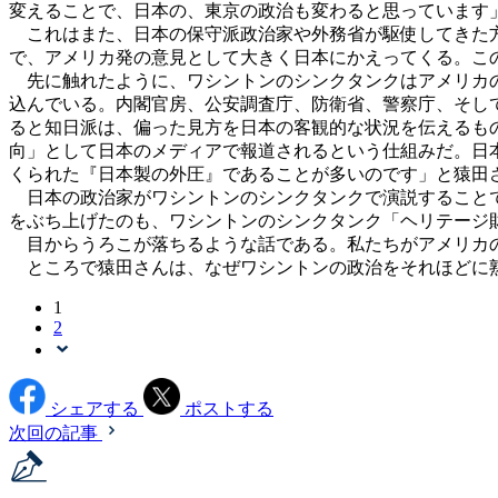
変えることで、日本の、東京の政治も変わると思っています
これはまた、日本の保守派政治家や外務省が駆使してきた方
で、アメリカ発の意見として大きく日本にかえってくる。こ
先に触れたように、ワシントンのシンクタンクはアメリカの
込んでいる。内閣官房、公安調査庁、防衛省、警察庁、そして
ると知日派は、偏った見方を日本の客観的な状況を伝えるも
向」として日本のメディアで報道されるという仕組みだ。日
くられた『日本製の外圧』であることが多いのです」と猿田
日本の政治家がワシントンのシンクタンクで演説することで
をぶち上げたのも、ワシントンのシンクタンク「ヘリテージ
目からうろこが落ちるような話である。私たちがアメリカの
ところで猿田さんは、なぜワシントンの政治をそれほどに
1
2
シェアする
ポストする
次回の記事