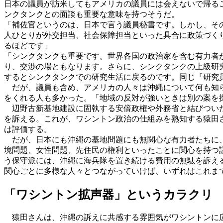
日本の議員が訪米してもアメリカの議員には会えないで帰る
ンクタンクとの面談も重要な意味を持つそうだ。
「補佐官というのは、日本で言う議員秘書です。しかし、そ
人ひとりが外交担当、社会保障担当といった具合に政策づく
るほどです」
「シンクタンクも重要です。世界各国の政治家を含む有力者
り、交渉の場ともなります。さらに、シンクタンクの上級研
するとシンクタンクでの研究生活に戻るのです。同じ『研究
だが、議員も含め、アメリカの人々は沖縄について何も知ら
をくれる人も多かった。「地域の反対が強いときは別の案を
辺野古新基地建設に固執する安倍政権や外務省と結びついた
を訴える。これが、ワシントン政治の仕組みを熟知する猿田
は評価する。
だが、日本にも沖縄の基地問題にも無関心な有力者たちに、
境問題、女性問題、先住民の権利といったことに関心を持つ
う保守派には、沖縄に海兵隊を置き続ける費用の無駄を訴え
関心ごとに多様な人々とつながっていけば、いずれはこれま
「ワシントン拡声器」というカラクリ
猿田さんは、沖縄の訴えに共感する雰囲気がワシントンに広