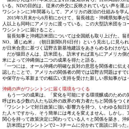
いる。NDの目的は、従来の外交に反映されていない声を運
ワシントンに3年間暮らして、アメリカの政治の仕組みを学
2015年5月末から6月初にかけて、翁長雄志・沖縄県知事が
人以上も同時にアメリカに渡っている。この大型訪米団をコ
ワシントンに届けること。
翁長知事と沖縄訪米団については全国紙も取り上げた。翁長
NO、通じぬ米」（朝日新聞6月6日付）という見出しに見ら
が日米合意に基づく辺野古新基地建設をあきらめるわけがな
だが猿田さんは、訪米団も、訪米すれば直ちにアメリカ側が
米によって沖縄側は二つの成果を得たと語る。
「一つには、オール沖縄の明確な反対の意思を関係者に伝え
認したことで、アメリカの関係者の間では辺野古問題はすで
や保守から革新までの幅広い支持を受けた新しい県知事がは
沖縄の声がワシントンに届く環境をつくる
もう一つの成果は、「変化を可能にする環境醸成のための第
呼ばれる少数の人たち以外の政界の有力者たちと関係をつく
「ワシントンで対日政策に強い影響力を持つ、いわゆる知日派
た人々ですから、そう簡単には考えを変えません。しかし、
関心を持って政策決定に関わっている人々と関係を築き、沖
訪米団はワシントンで2～3チームに分かれて面談に回った。