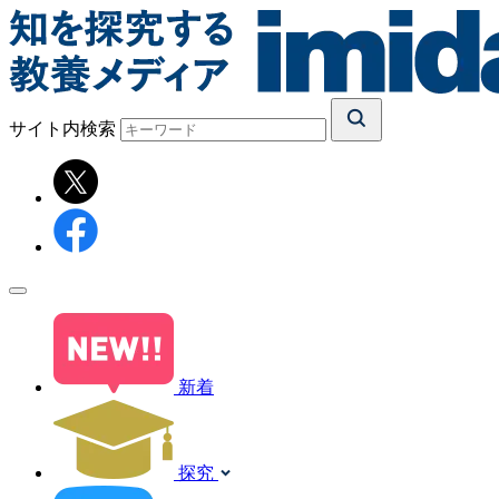
サイト内検索
新着
探究