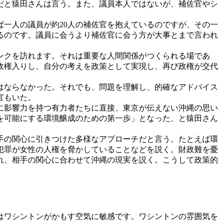
だと猿田さんは言う。また、議員本人ではないが、補佐官やシ
一人の議員が約20人の補佐官を抱えているのですが、その一
るのです。議員に会うより補佐官に会う方が大事とまで言われ
ンクを訪れます。それは重要な人間関係がつくられる場であ
政権入りし、自分の考えを政策として実現し、再び政権が交代
はならなかった。それでも、問題を理解し、的確なアドバイス
官もいた。
に影響力を持つ有力者たちに直接、東京が伝えない沖縄の思い
を可能にする環境醸成のための第一歩」となった、と猿田さん
手の関心に引きつけた多様なアプローチだと言う。たとえば環
犯罪が女性の人権を脅かしていることなどを説く。財政難を憂
れ、相手の関心に合わせて沖縄の現実を説く。こうして政策的
はワシントンがかもす空気に敏感です。ワシントンの雰囲気を