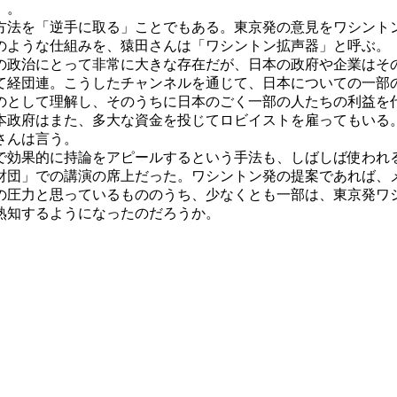
」。
法を「逆手に取る」ことでもある。東京発の意見をワシント
のような仕組みを、猿田さんは「ワシントン拡声器」と呼ぶ。
政治にとって非常に大きな存在だが、日本の政府や企業はそ
経団連。こうしたチャンネルを通じて、日本についての一部の
のとして理解し、そのうちに日本のごく一部の人たちの利益を
本政府はまた、多大な資金を投じてロビイストを雇ってもいる
さんは言う。
効果的に持論をアピールするという手法も、しばしば使われる
財団」での講演の席上だった。ワシントン発の提案であれば、
圧力と思っているもののうち、少なくとも一部は、東京発ワ
熟知するようになったのだろうか。