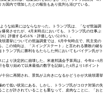
リカ国内で増加したとの報告もあり批判も浴びている。
ような結果にはならなかった。トランプ氏は、「なぜ世論調
を爆発させたが、4月末時点においても、トランプ氏の仕事ぶ
 4/26］評価する45.6％・評価しない52.0％）。
領選挙についての世論調査では、6月中旬時点で、民主党の
られている。この傾向は、「スイングステート」と言われる勝敗の鍵を
ではトランプ氏に勝利をもたらした州においてもバイデン氏がト
により決定的に崩壊した。米連邦議会予算局は、今年4～6月
に統計を取り始めて以来最低の数字を記録した4月より1ポイント
が十分に再開され、景気が上向きになるかどうかが大統領選挙
極めて低い状況にある。しかし、トランプ氏がコロナ対策の失
ることが許されていることも重なって、皮肉なことに、「おと