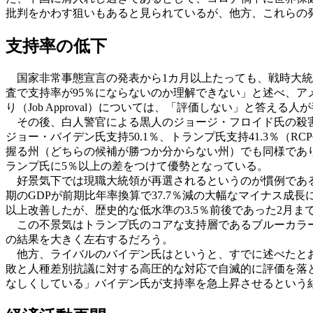
批判をかわす狙いもあると見られているが、他方、これらの
支持率の低下
国家非常事態宣言の発表から1カ月以上たっても、戦時大統
査で支持率が95％にならないのか理解できない」と述べ、ア
り（Job Approval）については、「評価しない」と答える人が半数を超
その後、白人警官による黒人のジョージ・フロイド氏の殺害
ジョー・バイデン氏支持50.1％、トランプ氏支持41.3％（R
握る州（どちらの候補が勝つか分からない州）でも同様であり
ランプ氏に5％以上の差をつけて優勢となっている。
好景気下では現職大統領が再選されるというのが慣例である
期のGDPが前期比年率換算で37.7％減の大幅なマイナス成長
以上改善したが、歴史的な低水準の3.5％前後であった2月
この不景気はトランプ氏のコアな支持層であるブルーカラー
の結果を大きく左右するだろう。
他方、ライバルのバイデン氏はというと、すでに述べたとお
敗と人種差別抗議に対する高圧的な対応で自滅的に評価を落
なしくしている」バイデン氏が支持率を急上昇させるという