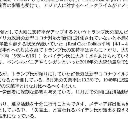
発言の影響も受けて、アジア人に対するヘイトクライムがアメ
領として大幅に支持率がアップするというトランプ氏の望んだ
メリカ政府の新型コロナ対応が適切に評価されていないと不満
える状況が続いていた（Real Clear Politics平均［4/1 –
事件への対応を経てトランプ氏の支持率はさらに下がり、大統
CP平均［5/28 – 6/16］）とバイデン氏に大きく水をあけ
、ペンシルバニアやミシガンといった2016年の大統領選挙
が、トランプ氏が頼りにしていた好景気は新型コロナウイルス
になると予測している。5月末の失業率は13.3％で、1948年
までの失業率とはなお比べるべくもない。
労働者に深刻な影響を与えている。11月までの間に経済活動
り、選挙活動を十分に行うこともできず、メディア露出度も
としている中、「失言王」と言われるバイデン氏が露出を控え
結果になっている。