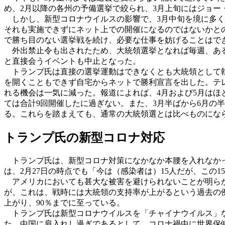
め、2月以降の各州の予備選挙で絞られ、3月上旬にはジョ
しかし、新型コロナウイルスの影響で、3月中旬を境に多く
それも実施できずにネット上での開催になるのではないかと
で勝ち目のない選挙戦を続け、必要な仕事を妨げることはでき
外出禁止令も出されたため、大統領選挙となれば毎週、ある
と直接会うイベントも中止となった。
トランプ氏は直接の選挙運動はできなくとも大統領として執
を開くこともできず自宅からネットで勝利宣言を出した。テ
れる機会は一気に減った。報道によれば、4月および5月はほ
ては合計9回開催したに過ぎない。また、3月半ばから6月の
る。これらを踏まえても、通常の大統領選とは比べものにな
トランプ氏の新型コロナ対応
トランプ氏は、新型コロナ対策になかなか本腰を入れなかっ
は、2月27日の時点でも「今は（感染者は）15人だが、この
アメリカにおいても甚大な被害を避けられないことが明らか
が、これは、戦時には大統領の支持率が上がるという過去の例に
上がり、90％までに至っている。
トランプ氏は新型コロナウイルスを「チャイナウイルス」な
た、中国に肩入れし過ぎであるとして、コロナ禍中に世界保