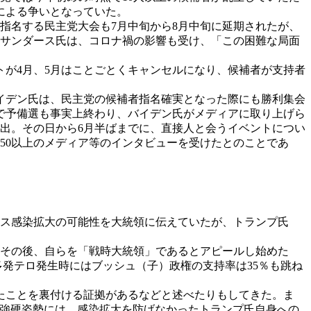
による争いとなっていた。
指名する民主党大会も7月中旬から8月中旬に延期されたが、
たサンダース氏は、コロナ禍の影響も受け、「この困難な局面
が4月、5月はことごとくキャンセルになり、候補者が支持者
イデン氏は、民主党の候補者指名確実となった際にも勝利集会
で予備選も事実上終わり、バイデン氏がメディアに取り上げら
外出。その日から6月半ばまでに、直接人と会うイベントについ
、50以上のメディア等のインタビューを受けたとのことであ
ス感染拡大の可能性を大統領に伝えていたが、トランプ氏
。その後、自らを「戦時大統領」であるとアピールし始めた
多発テロ発生時にはブッシュ（子）政権の支持率は35％も跳ね
たことを裏付ける証拠があるなどと述べたりもしてきた。ま
国強硬姿勢には、感染拡大を防げなかったトランプ氏自身への