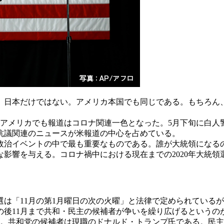
日本だけではない。アメリカ本国でも同じである。もちろん、
りアメリカでも報道はコロナ関連一色となった。5月下旬に白
抗議関連のニュースが米報道の中心を占めている。
政治イベントの中で最も重要なものである。誰が大統領になる
影響を与える。コロナ禍中における現在までの2020年大統
は「11月の第1月曜日の次の火曜」と法律で定められているが
後11月まで共和・民主の候補者が争いを繰り広げるというの
。共和党の候補者は現職のドナルド・トランプ氏である。民主