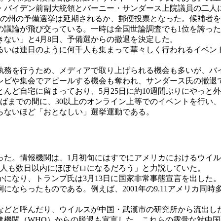
ー・バイデン前副大統領とバーニー・サンダース上院議員の二人
の州の予備選挙は延期されるか、郵便投票となった。候補者を
の議論が飛び交っている。一時は全国世論調査でも1位を誇っ
ない」と4月8日、予備選からの撤退を決定した。
いは連日のように何千人も集まって華々しく行われるイベント
務を行うため、メディアで取り上げられる機会も多いが、バ
レビや集会でアピールする機会も奪われ、サンダース氏の撤退
とんど自宅に留まっており、5月25日に約10週間ぶりにやっと
半ばまでの間に、30以上のオンライン上等でのイベントを行い
らないほど「おとなしい」選挙運動である。
た。情報機関は、1月初旬にはすでにアメリカにおけるウイル
15人も数日以内にほぼゼロになるだろう」と力説していた。
になり、トランプ氏は3月13日に国家非常事態宣言を出した
ならったものである。例えば、2001年の9.11アメリカ同時
どと呼んだり、ウイルスが中国・武漢市の研究所から流出し
健機関（WHO）からの脱退も宣言した。これらの露骨な対中