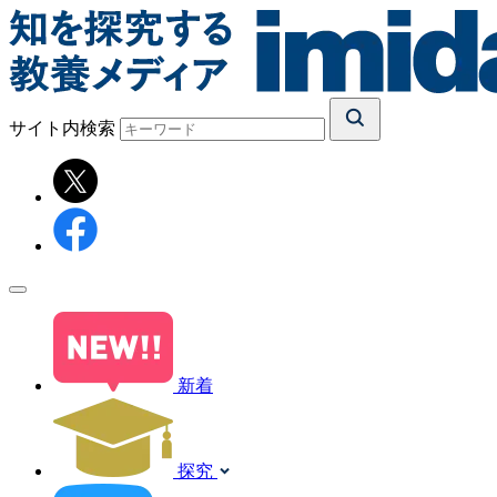
サイト内検索
新着
探究