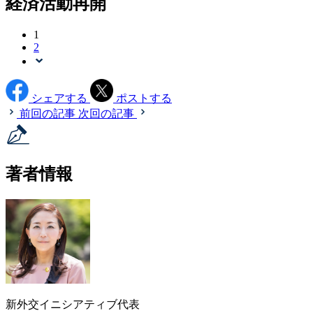
経済活動再開
1
2
シェアする
ポストする
前回の記事
次回の記事
著者情報
新外交イニシアティブ代表