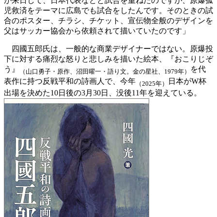
が来日して、日本代表などと試合を重ねたのですが、原爆孤
児救済をテーマに広島でも試合をしたんです。そのときの試
合のポスター、チラシ、チケット、宣伝物全般のデザインを
父はサッカー協会から依頼されて描いていたのです」
四國五郎氏は、一般的な商業デザイナーではない。原爆投
下に対する痛烈な怒りと悲しみを描いた絵本、『おこりじぞ
う』
を代
（山口勇子・原作、沼田曜一・語り文。金の星社、1979年）
表作に持つ反戦平和の詩画人で、今年
日本がW杯
（2025年）
出場を決めた10日後の3月30日、没後11年を迎えている。