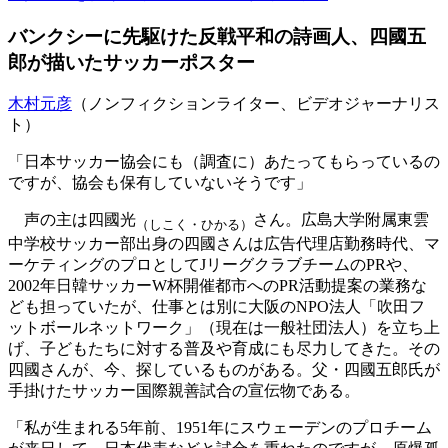
バンクシーに先駆けた反戦平和の詩画人、四國五
郎が描いたサッカーポスター
木村元彦
（ノンフィクションライター、ビデオジャーナリス
ト）
「日本サッカー協会にも（調査に）あたってもらっているの
ですが、協会も保有していないそうです」
声の主は四國光
さん。広島大学附属東雲
（しこく・ひかる）
中学校サッカー部出身の四國さんは広告代理店勤務時代、マ
ーケティングのプロとしてJリーグクラブチームのPRや、
2002年日韓サッカーW杯開催都市へのPR活動提案の業務な
ども担っていたが、仕事とは別に大阪のNPO法人「吹田フ
ットボールネットワーク」（現在は一般社団法人）を立ち上
げ、子どもたちに対する普及や育成にも尽力してきた。その
四國さんが、今、探しているものがある。父・四國五郎氏が
手掛けたサッカー国際親善試合の宣伝物である。
「私が生まれる5年前、1951年にスウェーデンのプロチーム