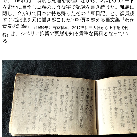
で、五郎氏は、幾度も死地を彷徨いながら、名刺大のノート
を密かに自作し豆粒のような字で記録を書き続けた。靴裏に
隠し、命がけで日本に持ち帰ったその「豆日記」と、復員後
すぐに記憶を元に描き起こした1000頁を超える画文集『わが
青春の記録』
（1950年に自家製本。2017年に三人社から上下巻で刊
は、シベリア抑留の実態を知る貴重な資料となってい
行）
る。