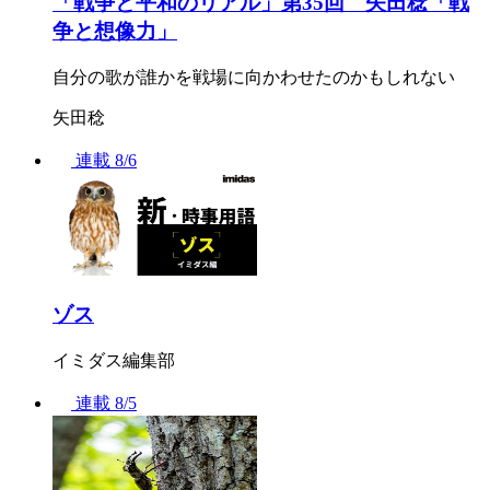
「戦争と平和のリアル」第35回 矢田稔「戦
争と想像力」
自分の歌が誰かを戦場に向かわせたのかもしれない
矢田稔
連載
8/6
ゾス
イミダス編集部
連載
8/5