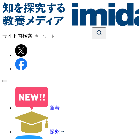
サイト内検索
新着
探究