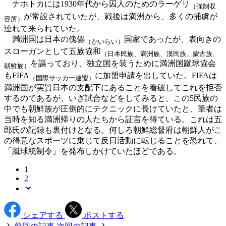
ナホトカには1930年代から囚人のためのラーゲリ
（強制収
が常設されていたが、戦後は満洲から、多くの捕虜が
容所）
連れて来られていた。
満洲国は日本の傀儡
国家であったが、表向きの
（かいらい）
スローガンとして五族協和
（日本民族、満洲族、漢民族、蒙古族、
を謳っており、独立国を装うために満洲国蹴球協会
朝鮮族）
もFIFA
に加盟申請を出していた。FIFAは
（国際サッカー連盟）
満洲国が実質日本の支配下にあることを看破してこれを拒否
するのであるが、いざ試合などをしてみると、この5民族の
中でも朝鮮族が圧倒的にテクニックに長けていたと、筆者は
当時を知る満洲帰りの人たちから証言を得ている。これは五
郎氏の記録も裏付けとなる。何しろ朝鮮総督府は朝鮮人がこ
の得意なスポーツに乗じて反日活動に転じることを恐れて、
「蹴球統制令」を発布しかけていたほどである。
1
2
シェアする
ポストする