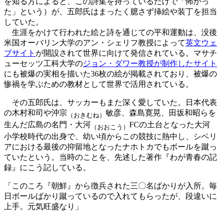
を知る方によると、この詩集を持っているだけで「怖かっ
た」という）が、五郎氏はまったく臆さず挿絵や装丁を担当
していた。
生涯をかけて行われた絵と詩を通じての平和運動は、没後
米国オーバリン大学のアン・シェリフ教授によって
英文ウェ
ブサイト
が開設されて世界に向けて発信されている。マサチ
ューセッツ工科大学の
ジョン・ダワー教授が制作したサイト
にも被爆の実相を描いた36枚の絵が掲載されており、被爆の
惨禍を学ぶための教材として世界で活用されている。
その五郎氏は、サッカーもまた深く愛していた。日本代表
の木村和司や沖宗
敏彦、森島寛晃、田坂和昭らを
（おきむね）
生んだ広島の名門・大河
FCの土台となった大河
（おおこう）
小学校時代の出身で、幼い頃からこの競技に熱中し、シベリ
アにおける最後の抑留地となったナホトカでもボールを蹴っ
ていたという。当時のことを、先述した著作『わが青春の記
録』にこう記している。
「このころ『朝鮮』から徴兵された三〇名ばかりが入所。毎
日ボールばかり蹴っているので入れてもらったが、段違いに
上手。元気旺盛なり」