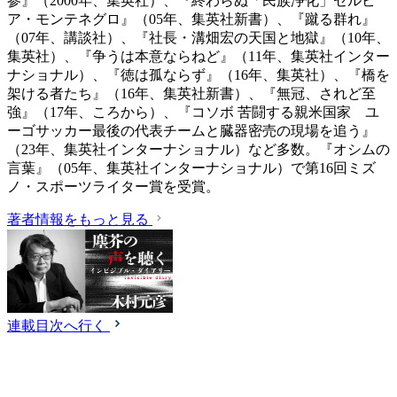
参』（2000年、集英社）、『終わらぬ「民族浄化」セルビ
ア・モンテネグロ』（05年、集英社新書）、『蹴る群れ』
（07年、講談社）、『社長・溝畑宏の天国と地獄』（10年、
集英社）、『争うは本意ならねど』（11年、集英社インター
ナショナル）、『徳は孤ならず』（16年、集英社）、『橋を
架ける者たち』（16年、集英社新書）、『無冠、されど至
強』（17年、ころから）、『コソボ 苦闘する親米国家 ユ
ーゴサッカー最後の代表チームと臓器密売の現場を追う』
（23年、集英社インターナショナル）など多数。『オシムの
言葉』（05年、集英社インターナショナル）で第16回ミズ
ノ・スポーツライター賞を受賞。
著者情報をもっと見る
連載目次へ行く