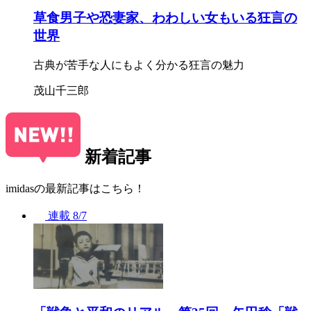
草食男子や恐妻家、わわしい女もいる狂言の
世界
古典が苦手な人にもよく分かる狂言の魅力
茂山千三郎
新着記事
imidasの最新記事はこちら！
連載
8/7