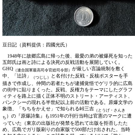
豆日記（資料提供：四國光氏）
1948年に故郷広島に帰った後、最愛の弟の被爆死を知った
五郎氏は画と詩による決死の反戦活動を展開していく。
GHQ
が厳しい言論統制を敷く
（連合国軍最高司令官総司令部）
中、「辻詩」
と名付けた反戦・反核ポスターを手
（つじし）
描きで作成し、仲間の若者たちが逮捕覚悟でゲリラ的に広島
の街中に貼りまくった。反戦、反権力をテーマにしたグラフ
ィティを路上に描く正体不明のストリート・アーティスト、
バンクシーの現れる半世紀以上前の活動である。原爆文学の
象徴、「ちちをかえせ」で知られる峠三吉
（とうげ・さんき
）の『原爆詩集』も1951年の刊行当時は官憲のマークに遭
ち
っていた（東京の出版社が発禁を恐れて出版を拒否したた
め、広島でガリ版刷りの自家版で500部だけ出された。当時