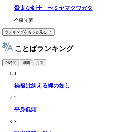
骨太な剣士 〜ミヤマクワガタ
今森光彦
ランキングをもっと見る
ことばランキング
24時間
週間
月間
1
禍福は糾える縄の如し
2
平身低頭
3