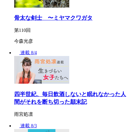
骨太な剣士 〜ミヤマクワガタ
第110回
今森光彦
連載
8/4
四半世紀、毎日飲酒しないと眠れなかった人
間がそれを断ち切った顛末記
雨宮処凛
連載
8/3