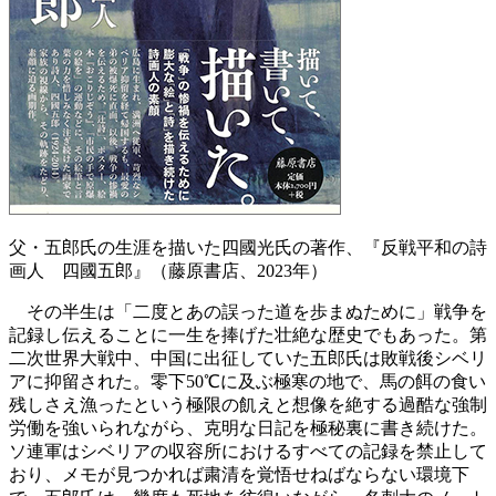
父・五郎氏の生涯を描いた四國光氏の著作、『反戦平和の詩
画人 四國五郎』（藤原書店、2023年）
その半生は「二度とあの誤った道を歩まぬために」戦争を
記録し伝えることに一生を捧げた壮絶な歴史でもあった。第
二次世界大戦中、中国に出征していた五郎氏は敗戦後シベリ
アに抑留された。零下50℃に及ぶ極寒の地で、馬の餌の食い
残しさえ漁ったという極限の飢えと想像を絶する過酷な強制
労働を強いられながら、克明な日記を極秘裏に書き続けた。
ソ連軍はシベリアの収容所におけるすべての記録を禁止して
おり、メモが見つかれば粛清を覚悟せねばならない環境下