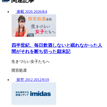
関連記事
連載
2026
2026/
8/4
四半世紀、毎日飲酒しないと眠れなかった人
間がそれを断ち切った顛末記
生きづらい女子たちへ
雨宮処凛
探究
2012
2012/
9/19