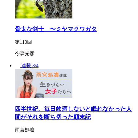
骨太な剣士 〜ミヤマクワガタ
第110回
今森光彦
連載
8/4
四半世紀、毎日飲酒しないと眠れなかった人
間がそれを断ち切った顛末記
雨宮処凛