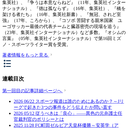
集英社）、『争うは本意ならねど』（11年、集英社インター
ナショナル）、『徳は孤ならず』（16年、集英社）、『橋を
架ける者たち』（16年、集英社新書）、『無冠、されど至
強』（17年、ころから）、『コソボ 苦闘する親米国家 ユ
ーゴサッカー最後の代表チームと臓器密売の現場を追う』
（23年、集英社インターナショナル）など多数。『オシムの
言葉』（05年、集英社インターナショナル）で第16回ミズ
ノ・スポーツライター賞を受賞。
著者情報をもっと見る
連載目次
第一回目の記事詳細ページへ
2026
06/22
スポーツ報道は誰のためにあるのか？～Jリ
ーグで起きた3つの事件をどう伝えたか問い直す
2026
05/12
従うべきは「良心」――異色の元弁護士任
官裁判官のポリシーとは
2025
11/28
FC町田ゼルビア天皇杯優勝～安英学（ア