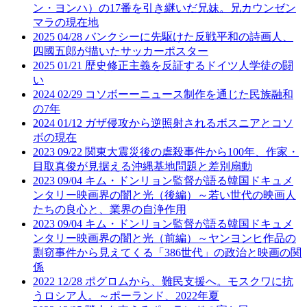
ン・ヨンハ）の17番を引き継いだ兄妹。兄カウンゼン
マラの現在地
2025
04/28
バンクシーに先駆けた反戦平和の詩画人、
四國五郎が描いたサッカーポスター
2025
01/21
歴史修正主義を反証するドイツ人学徒の闘
い
2024
02/29
コソボーーニュース制作を通じた民族融和
の7年
2024
01/12
ガザ侵攻から逆照射されるボスニアとコソ
ボの現在
2023
09/22
関東大震災後の虐殺事件から100年、作家・
目取真俊が見据える沖縄基地問題と差別扇動
2023
09/04
キム・ドンリョン監督が語る韓国ドキュメ
ンタリー映画界の闇と光（後編）～若い世代の映画人
たちの良心と、業界の自浄作用
2023
09/04
キム・ドンリョン監督が語る韓国ドキュメ
ンタリー映画界の闇と光（前編）～ヤンヨンヒ作品の
剽窃事件から見えてくる「386世代」の政治と映画の関
係
2022
12/28
ポグロムから、難民支援へ。モスクワに抗
うロシア人。～ポーランド、2022年夏