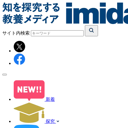
サイト内検索
新着
探究