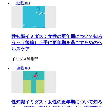
連載
8/3
性知識イミダス：女性の更年期について知ろ
う～（後編）上手に更年期を過ごすためのヘ
ルスケア
イミダス編集部
連載
8/3
性知識イミダス：女性の更年期について知ろ