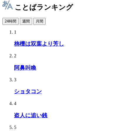
ことばランキング
24時間
週間
月間
1
栴檀は双葉より芳し
2
阿鼻叫喚
3
ショタコン
4
盗人に追い銭
5