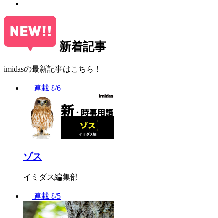
新着記事
imidasの最新記事はこちら！
連載
8/6
ゾス
イミダス編集部
連載
8/5