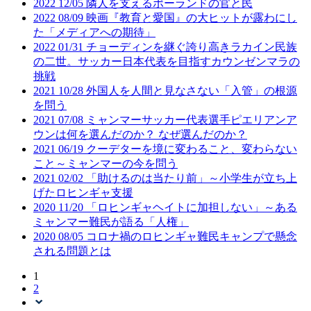
2022
12/05
隣人を支えるポーランドの官と民
2022
08/09
映画『教育と愛国』の大ヒットが露わにし
た「メディアへの期待」
2022
01/31
チョーディンを継ぐ誇り高きラカイン民族
の二世。サッカー日本代表を目指すカウンゼンマラの
挑戦
2021
10/28
外国人を人間と見なさない「入管」の根源
を問う
2021
07/08
ミャンマーサッカー代表選手ピエリアンア
ウンは何を選んだのか？ なぜ選んだのか？
2021
06/19
クーデターを境に変わること、変わらない
こと～ミャンマーの今を問う
2021
02/02
「助けるのは当たり前」～小学生が立ち上
げたロヒンギャ支援
2020
11/20
「ロヒンギャヘイトに加担しない」～ある
ミャンマー難民が語る「人権」
2020
08/05
コロナ禍のロヒンギャ難民キャンプで懸念
される問題とは
1
2