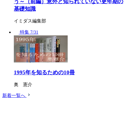
う～（前編）意外と知られていない更年期の
基礎知識
イミダス編集部
特集
7/31
1995年を知るための10冊
奥 憲介
新着一覧へ