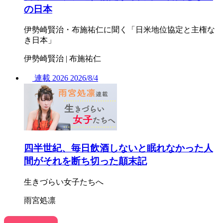
の日本
伊勢崎賢治・布施祐仁に聞く「日米地位協定と主権な
き日本」
伊勢崎賢治 | 布施祐仁
連載
2026
2026/
8/4
四半世紀、毎日飲酒しないと眠れなかった人
間がそれを断ち切った顛末記
生きづらい女子たちへ
雨宮処凛