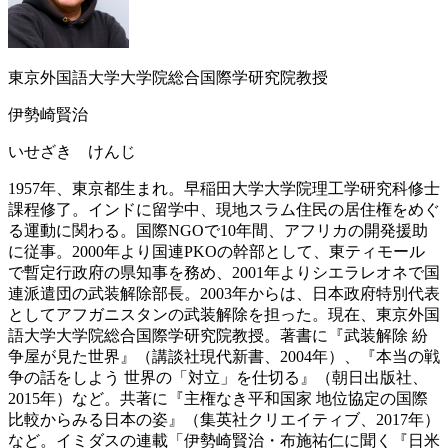
東京外国語大学大学院総合国際学研究院教授
伊勢崎賢治
いせざき けんじ
1957年、東京都生まれ。早稲田大学大学院理工学研究科修士
課程修了。インドに留学中、現地スラム住民の居住権をめぐ
る運動に関わる。国際NGOで10年間、アフリカの開発援助
に従事。2000年より国連PKOの幹部として、東ティモール
で暫定行政府の県知事を務め、2001年よりシエラレオネで国
連派遣団の武装解除部長。2003年からは、日本政府特別代表
としてアフガニスタンの武装解除を担った。現在、東京外国
語大学大学院総合国際学研究院教授。著書に『武装解除 紛
争屋が見た世界』（講談社現代新書、2004年）、『本当の戦
争の話をしよう 世界の「対立」を仕切る』（朝日出版社、
2015年）など。共著に『主権なき平和国家 地位協定の国際
比較からみる日本の姿』（集英社クリエイティブ、2017年）
など。
イミダスの連載「伊勢崎賢治・布施祐仁に聞く『日米