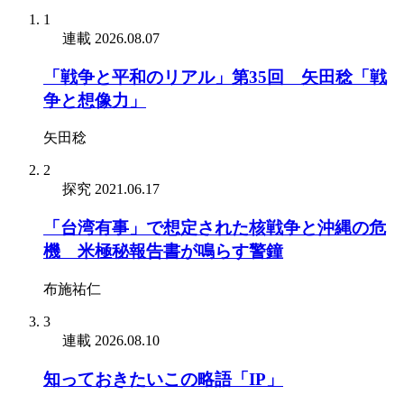
1
連載
2026.08.07
「戦争と平和のリアル」第35回 矢田稔「戦
争と想像力」
矢田稔
2
探究
2021.06.17
「台湾有事」で想定された核戦争と沖縄の危
機 米極秘報告書が鳴らす警鐘
布施祐仁
3
連載
2026.08.10
知っておきたいこの略語「IP」