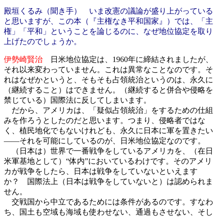
殿垣くるみ（聞き手） いま改憲の議論が盛り上がっている
と思いますが、この本（『主権なき平和国家』）では、「主
権」「平和」ということを論じるのに、なぜ地位協定を取り
上げたのでしょうか。
伊勢崎賢治
日米地位協定は、1960年に締結されましたが、
それ以来変わっていません。これは異常なことなのです。そ
れはなぜかというと、そもそも占領統治というのは、永久に
（継続すること）はできません。（継続すると併合や侵略を
禁じている）国際法に反してしまいます。
だから、アメリカは、「疑似占領統治」をするための仕組
みを作ろうとしたのだと思います。つまり、侵略者ではな
く、植民地化でもないけれども、永久に日本に軍を置きたい
――それを可能にしているのが、日米地位協定なのです。
（日本は）世界で一番戦争をしているアメリカを、（在日
米軍基地として）“体内”においているわけです。そのアメリ
カが戦争をしたら、日本は戦争をしていないといえます
か？ 国際法上（日本は戦争をしていないと）は認められま
せん。
交戦国から中立であるためには条件があるのです。すなわ
ち、国土も空域も海域も使わせない、通過もさせない、そし