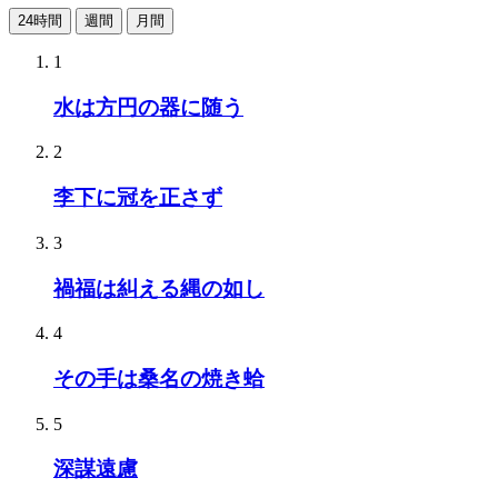
24時間
週間
月間
1
水は方円の器に随う
2
李下に冠を正さず
3
禍福は糾える縄の如し
4
その手は桑名の焼き蛤
5
深謀遠慮