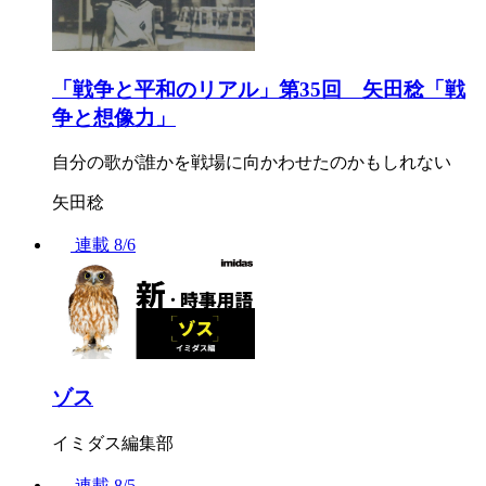
「戦争と平和のリアル」第35回 矢田稔「戦
争と想像力」
自分の歌が誰かを戦場に向かわせたのかもしれない
矢田稔
連載
8/6
ゾス
イミダス編集部
連載
8/5