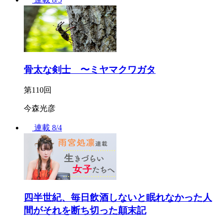
骨太な剣士 〜ミヤマクワガタ
第110回
今森光彦
連載
8/4
四半世紀、毎日飲酒しないと眠れなかった人
間がそれを断ち切った顛末記