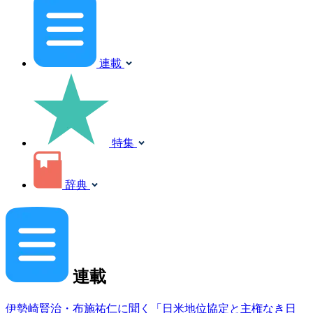
連載
特集
辞典
連載
伊勢崎賢治・布施祐仁に聞く「日米地位協定と主権なき日