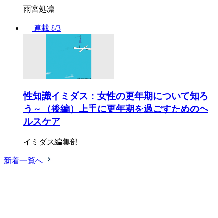
雨宮処凛
連載
8/3
性知識イミダス：女性の更年期について知ろ
う～（後編）上手に更年期を過ごすためのヘ
ルスケア
イミダス編集部
新着一覧へ