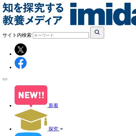
サイト内検索
新着
探究