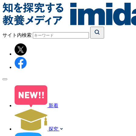
サイト内検索
新着
探究