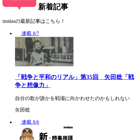
新着記事
imidasの最新記事はこちら！
連載
8/7
「戦争と平和のリアル」第35回 矢田稔「戦
争と想像力」
自分の歌が誰かを戦場に向かわせたのかもしれない
矢田稔
連載
8/6