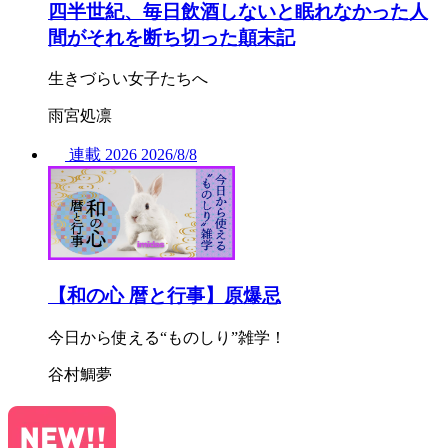
四半世紀、毎日飲酒しないと眠れなかった人
間がそれを断ち切った顛末記
生きづらい女子たちへ
雨宮処凛
連載
2026
2026/
8/8
【和の心 暦と行事】原爆忌
今日から使える“ものしり”雑学！
谷村鯛夢