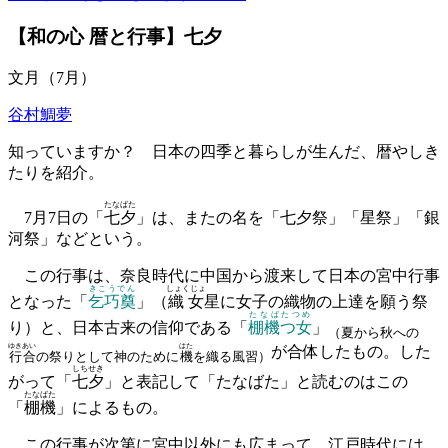
【和の心 暦と行事】七夕
文月（7月）
谷村鯛夢
知っていますか？ 日本の四季と暮らしが生んだ、暦やしき
たりを紹介。
たなばた
7月7日の「
七夕
」は、またの名を「七夕祭」「星祭」「銀
河祭」などという。
この行事は、奈良時代に中国から渡来して日本の宮中行事
きこうでん
しょくじょ
となった「
乞巧奠
」（
織女
星に女子の織物の上達を願う祭
たなばたつめ
り）と、日本古来の信仰である「
棚機つ女
」
（夏から秋への
ゆきあい
はた
が合体したもの。した
行合
の祭りとして神のために
機
を織る風習）
しちせき
がって「
七夕
」と表記して「たなばた」と読むのはこの
たなばた
「
棚機
」によるもの。
この行事が次第に宮中以外にも広まって、江戸時代には