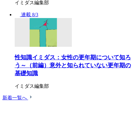
イミダス編集部
連載
8/3
性知識イミダス：女性の更年期について知ろ
う～（前編）意外と知られていない更年期の
基礎知識
イミダス編集部
新着一覧へ