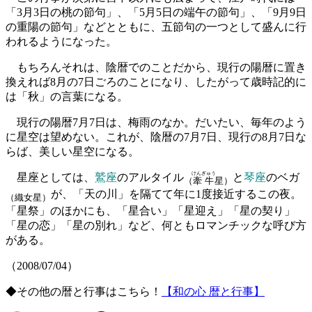
「3月3日の桃の節句」、「5月5日の端午の節句」、「9月9日
の重陽の節句」などとともに、五節句の一つとして盛んに行
われるようになった。
もちろんそれは、陰暦でのことだから、現行の陽暦に置き
換えれば8月の7日ごろのことになり、したがって歳時記的に
は「秋」の言葉になる。
現行の陽暦7月7日は、梅雨のなか。だいたい、毎年のよう
に星空は望めない。これが、陰暦の7月7日、現行の8月7日な
らば、美しい星空になる。
けんぎゅう
星座としては、
鷲座
のアルタイル
と
琴座
のベガ
（
牽牛
星）
が、「天の川」を隔てて年に1度接近するこの夜。
（織女星）
「星祭」のほかにも、「星合い」「星迎え」「星の契り」
「星の恋」「星の別れ」など、何ともロマンチックな呼び方
がある。
（2008/07/04）
◆その他の暦と行事はこちら！
【和の心 暦と行事】