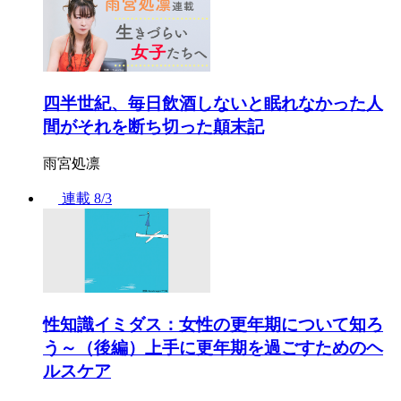
四半世紀、毎日飲酒しないと眠れなかった人
間がそれを断ち切った顛末記
雨宮処凛
連載
8/3
性知識イミダス：女性の更年期について知ろ
う～（後編）上手に更年期を過ごすためのヘ
ルスケア