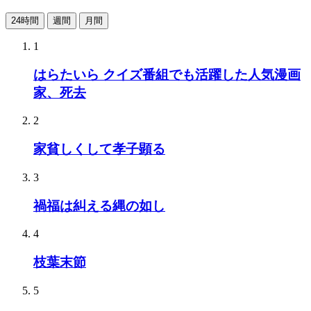
24時間
週間
月間
1
はらたいら クイズ番組でも活躍した人気漫画
家、死去
2
家貧しくして孝子顕る
3
禍福は糾える縄の如し
4
枝葉末節
5