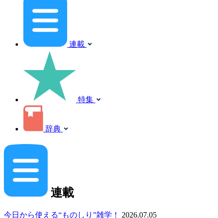
連載
特集
辞典
連載
今日から使える“ものしり”雑学！
2026.07.05