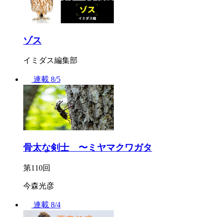
ゾス
イミダス編集部
連載
8/5
骨太な剣士 〜ミヤマクワガタ
第110回
今森光彦
連載
8/4