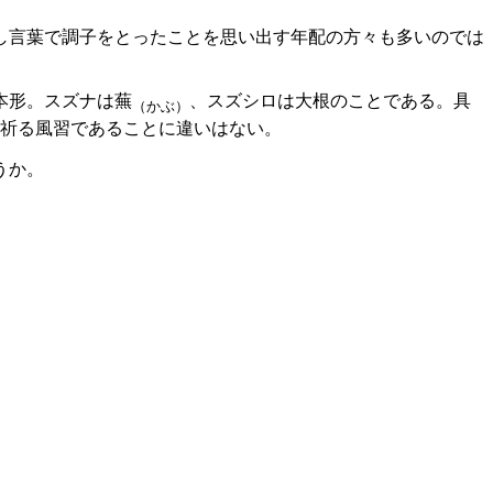
し言葉で調子をとったことを思い出す年配の方々も多いのでは
本形。スズナは蕪
、スズシロは大根のことである。具
（かぶ）
を祈る風習であることに違いはない。
うか。