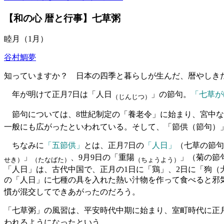
【和の心 暦と行事】七草粥
睦月（1月）
谷村鯛夢
知っていますか？ 日本の四季と暮らしが生んだ、暦やしき
年が明けて正月7日は「人日
」の節句。
「七草が
（じんじつ）
節句については、8世紀制定の「養老令」に始まり、宮中な
一般にも広がったといわれている。そして、「節供（節句）
ちなみに
「五節供」
とは、正月7日の
「人日」
（七草の節句
」
、9月9日の「重陽
」（菊の節
せき）
（たなばた）
（ちょうよう）
「人日」は、古代中国で、正月の1日に「鶏」、2日に「狗（
の「人日」に七種の具を入れた熱い汁物を作って食べると邪
慣が混交してできあがったのだろう。
「七草粥」の風習は、平安時代中期に始まり、室町時代に正月
われるようになったという。