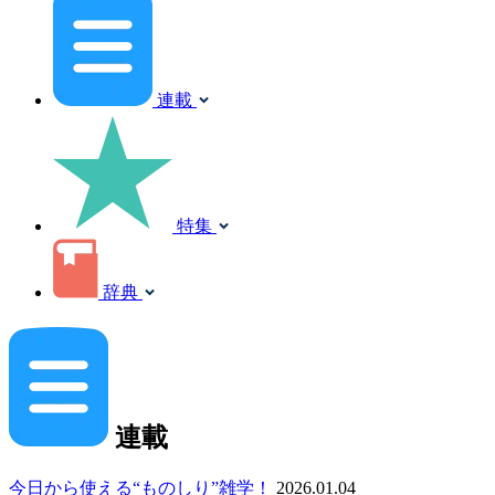
連載
特集
辞典
連載
今日から使える“ものしり”雑学！
2026.01.04