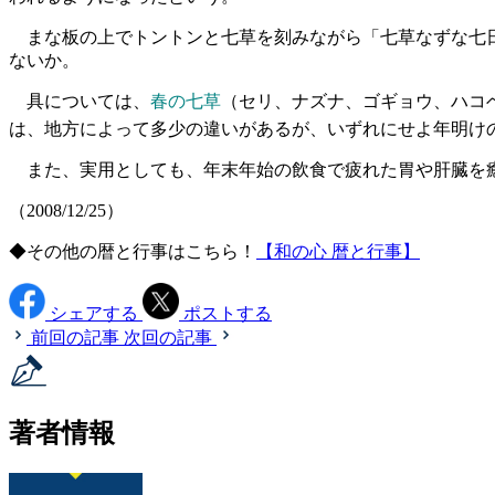
まな板の上でトントンと七草を刻みながら「七草なずな七日
ないか。
具については、
春の七草
（セリ、ナズナ、ゴギョウ、ハコ
は、地方によって多少の違いがあるが、いずれにせよ年明け
また、実用としても、年末年始の飲食で疲れた胃や肝臓を癒
（2008/12/25）
◆その他の暦と行事はこちら！
【和の心 暦と行事】
シェアする
ポストする
前回の記事
次回の記事
著者情報