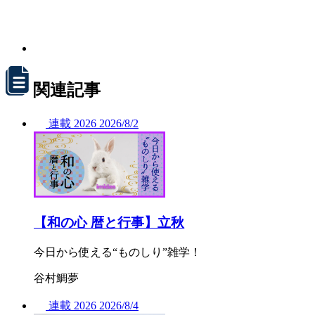
関連記事
連載
2026
2026/
8/2
【和の心 暦と行事】立秋
今日から使える“ものしり”雑学！
谷村鯛夢
連載
2026
2026/
8/4