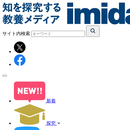
サイト内検索
新着
探究