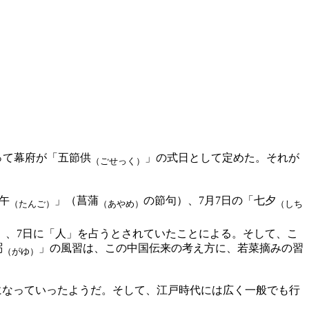
って幕府が「五節供
」の式日として定めた。それが
（ごせっく）
午
」（菖蒲
の節句）、7月7日の「七夕
（たんご）
（あやめ）
（しち
馬」、7日に「人」を占うとされていたことによる。そして、こ
粥
」の風習は、この中国伝来の考え方に、若菜摘みの習
（がゆ）
になっていったようだ。そして、江戸時代には広く一般でも行