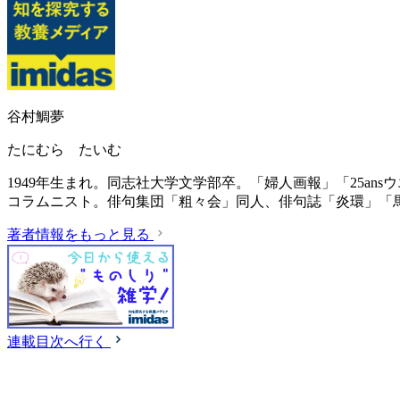
谷村鯛夢
たにむら たいむ
1949年生まれ。同志社大学文学部卒。「婦人画報」「25a
コラムニスト。俳句集団「粗々会」同人、俳句誌「炎環」「
著者情報をもっと見る
連載目次へ行く