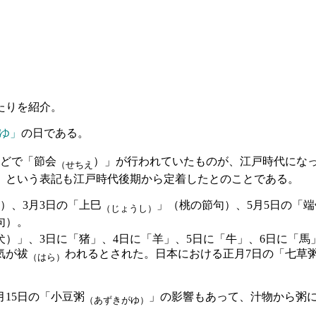
たりを紹介。
ゆ」
の日である。
どで「節会
）」が行われていたものが、江戸時代にな
（せちえ
」という表記も江戸時代後期から定着したとのことである。
）、3月3日の「上巳
」（桃の節句）、5月5日の「端
（じょうし）
句）。
犬）」、3日に「猪」、4日に「羊」、5日に「牛」、6日に「
気が祓
われるとされた。日本における正月7日の「七草
（はら）
15日の「小豆粥
」の影響もあって、汁物から粥
（あずきがゆ）