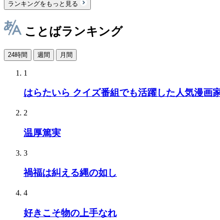
ランキングをもっと見る
ことばランキング
24時間
週間
月間
1
はらたいら クイズ番組でも活躍した人気漫画
2
温厚篤実
3
禍福は糾える縄の如し
4
好きこそ物の上手なれ