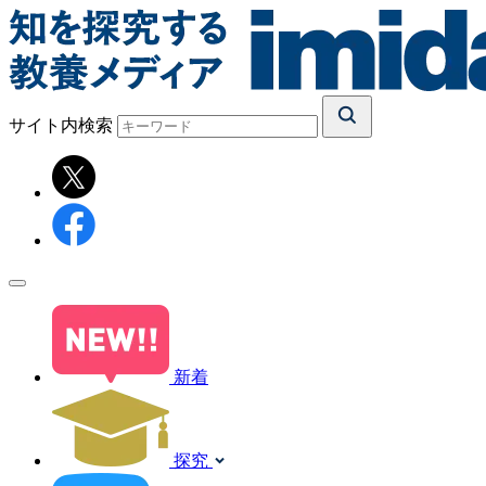
サイト内検索
新着
探究