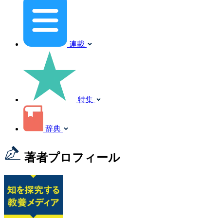
連載
特集
辞典
著者プロフィール