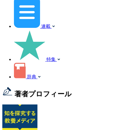
連載
特集
辞典
著者プロフィール