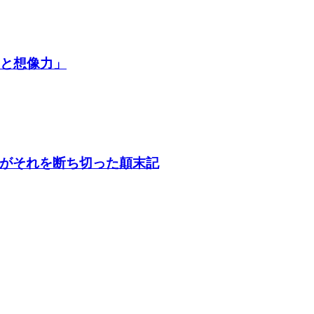
争と想像力」
がそれを断ち切った顛末記