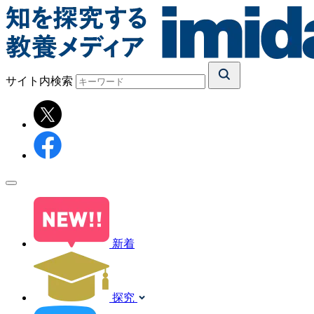
サイト内検索
新着
探究