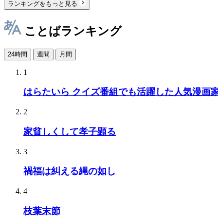
ランキングをもっと見る
ことばランキング
24時間
週間
月間
1
はらたいら クイズ番組でも活躍した人気漫画
2
家貧しくして孝子顕る
3
禍福は糾える縄の如し
4
枝葉末節