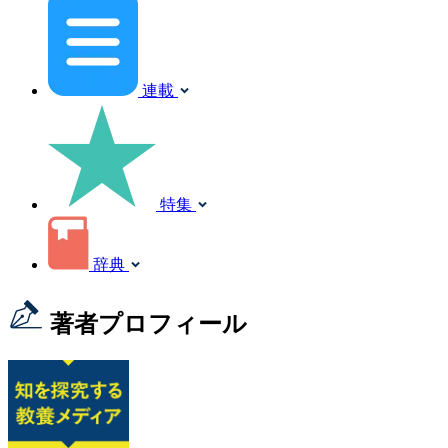
連載
特集
辞典
著者プロフィール