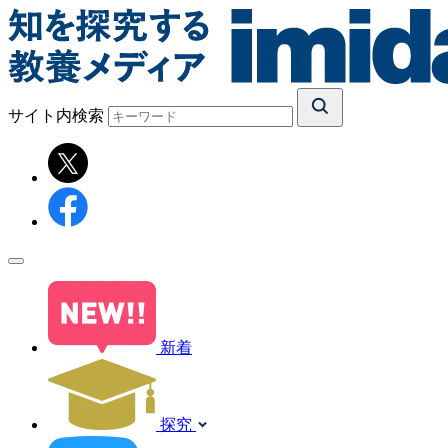
サイト内検索
新着
探究