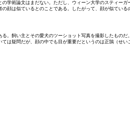
の学術論文はまだない。ただし、ウィーン大学のスティーガー博
者の顔は似ているとのことである。したがって、顔が似ている
」
がある。飼い主とその愛犬のツーショット写真を撮影したもの
いては疑問だが、顔の中でも目が重要だというのは正鵠（せい