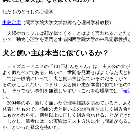
似たものどうしの心理学
中島定彦
（関西学院大学文学部総合心理科学科教授）
「夫婦やカップルは顔が似てくる」とはよく言われることだ
か？ 動物心理学を専門とする関西学院大学の中島定彦教授
犬と飼い主は本当に似ているか？
ディズニーアニメの『101匹わんちゃん』は、主人公の犬
よく似たペアである。確かに、世間を見渡せばよく似た犬と
では一般的にいって、犬と飼い主は似ているのだろうか？ 
るのかもしれない。つまり、犬と飼い主が本当に似ているの
し、そうでない事例を無視しやすい（これを心理学では「
確
い。
2004年の冬、新しく届いた心理学雑誌を眺めていると、
発表したもので、45組の犬と飼い主の顔写真を正しく組み合
にもかかわらず、偶然以上に正しく組み合わせることができ
しかし、筆者にはこの実験はテスト方法に少し問題があるよ
か、といった疑念を抱いた。