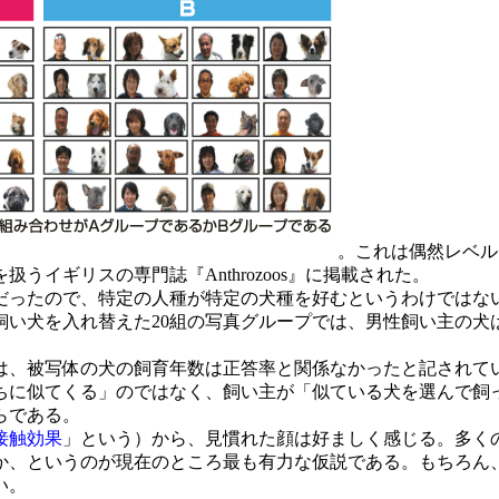
。これは偶然レベル
うイギリスの専門誌『Anthrozoos』に掲載された。
ったので、特定の人種が特定の犬種を好むというわけではな
飼い犬を入れ替えた20組の写真グループでは、男性飼い主の犬
、被写体の犬の飼育年数は正答率と関係なかったと記されて
ちに似てくる」のではなく、飼い主が「似ている犬を選んで飼
らである。
接触効果
」という）から、見慣れた顔は好ましく感じる。多く
か、というのが現在のところ最も有力な仮説である。もちろん
い。