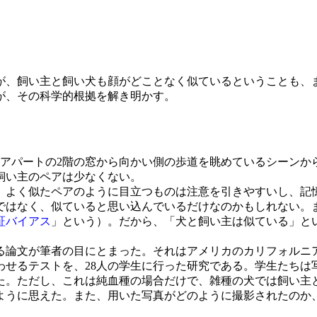
が、飼い主と飼い犬も顔がどことなく似ているということも、
が、その科学的根拠を解き明かす。
がアパートの2階の窓から向かい側の歩道を眺めているシーンか
飼い主のペアは少なくない。
よく似たペアのように目立つものは注意を引きやすいし、記
ではなく、似ていると思い込んでいるだけなのかもしれない。
証バイアス
」という）。だから、「犬と飼い主は似ている」と
ある論文が筆者の目にとまった。それはアメリカのカリフォルニ
わせるテストを、28人の学生に行った研究である。学生たち
た。ただし、これは純血種の場合だけで、雑種の犬では飼い主
うに思えた。また、用いた写真がどのように撮影されたのか