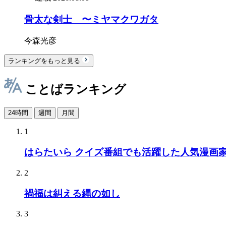
骨太な剣士 〜ミヤマクワガタ
今森光彦
ランキングをもっと見る
ことばランキング
24時間
週間
月間
1
はらたいら クイズ番組でも活躍した人気漫画
2
禍福は糾える縄の如し
3