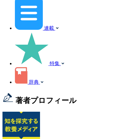
連載
特集
辞典
著者プロフィール