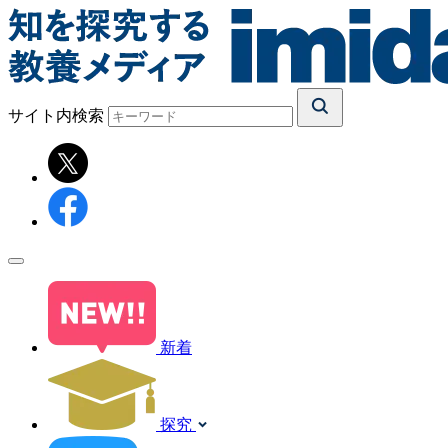
サイト内検索
新着
探究