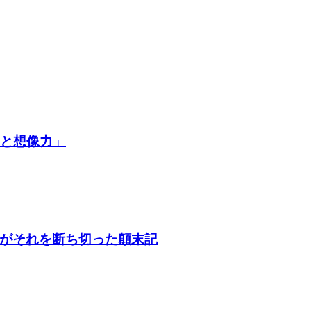
争と想像力」
がそれを断ち切った顛末記